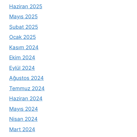
Haziran 2025
Mayıs 2025
Şubat 2025
Ocak 2025
Kasım 2024
Ekim 2024
Eylül 2024
Ağustos 2024
Temmuz 2024
Haziran 2024
Mayıs 2024
Nisan 2024
Mart 2024