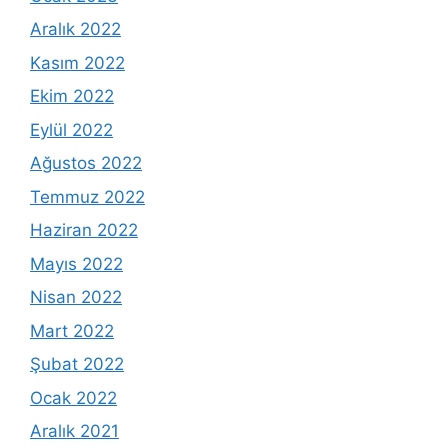
Aralık 2022
Kasım 2022
Ekim 2022
Eylül 2022
Ağustos 2022
Temmuz 2022
Haziran 2022
Mayıs 2022
Nisan 2022
Mart 2022
Şubat 2022
Ocak 2022
Aralık 2021