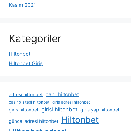
Kasım 2021
Kategoriler
Hiltonbet
Hiltonbet Giriş
canli hiltonbet
adresi hiltonbet
casino sitesi hiltonbet
giris adresi hiltonbet
girisi hiltonbet
giris hiltonbet
giris yap hiltonbet
Hiltonbet
güncel adresi hiltonbet