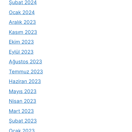
Şubat 2024
Ocak 2024
Aralık 2023
Kasım 2023
Ekim 2023
Eylül 2023
Ağustos 2023
Temmuz 2023
Haziran 2023
Mayıs 2023
Nisan 2023
Mart 2023
Şubat 2023
Ocak 2023