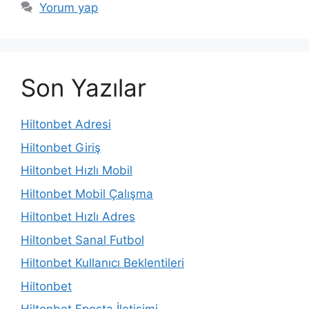
Yorum yap
Son Yazılar
Hiltonbet Adresi
Hiltonbet Giriş
Hiltonbet Hızlı Mobil
Hiltonbet Mobil Çalışma
Hiltonbet Hızlı Adres
Hiltonbet Sanal Futbol
Hiltonbet Kullanıcı Beklentileri
Hiltonbet