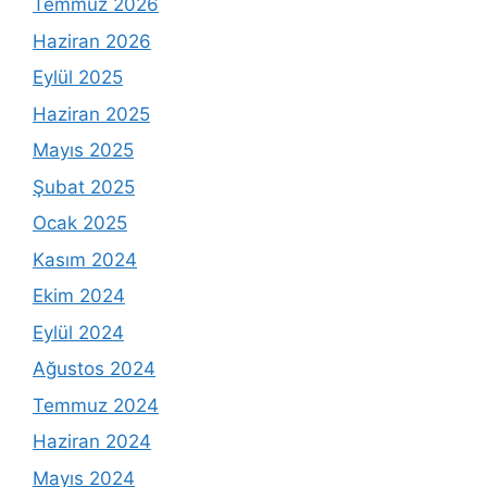
Temmuz 2026
Haziran 2026
Eylül 2025
Haziran 2025
Mayıs 2025
Şubat 2025
Ocak 2025
Kasım 2024
Ekim 2024
Eylül 2024
Ağustos 2024
Temmuz 2024
Haziran 2024
Mayıs 2024