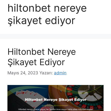
hiltonbet nereye
şikayet ediyor
Hiltonbet Nereye
Şikayet Ediyor
Mayıs 24, 2023
Yazarı:
admin