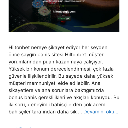
Hiltonbet nereye şikayet ediyor her şeyden
önce saygın bahis sitesi Hiltonbet müşteri
yorumlarından puan kazanmaya çalışıyor.
Yüksek bir konum derecelendirmesi, çok fazla
güvenle ilişkilendirilir. Bu sayede daha yüksek
müşteri memnuniyeti elde edilebilir. Ana
şikayetlere ve ana sorunlara baktığımızda
bonus bahis gereklilikleri ve akışları konuydu. Bu
iki soru, deneyimli bahisçilerden çok acemi
bahisçiler tarafından daha sık …
Devamını oku…