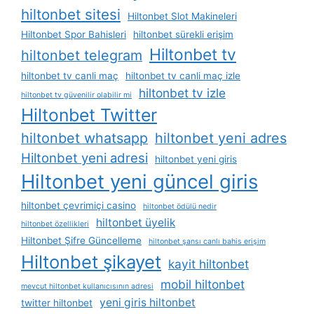
hiltonbet sitesi
Hiltonbet Slot Makineleri
Hiltonbet Spor Bahisleri
hiltonbet sürekli erişim
Hiltonbet tv
hiltonbet telegram
hiltonbet tv canli maç
hiltonbet tv canli maç izle
hiltonbet tv izle
hiltonbet tv güvenilir olabilir mi
Hiltonbet Twitter
hiltonbet whatsapp
hiltonbet yeni adres
Hiltonbet yeni adresi
hiltonbet yeni giris
Hiltonbet yeni güncel giris
hiltonbet çevrimiçi casino
hiltonbet ödülü nedir
hiltonbet üyelik
hiltonbet özellikleri
Hiltonbet Şifre Güncelleme
hiltonbet şansı canlı bahis erişim
Hiltonbet şikayet
kayit hiltonbet
mobil hiltonbet
mevcut hiltonbet kullanıcısının adresi
yeni giris hiltonbet
twitter hiltonbet