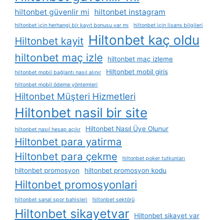
hiltonbet güvenlir mi
hiltonbet instagram
hiltonbet i̇çin herhangi bir kayıt bonusu var mı
hiltonbet i̇çin lisans bilgileri
Hiltonbet kaç oldu
Hiltonbet kayit
hiltonbet maç izle
hiltonbet maç izleme
Hiltonbet mobil giriş
hiltonbet mobil bağlantı nasıl alınır
hiltonbet mobil ödeme yöntemleri
Hiltonbet Müşteri Hizmetleri
Hiltonbet nasil bir site
Hiltonbet Nasıl Üye Olunur
hiltonbet nasıl hesap açılır
Hiltonbet para yatirma
Hiltonbet para çekme
hiltonbet poker tutkunları
hiltonbet promosyon
hiltonbet promosyon kodu
Hiltonbet promosyonlari
hiltonbet sanal spor bahisleri
hiltonbet sektörü
Hiltonbet sikayetvar
Hiltonbet sikayet var