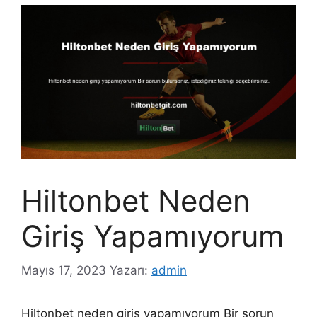
Hiltonbet Neden
Giriş Yapamıyorum
Mayıs 17, 2023
Yazarı:
admin
Hiltonbet neden giriş yapamıyorum Bir sorun