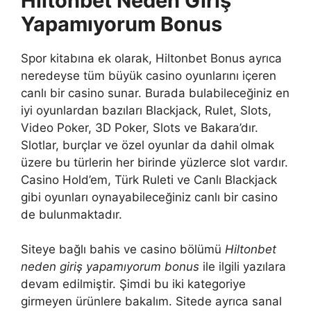
Hiltonbet Neden Giriş
Yapamıyorum Bonus
Spor kitabına ek olarak, Hiltonbet Bonus ayrıca
neredeyse tüm büyük casino oyunlarını içeren
canlı bir casino sunar. Burada bulabileceğiniz en
iyi oyunlardan bazıları Blackjack, Rulet, Slots,
Video Poker, 3D Poker, Slots ve Bakara’dır.
Slotlar, burçlar ve özel oyunlar da dahil olmak
üzere bu türlerin her birinde yüzlerce slot vardır.
Casino Hold’em, Türk Ruleti ve Canlı Blackjack
gibi oyunları oynayabileceğiniz canlı bir casino
de bulunmaktadır.
Siteye bağlı bahis ve casino bölümü
Hiltonbet
neden giriş yapamıyorum bonus
ile ilgili yazılara
devam edilmiştir. Şimdi bu iki kategoriye
girmeyen ürünlere bakalım. Sitede ayrıca sanal