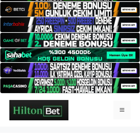
İçeriğe
atla
Menü