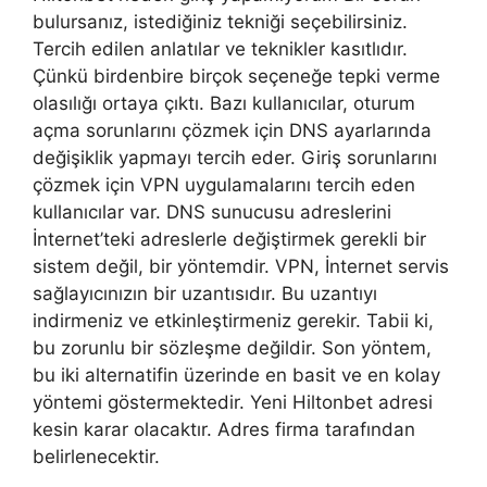
bulursanız, istediğiniz tekniği seçebilirsiniz.
Tercih edilen anlatılar ve teknikler kasıtlıdır.
Çünkü birdenbire birçok seçeneğe tepki verme
olasılığı ortaya çıktı. Bazı kullanıcılar, oturum
açma sorunlarını çözmek için DNS ayarlarında
değişiklik yapmayı tercih eder. Giriş sorunlarını
çözmek için VPN uygulamalarını tercih eden
kullanıcılar var. DNS sunucusu adreslerini
İnternet’teki adreslerle değiştirmek gerekli bir
sistem değil, bir yöntemdir. VPN, İnternet servis
sağlayıcınızın bir uzantısıdır. Bu uzantıyı
indirmeniz ve etkinleştirmeniz gerekir. Tabii ki,
bu zorunlu bir sözleşme değildir. Son yöntem,
bu iki alternatifin üzerinde en basit ve en kolay
yöntemi göstermektedir. Yeni Hiltonbet adresi
kesin karar olacaktır. Adres firma tarafından
belirlenecektir.