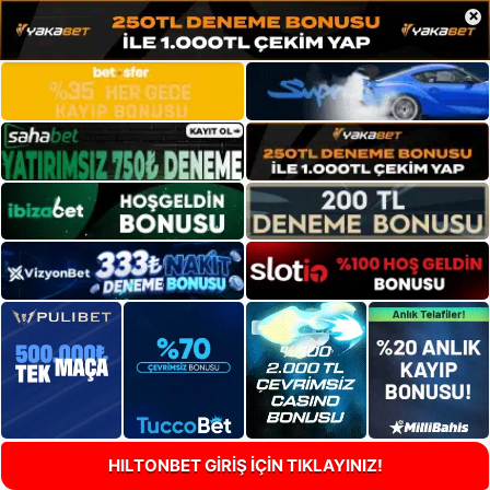
×
HILTONBET GİRİŞ İÇİN TIKLAYINIZ!