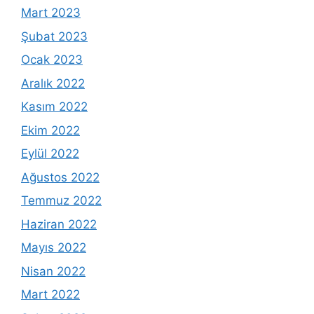
Mart 2023
Şubat 2023
Ocak 2023
Aralık 2022
Kasım 2022
Ekim 2022
Eylül 2022
Ağustos 2022
Temmuz 2022
Haziran 2022
Mayıs 2022
Nisan 2022
Mart 2022