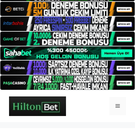
İçeriğe
atla
Menü