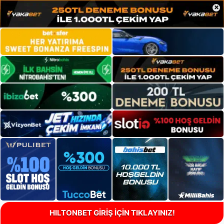
×
HILTONBET GİRİŞ İÇİN TIKLAYINIZ!