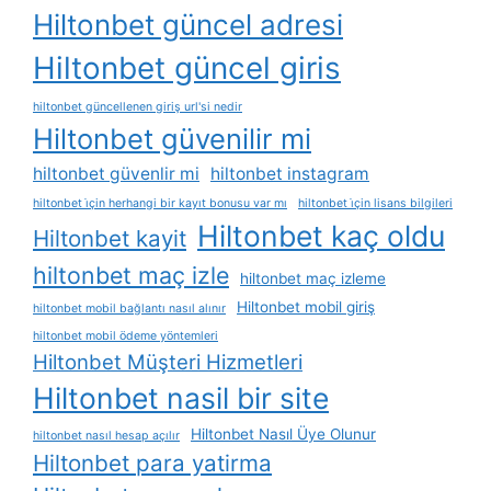
Hiltonbet güncel adresi
Hiltonbet güncel giris
hiltonbet güncellenen giriş url'si nedir
Hiltonbet güvenilir mi
hiltonbet güvenlir mi
hiltonbet instagram
hiltonbet i̇çin herhangi bir kayıt bonusu var mı
hiltonbet i̇çin lisans bilgileri
Hiltonbet kaç oldu
Hiltonbet kayit
hiltonbet maç izle
hiltonbet maç izleme
Hiltonbet mobil giriş
hiltonbet mobil bağlantı nasıl alınır
hiltonbet mobil ödeme yöntemleri
Hiltonbet Müşteri Hizmetleri
Hiltonbet nasil bir site
Hiltonbet Nasıl Üye Olunur
hiltonbet nasıl hesap açılır
Hiltonbet para yatirma