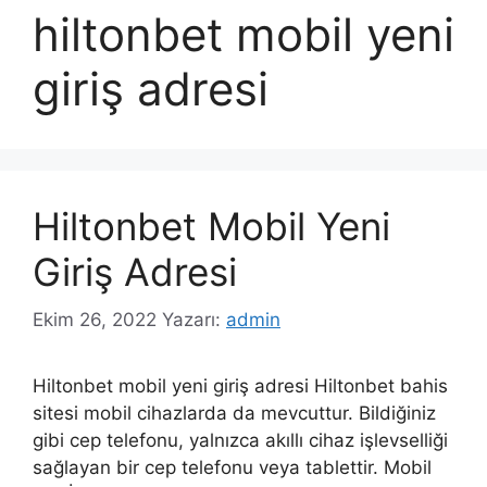
hiltonbet mobil yeni
giriş adresi
Hiltonbet Mobil Yeni
Giriş Adresi
Ekim 26, 2022
Yazarı:
admin
Hiltonbet mobil yeni giriş adresi Hiltonbet bahis
sitesi mobil cihazlarda da mevcuttur. Bildiğiniz
gibi cep telefonu, yalnızca akıllı cihaz işlevselliği
sağlayan bir cep telefonu veya tablettir. Mobil