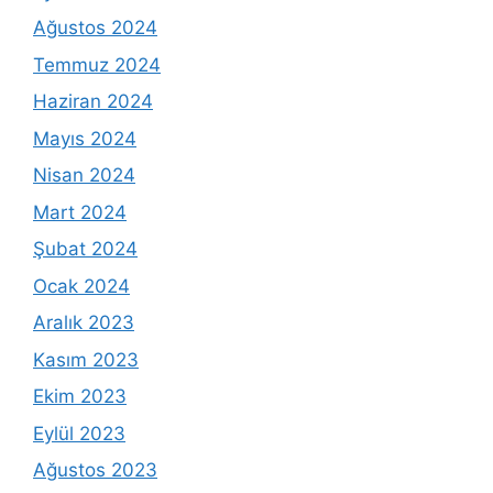
Ağustos 2024
Temmuz 2024
Haziran 2024
Mayıs 2024
Nisan 2024
Mart 2024
Şubat 2024
Ocak 2024
Aralık 2023
Kasım 2023
Ekim 2023
Eylül 2023
Ağustos 2023