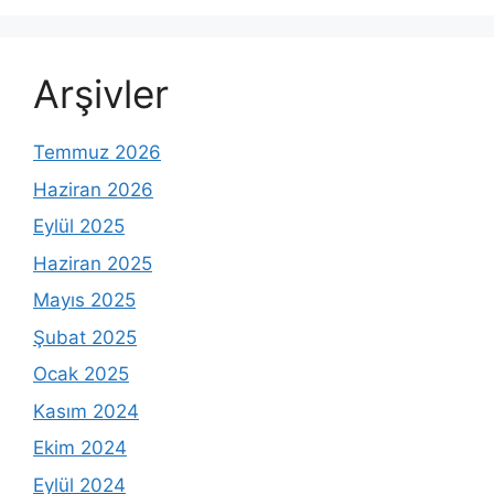
Arşivler
Temmuz 2026
Haziran 2026
Eylül 2025
Haziran 2025
Mayıs 2025
Şubat 2025
Ocak 2025
Kasım 2024
Ekim 2024
Eylül 2024