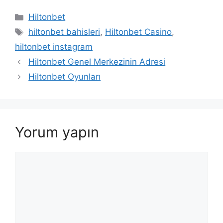
Kategoriler
Hiltonbet
Etiketler
hiltonbet bahisleri
,
Hiltonbet Casino
,
hiltonbet instagram
Hiltonbet Genel Merkezinin Adresi
Hiltonbet Oyunları
Yorum yapın
Yorum