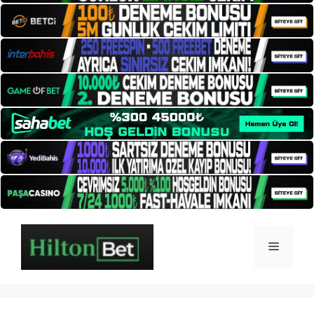
İçeriğe
atla
Menü