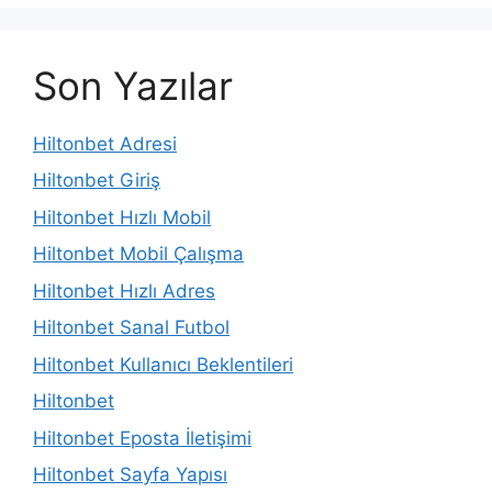
Son Yazılar
Hiltonbet Adresi
Hiltonbet Giriş
Hiltonbet Hızlı Mobil
Hiltonbet Mobil Çalışma
Hiltonbet Hızlı Adres
Hiltonbet Sanal Futbol
Hiltonbet Kullanıcı Beklentileri
Hiltonbet
Hiltonbet Eposta İletişimi
Hiltonbet Sayfa Yapısı