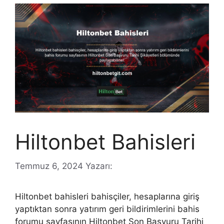
Hiltonbet Bahisleri
Temmuz 6, 2024
Yazarı:
Hiltonbet bahisleri bahisçiler, hesaplarına giriş
yaptıktan sonra yatırım geri bildirimlerini bahis
forumu sayfasının Hiltonbet Son Başvuru Tarihi