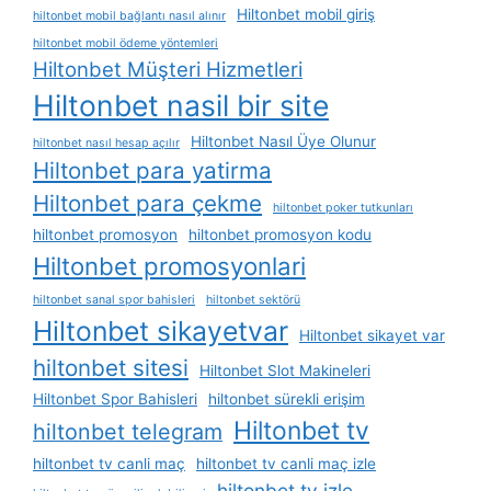
Hiltonbet mobil giriş
hiltonbet mobil bağlantı nasıl alınır
hiltonbet mobil ödeme yöntemleri
Hiltonbet Müşteri Hizmetleri
Hiltonbet nasil bir site
Hiltonbet Nasıl Üye Olunur
hiltonbet nasıl hesap açılır
Hiltonbet para yatirma
Hiltonbet para çekme
hiltonbet poker tutkunları
hiltonbet promosyon
hiltonbet promosyon kodu
Hiltonbet promosyonlari
hiltonbet sanal spor bahisleri
hiltonbet sektörü
Hiltonbet sikayetvar
Hiltonbet sikayet var
hiltonbet sitesi
Hiltonbet Slot Makineleri
Hiltonbet Spor Bahisleri
hiltonbet sürekli erişim
Hiltonbet tv
hiltonbet telegram
hiltonbet tv canli maç
hiltonbet tv canli maç izle
hiltonbet tv izle