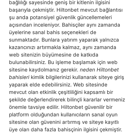
bağlılığı sayesinde geniş bir kitlenin ilgisini
başarıyla çekmiştir. Hiltonbet mevcut bağlantısı
şu anda potansiyel güvenlik güncellemeleri
açısından inceleniyor. Bahisçiler aynı zamanda
üyelerine sanal bahis seçenekleri de
sunmaktadır. Bunlara yatırım yaparak yalnızca
kazancınızı artırmakla kalmaz, aynı zamanda
web sitenizin büyümesine de katkıda
bulunabilirsiniz. Bu işleme başlamak için web
sitesine kaydolmanız gerekir.
neden Hiltonbet
bahisleri
kimlik bilgilerinizi kullanarak siteye giriş
yaparak elde edebilirsiniz. Web sitesinde
mevcut olan etkinlik çeşitliliğini kapsamlı bir
şekilde değerlendirerek bilinçli kararlar vermeniz
önemle tavsiye edilir. Hiltonbet güvenilir bir
platform olduğundan kullanıcıların sanal oyun
sitesine olan güvenini artırmış ve siteye kayıtlı
üye olan daha fazla bahisçinin ilgisini çekmiştir.