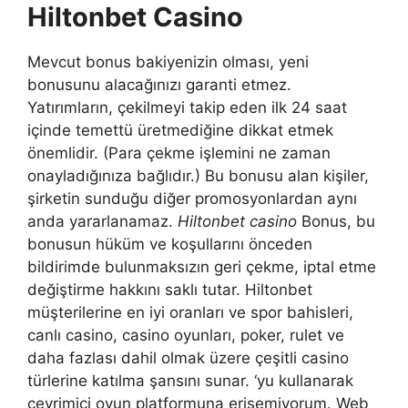
Hiltonbet Casino
Mevcut bonus bakiyenizin olması, yeni
bonusunu alacağınızı garanti etmez.
Yatırımların, çekilmeyi takip eden ilk 24 saat
içinde temettü üretmediğine dikkat etmek
önemlidir. (Para çekme işlemini ne zaman
onayladığınıza bağlıdır.) Bu bonusu alan kişiler,
şirketin sunduğu diğer promosyonlardan aynı
anda yararlanamaz.
Hiltonbet casino
Bonus, bu
bonusun hüküm ve koşullarını önceden
bildirimde bulunmaksızın geri çekme, iptal etme
değiştirme hakkını saklı tutar. Hiltonbet
müşterilerine en iyi oranları ve spor bahisleri,
canlı casino, casino oyunları, poker, rulet ve
daha fazlası dahil olmak üzere çeşitli casino
türlerine katılma şansını sunar. ‘yu kullanarak
çevrimiçi oyun platformuna erişemiyorum. Web