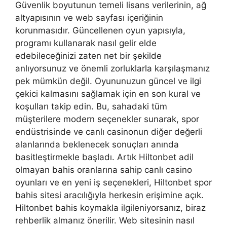
Güvenlik boyutunun temeli lisans verilerinin, ağ
altyapısının ve web sayfası içeriğinin
korunmasıdır. Güncellenen oyun yapısıyla,
programı kullanarak nasıl gelir elde
edebileceğinizi zaten net bir şekilde
anlıyorsunuz ve önemli zorluklarla karşılaşmanız
pek mümkün değil. Oyununuzun güncel ve ilgi
çekici kalmasını sağlamak için en son kural ve
koşulları takip edin. Bu, sahadaki tüm
müşterilere modern seçenekler sunarak, spor
endüstrisinde ve canlı casinonun diğer değerli
alanlarında beklenecek sonuçları anında
basitleştirmekle başladı. Artık Hiltonbet adil
olmayan bahis oranlarına sahip canlı casino
oyunları ve en yeni iş seçenekleri, Hiltonbet spor
bahis sitesi aracılığıyla herkesin erişimine açık.
Hiltonbet bahis koymakla ilgileniyorsanız, biraz
rehberlik almanız önerilir. Web sitesinin nasıl