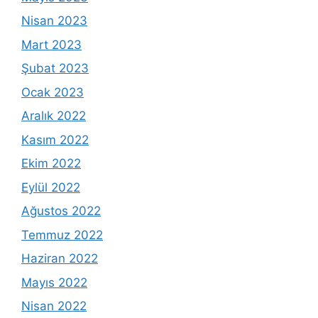
Nisan 2023
Mart 2023
Şubat 2023
Ocak 2023
Aralık 2022
Kasım 2022
Ekim 2022
Eylül 2022
Ağustos 2022
Temmuz 2022
Haziran 2022
Mayıs 2022
Nisan 2022