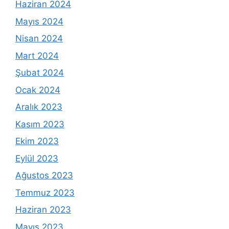
Haziran 2024
Mayıs 2024
Nisan 2024
Mart 2024
Şubat 2024
Ocak 2024
Aralık 2023
Kasım 2023
Ekim 2023
Eylül 2023
Ağustos 2023
Temmuz 2023
Haziran 2023
Mayıs 2023