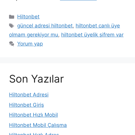
Kategoriler
Hiltonbet
Etiketler
güncel adresi hiltonbet
,
hiltonbet canlı üye
olmam gerekiyor mu
,
hiltonbet üyelik şifrem var
Yorum yap
Son Yazılar
Hiltonbet Adresi
Hiltonbet Giriş
Hiltonbet Hızlı Mobil
Hiltonbet Mobil Çalışma