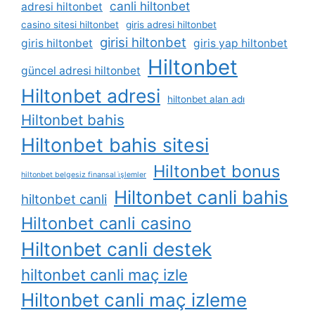
canli hiltonbet
adresi hiltonbet
casino sitesi hiltonbet
giris adresi hiltonbet
girisi hiltonbet
giris hiltonbet
giris yap hiltonbet
Hiltonbet
güncel adresi hiltonbet
Hiltonbet adresi
hiltonbet alan adı
Hiltonbet bahis
Hiltonbet bahis sitesi
Hiltonbet bonus
hiltonbet belgesiz finansal i̇şlemler
Hiltonbet canli bahis
hiltonbet canli
Hiltonbet canli casino
Hiltonbet canli destek
hiltonbet canli maç izle
Hiltonbet canli maç izleme