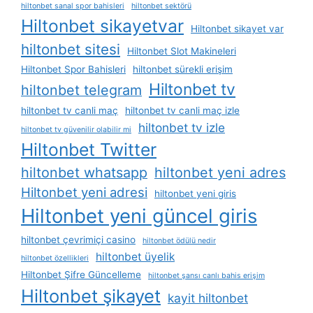
hiltonbet sanal spor bahisleri
hiltonbet sektörü
Hiltonbet sikayetvar
Hiltonbet sikayet var
hiltonbet sitesi
Hiltonbet Slot Makineleri
Hiltonbet Spor Bahisleri
hiltonbet sürekli erişim
Hiltonbet tv
hiltonbet telegram
hiltonbet tv canli maç
hiltonbet tv canli maç izle
hiltonbet tv izle
hiltonbet tv güvenilir olabilir mi
Hiltonbet Twitter
hiltonbet whatsapp
hiltonbet yeni adres
Hiltonbet yeni adresi
hiltonbet yeni giris
Hiltonbet yeni güncel giris
hiltonbet çevrimiçi casino
hiltonbet ödülü nedir
hiltonbet üyelik
hiltonbet özellikleri
Hiltonbet Şifre Güncelleme
hiltonbet şansı canlı bahis erişim
Hiltonbet şikayet
kayit hiltonbet