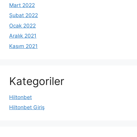
Mart 2022
Şubat 2022
Ocak 2022
Aralık 2021
Kasım 2021
Kategoriler
Hiltonbet
Hiltonbet Giriş