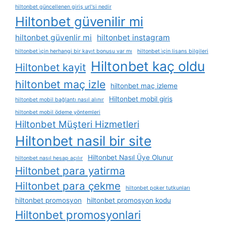
hiltonbet güncellenen giriş url'si nedir
Hiltonbet güvenilir mi
hiltonbet güvenlir mi
hiltonbet instagram
hiltonbet i̇çin herhangi bir kayıt bonusu var mı
hiltonbet i̇çin lisans bilgileri
Hiltonbet kaç oldu
Hiltonbet kayit
hiltonbet maç izle
hiltonbet maç izleme
Hiltonbet mobil giriş
hiltonbet mobil bağlantı nasıl alınır
hiltonbet mobil ödeme yöntemleri
Hiltonbet Müşteri Hizmetleri
Hiltonbet nasil bir site
Hiltonbet Nasıl Üye Olunur
hiltonbet nasıl hesap açılır
Hiltonbet para yatirma
Hiltonbet para çekme
hiltonbet poker tutkunları
hiltonbet promosyon
hiltonbet promosyon kodu
Hiltonbet promosyonlari