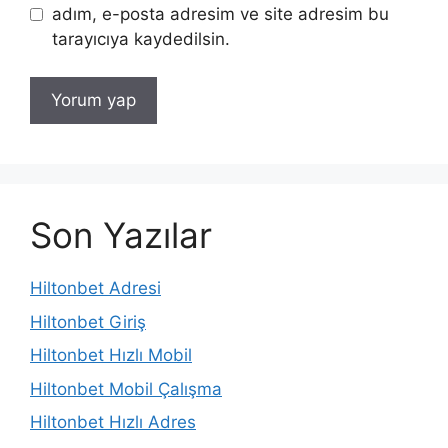
adım, e-posta adresim ve site adresim bu
tarayıcıya kaydedilsin.
Son Yazılar
Hiltonbet Adresi
Hiltonbet Giriş
Hiltonbet Hızlı Mobil
Hiltonbet Mobil Çalışma
Hiltonbet Hızlı Adres