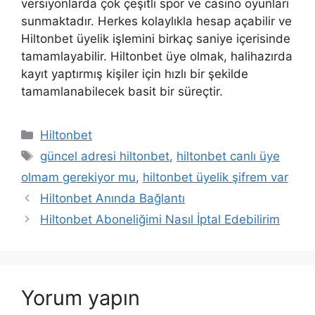
versiyonlarda çok çeşitli spor ve casino oyunları
sunmaktadır. Herkes kolaylıkla hesap açabilir ve
Hiltonbet üyelik işlemini birkaç saniye içerisinde
tamamlayabilir. Hiltonbet üye olmak, halihazırda
kayıt yaptırmış kişiler için hızlı bir şekilde
tamamlanabilecek basit bir süreçtir.
Kategoriler
Hiltonbet
Etiketler
güncel adresi hiltonbet
,
hiltonbet canlı üye
olmam gerekiyor mu
,
hiltonbet üyelik şifrem var
Hiltonbet Anında Bağlantı
Hiltonbet Aboneliğimi Nasıl İptal Edebilirim
Yorum yapın