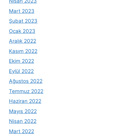
Nisan 2023
Mart 2023
Şubat 2023
Ocak 2023
Aralık 2022
Kasım 2022
Ekim 2022
Eylül 2022
Ağustos 2022
Temmuz 2022
Haziran 2022
Mayıs 2022
Nisan 2022
Mart 2022