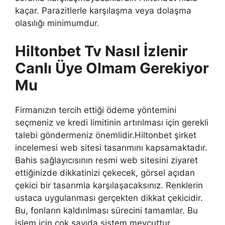
kaçar. Parazitlerle karşılaşma veya dolaşma
olasılığı minimumdur.
Hiltonbet Tv Nasıl İzlenir
Canlı Üye Olmam Gerekiyor
Mu
Firmanızın tercih ettiği ödeme yöntemini
seçmeniz ve kredi limitinin artırılması için gerekli
talebi göndermeniz önemlidir.Hiltonbet şirket
incelemesi web sitesi tasarımını kapsamaktadır.
Bahis sağlayıcısının resmi web sitesini ziyaret
ettiğinizde dikkatinizi çekecek, görsel açıdan
çekici bir tasarımla karşılaşacaksınız. Renklerin
ustaca uygulanması gerçekten dikkat çekicidir.
Bu, fonların kaldırılması sürecini tamamlar. Bu
işlem için çok sayıda sistem mevcuttur.