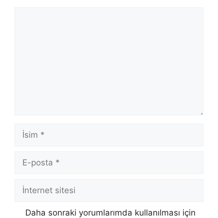
Yorum
İsim
E-
posta
İnternet
sitesi
Daha sonraki yorumlarımda kullanılması için