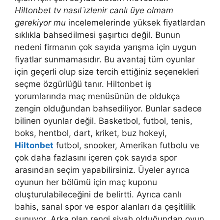
Hiltonbet tv nasıl i̇zlenir canlı üye olmam
gerekiyor mu
incelemelerinde yüksek fiyatlardan
sıklıkla bahsedilmesi şaşırtıcı değil. Bunun
nedeni firmanın çok sayıda yarışma için uygun
fiyatlar sunmamasıdır. Bu avantaj tüm oyunlar
için geçerli olup size tercih ettiğiniz seçenekleri
seçme özgürlüğü tanır. Hiltonbet iş
yorumlarında maç menüsünün de oldukça
zengin olduğundan bahsediliyor. Bunlar sadece
bilinen oyunlar değil. Basketbol, ​​futbol, ​​tenis,
boks, hentbol, ​​dart, kriket, buz hokeyi,
Hiltonbet
futbol, ​​snooker, Amerikan futbolu ve
çok daha fazlasını içeren çok sayıda spor
arasından seçim yapabilirsiniz. Üyeler ayrıca
oyunun her bölümü için maç kuponu
oluşturulabileceğini de belirtti. Ayrıca canlı
bahis, sanal spor ve espor alanları da çeşitlilik
sunuyor. Arka plan rengi siyah olduğundan oyun