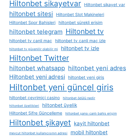
Hiltonbet sikayetvar
Hiltonbet sikayet var
hiltonbet sitesi
Hiltonbet Slot Makineleri
Hiltonbet Spor Bahisleri
hiltonbet sürekli erişim
Hiltonbet tv
hiltonbet telegram
hiltonbet tv canli maç
hiltonbet tv canli maç izle
hiltonbet tv izle
hiltonbet tv güvenilir olabilir mi
Hiltonbet Twitter
hiltonbet whatsapp
hiltonbet yeni adres
Hiltonbet yeni adresi
hiltonbet yeni giris
Hiltonbet yeni güncel giris
hiltonbet çevrimiçi casino
hiltonbet ödülü nedir
hiltonbet üyelik
hiltonbet özellikleri
Hiltonbet Şifre Güncelleme
hiltonbet şansı canlı bahis erişim
Hiltonbet şikayet
kayit hiltonbet
mobil hiltonbet
mevcut hiltonbet kullanıcısının adresi