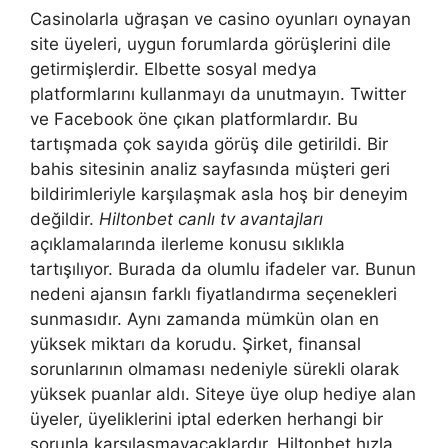
Casinolarla uğraşan ve casino oyunları oynayan
site üyeleri, uygun forumlarda görüşlerini dile
getirmişlerdir. Elbette sosyal medya
platformlarını kullanmayı da unutmayın. Twitter
ve Facebook öne çıkan platformlardır. Bu
tartışmada çok sayıda görüş dile getirildi. Bir
bahis sitesinin analiz sayfasında müşteri geri
bildirimleriyle karşılaşmak asla hoş bir deneyim
değildir.
Hiltonbet canlı tv avantajları
açıklamalarında ilerleme konusu sıklıkla
tartışılıyor. Burada da olumlu ifadeler var. Bunun
nedeni ajansın farklı fiyatlandırma seçenekleri
sunmasıdır. Aynı zamanda mümkün olan en
yüksek miktarı da korudu. Şirket, finansal
sorunlarının olmaması nedeniyle sürekli olarak
yüksek puanlar aldı. Siteye üye olup hediye alan
üyeler, üyeliklerini iptal ederken herhangi bir
sorunla karşılaşmayacaklardır. Hiltonbet hızla