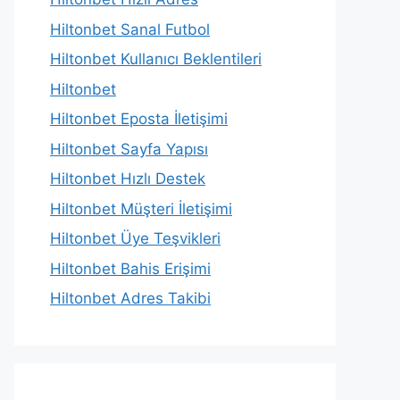
Hiltonbet Sanal Futbol
Hiltonbet Kullanıcı Beklentileri
Hiltonbet
Hiltonbet Eposta İletişimi
Hiltonbet Sayfa Yapısı
Hiltonbet Hızlı Destek
Hiltonbet Müşteri İletişimi
Hiltonbet Üye Teşvikleri
Hiltonbet Bahis Erişimi
Hiltonbet Adres Takibi