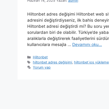
Haziran 14, 2025
Yazarı:
admin
Hiltonbet adres değişimi Hiltonbet web sit
adresini değiştirdiyseniz, ilk bahis deneyimi
Hiltonbet adresi değiştirdi mi? Bu soru ye
sorulardan biri de olabilir. Türkiye’de yaba
aralıklarla değiştirerek faaliyetlerini sürdü
kullanıcılara mesajla …
Devamını oku…
Kategoriler
Hiltonbet
Etiketler
hiltonbet adres değişimi
,
hiltonbet i̇os yükleme
Yorum yap