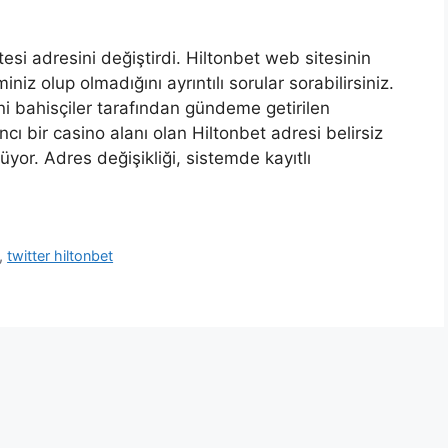
esi adresini değiştirdi. Hiltonbet web sitesinin
niz olup olmadığını ayrıntılı sorular sorabilirsiniz.
ni bahisçiler tarafından gündeme getirilen
ncı bir casino alanı olan Hiltonbet adresi belirsiz
rüyor. Adres değişikliği, sistemde kayıtlı
,
twitter hiltonbet