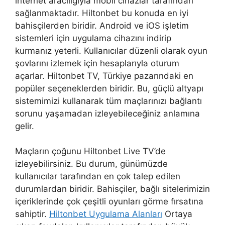
internet aracılığıyla mobil cihazlar tarafından
sağlanmaktadır. Hiltonbet bu konuda en iyi
bahisçilerden biridir. Android ve iOS işletim
sistemleri için uygulama cihazını indirip
kurmanız yeterli. Kullanıcılar düzenli olarak oyun
şovlarını izlemek için hesaplarıyla oturum
açarlar. Hiltonbet TV, Türkiye pazarındaki en
popüler seçeneklerden biridir. Bu, güçlü altyapı
sistemimizi kullanarak tüm maçlarınızı bağlantı
sorunu yaşamadan izleyebileceğiniz anlamına
gelir.
Maçların çoğunu Hiltonbet Live TV’de
izleyebilirsiniz. Bu durum, günümüzde
kullanıcılar tarafından en çok talep edilen
durumlardan biridir. Bahisçiler, bağlı sitelerimizin
içeriklerinde çok çeşitli oyunları görme fırsatına
sahiptir.
Hiltonbet Uygulama Alanları
Ortaya