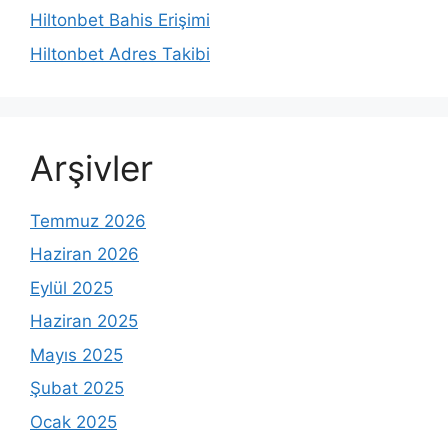
Hiltonbet Bahis Erişimi
Hiltonbet Adres Takibi
Arşivler
Temmuz 2026
Haziran 2026
Eylül 2025
Haziran 2025
Mayıs 2025
Şubat 2025
Ocak 2025