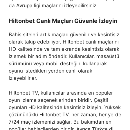
da Avrupa ligi maçlarını izleyebilirsiniz.
Hiltonbet Canlı Maçları Güvenle İzleyin
Bahis siteleri artık maçları güvenilir ve kesintisiz
olarak takip edebiliyor. Hiltonbet canlı maçlarını
HD kalitesinde ve tam ekranda kesintisiz olarak
izlemek bir adım öndedir. Kullanıcılar, masaüstü
sürümünü veya mobil desteğini kullanarak
oyunu istedikleri yerden canlı olarak
izleyebilirler.
Hiltonbet TV, kullanıcılar arasında en popüler
oyun izleme seçeneklerinden biridir. Çeşitli
oyunları HD kalitesinde kesintisiz izleyin. Yüksek
çözünürlüklü Hiltonbet TV, her zaman, her yerde
7/24 maç izlemenizi sağlar. Bu bakımdan en
popüler bahisçilerden biridir. Ayrıca Türkçe dil