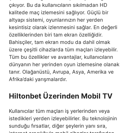
çıkıyor. Bu da kullanıcıların sıkılmadan HD
kalitede maç izlemesini sağlıyor. Güçlü bir
altyapı sistemi, oyunlarınızın her yerden
kesintisiz olarak izlenmesini sağlar. En değerli
özelliklerinden biri tam ekran özelliğidir.
Bahisçiler, tam ekran modu da dahil olmak
üzere çeşitli cihazlarda tüm maçları izleyebilir.
Tüm bu özellikler ve avantajlar, kullanıcıların
dünyanın her yerinden oyun izlemesine olanak
tanır. Olağanüstü, Avrupa, Asya, Amerika ve
Afrika’daki yarışmalardır.
Hiltonbet Üzerinden Mobil TV
Kullanıcılar tüm maçları iş yerlerinden veya
istedikleri yerden izleyebilirler. Bu teknolojinin
sunduğu fırsatlar, diğer şeylerin yanı sıra,