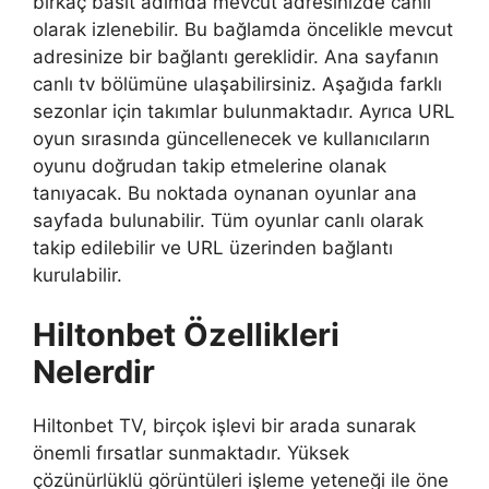
birkaç basit adımda mevcut adresinizde canlı
olarak izlenebilir. Bu bağlamda öncelikle mevcut
adresinize bir bağlantı gereklidir. Ana sayfanın
canlı tv bölümüne ulaşabilirsiniz. Aşağıda farklı
sezonlar için takımlar bulunmaktadır. Ayrıca URL
oyun sırasında güncellenecek ve kullanıcıların
oyunu doğrudan takip etmelerine olanak
tanıyacak. Bu noktada oynanan oyunlar ana
sayfada bulunabilir. Tüm oyunlar canlı olarak
takip edilebilir ve URL üzerinden bağlantı
kurulabilir.
Hiltonbet Özellikleri
Nelerdir
Hiltonbet TV, birçok işlevi bir arada sunarak
önemli fırsatlar sunmaktadır. Yüksek
çözünürlüklü görüntüleri işleme yeteneği ile öne