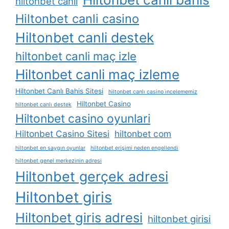
hiltonbet canli
Hiltonbet canli casino
Hiltonbet canli destek
hiltonbet canli maç izle
Hiltonbet canli maç izleme
Hiltonbet Canlı Bahis Sitesi
hiltonbet canlı casino i̇ncelememiz
Hiltonbet Casino
hiltonbet canlı destek
Hiltonbet casino oyunlari
Hiltonbet Casino Sitesi
hiltonbet com
hiltonbet en saygın oyunlar
hiltonbet erişimi neden engellendi
hiltonbet genel merkezinin adresi
Hiltonbet gerçek adresi
Hiltonbet giris
Hiltonbet giris adresi
hiltonbet girisi