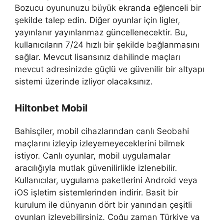
Bozucu oyununuzu büyük ekranda eğlenceli bir
şekilde talep edin. Diğer oyunlar için ligler,
yayınlanır yayınlanmaz güncellenecektir. Bu,
kullanıcıların 7/24 hızlı bir şekilde bağlanmasını
sağlar. Mevcut lisansınız dahilinde maçları
mevcut adresinizde güçlü ve güvenilir bir altyapı
sistemi üzerinde izliyor olacaksınız.
Hiltonbet Mobil
Bahisçiler, mobil cihazlarından canlı Seobahi
maçlarını izleyip izleyemeyeceklerini bilmek
istiyor. Canlı oyunlar, mobil uygulamalar
aracılığıyla mutlak güvenilirlikle izlenebilir.
Kullanıcılar, uygulama paketlerini Android veya
iOS işletim sistemlerinden indirir. Basit bir
kurulum ile dünyanın dört bir yanından çeşitli
oyunları izleyebilirsiniz. Çoğu zaman Türkiye ya