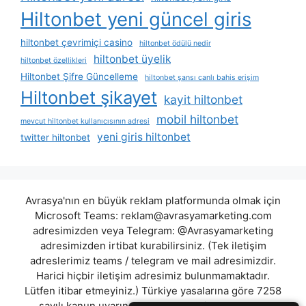
Hiltonbet yeni güncel giris
hiltonbet çevrimiçi casino
hiltonbet ödülü nedir
hiltonbet üyelik
hiltonbet özellikleri
Hiltonbet Şifre Güncelleme
hiltonbet şansı canlı bahis erişim
Hiltonbet şikayet
kayit hiltonbet
mobil hiltonbet
mevcut hiltonbet kullanıcısının adresi
yeni giris hiltonbet
twitter hiltonbet
Avrasya'nın en büyük reklam platformunda olmak için
Microsoft Teams:
reklam@avrasyamarketing.com
adresimizden veya Telegram: @Avrasyamarketing
adresimizden irtibat kurabilirsiniz. (Tek iletişim
adreslerimiz teams / telegram ve mail adresimizdir.
Harici hiçbir iletişim adresimiz bulunmamaktadır.
Lütfen itibar etmeyiniz.) Türkiye yasalarına göre 7258
sayılı kanun uyarınca yasa dışı bahis oynamanın