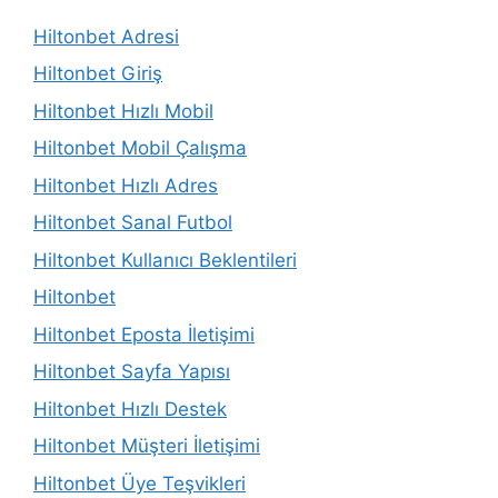
Hiltonbet Adresi
Hiltonbet Giriş
Hiltonbet Hızlı Mobil
Hiltonbet Mobil Çalışma
Hiltonbet Hızlı Adres
Hiltonbet Sanal Futbol
Hiltonbet Kullanıcı Beklentileri
Hiltonbet
Hiltonbet Eposta İletişimi
Hiltonbet Sayfa Yapısı
Hiltonbet Hızlı Destek
Hiltonbet Müşteri İletişimi
Hiltonbet Üye Teşvikleri