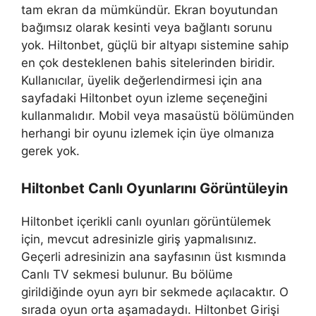
tam ekran da mümkündür. Ekran boyutundan
bağımsız olarak kesinti veya bağlantı sorunu
yok. Hiltonbet, güçlü bir altyapı sistemine sahip
en çok desteklenen bahis sitelerinden biridir.
Kullanıcılar, üyelik değerlendirmesi için ana
sayfadaki Hiltonbet oyun izleme seçeneğini
kullanmalıdır. Mobil veya masaüstü bölümünden
herhangi bir oyunu izlemek için üye olmanıza
gerek yok.
Hiltonbet Canlı Oyunlarını Görüntüleyin
Hiltonbet içerikli canlı oyunları görüntülemek
için, mevcut adresinizle giriş yapmalısınız.
Geçerli adresinizin ana sayfasının üst kısmında
Canlı TV sekmesi bulunur. Bu bölüme
girildiğinde oyun ayrı bir sekmede açılacaktır. O
sırada oyun orta aşamadaydı. Hiltonbet Girişi