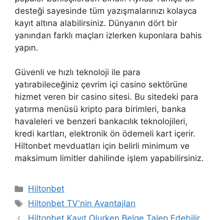
desteği sayesinde tüm yazışmalarınızı kolayca
kayıt altına alabilirsiniz. Dünyanın dört bir
yanından farklı maçları izlerken kuponlara bahis
yapın.
Güvenli ve hızlı teknoloji ile para
yatırabileceğiniz çevrim içi casino sektörüne
hizmet veren bir casino sitesi. Bu sitedeki para
yatırma menüsü kripto para birimleri, banka
havaleleri ve benzeri bankacılık teknolojileri,
kredi kartları, elektronik ön ödemeli kart içerir.
Hiltonbet mevduatları için belirli minimum ve
maksimum limitler dahilinde işlem yapabilirsiniz.
Kategoriler
Hiltonbet
Etiketler
Hiltonbet TV'nin Avantajları
Hiltonbet Kayıt Olurken Belge Talep Edebilir