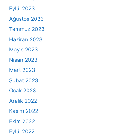
Eylül 2023
Ağustos 2023
Temmuz 2023
Haziran 2023
Mayıs 2023
Nisan 2023
Mart 2023
Şubat 2023
Ocak 2023
Aralık 2022
Kasım 2022
Ekim 2022
Eylül 2022