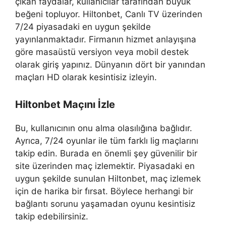
çıkan faydalar, kullanıcılar tarafından büyük
beğeni topluyor. Hiltonbet, Canlı TV üzerinden
7/24 piyasadaki en uygun şekilde
yayınlanmaktadır. Firmanın hizmet anlayışına
göre masaüstü versiyon veya mobil destek
olarak giriş yapınız. Dünyanın dört bir yanından
maçları HD olarak kesintisiz izleyin.
Hiltonbet Maçını İzle
Bu, kullanıcının onu alma olasılığına bağlıdır.
Ayrıca, 7/24 oyunlar ile tüm farklı lig maçlarını
takip edin. Burada en önemli şey güvenilir bir
site üzerinden maç izlemektir. Piyasadaki en
uygun şekilde sunulan Hiltonbet, maç izlemek
için de harika bir fırsat. Böylece herhangi bir
bağlantı sorunu yaşamadan oyunu kesintisiz
takip edebilirsiniz.