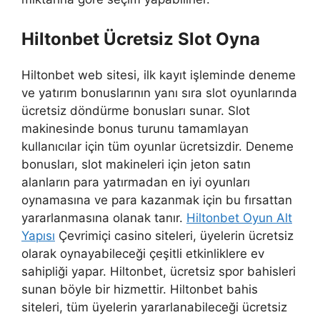
Hiltonbet Ücretsiz Slot Oyna
Hiltonbet web sitesi, ilk kayıt işleminde deneme
ve yatırım bonuslarının yanı sıra slot oyunlarında
ücretsiz döndürme bonusları sunar. Slot
makinesinde bonus turunu tamamlayan
kullanıcılar için tüm oyunlar ücretsizdir. Deneme
bonusları, slot makineleri için jeton satın
alanların para yatırmadan en iyi oyunları
oynamasına ve para kazanmak için bu fırsattan
yararlanmasına olanak tanır.
Hiltonbet Oyun Alt
Yapısı
Çevrimiçi casino siteleri, üyelerin ücretsiz
olarak oynayabileceği çeşitli etkinliklere ev
sahipliği yapar. Hiltonbet, ücretsiz spor bahisleri
sunan böyle bir hizmettir. Hiltonbet bahis
siteleri, tüm üyelerin yararlanabileceği ücretsiz