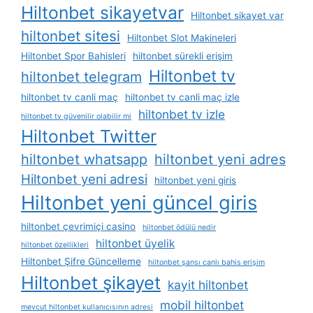
Hiltonbet sikayetvar
Hiltonbet sikayet var
hiltonbet sitesi
Hiltonbet Slot Makineleri
Hiltonbet Spor Bahisleri
hiltonbet sürekli erişim
Hiltonbet tv
hiltonbet telegram
hiltonbet tv canli maç
hiltonbet tv canli maç izle
hiltonbet tv izle
hiltonbet tv güvenilir olabilir mi
Hiltonbet Twitter
hiltonbet whatsapp
hiltonbet yeni adres
Hiltonbet yeni adresi
hiltonbet yeni giris
Hiltonbet yeni güncel giris
hiltonbet çevrimiçi casino
hiltonbet ödülü nedir
hiltonbet üyelik
hiltonbet özellikleri
Hiltonbet Şifre Güncelleme
hiltonbet şansı canlı bahis erişim
Hiltonbet şikayet
kayit hiltonbet
mobil hiltonbet
mevcut hiltonbet kullanıcısının adresi