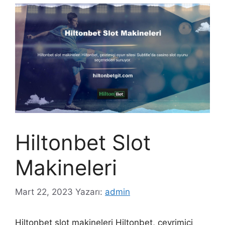
Hiltonbet Slot
Makineleri
Mart 22, 2023
Yazarı:
admin
Hiltonbet slot makineleri Hiltonbet, çevrimiçi