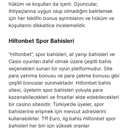
hüküm ve koşulları da içerir. Oyuncular,
ihtiyaçlarına uygun olup olmadığını belirlemek
için her teklifin bonus ayrıntılarını ve hüküm ve
koşullarını dikkatlice incelemelidir.
Hiltonbet Spor Bahisleri
“Hiltonbet”, spor bahisleri, at yarışı bahisleri ve
Casio oyunları dahil olmak üzere çeşitli bahis
seçenekleri sunan bir oyun platformudur. Site
para yatırma bonusu ve para çekme bonusu gibi
çeşitli bonuslar sunmaktadır. Hiltonbet bahis
sitesi, üyelerin spor bahisleri yoluyla para
kazanabilecekleri ve fırsatlar elde edebilecekleri
bir casino sitesidir. Türkiye’de üyeler, spor
bahislerine erişmek için mevcut adreslerini
kullanabilirler. Tff Euro, lig bahis
Hiltonbet spor
bahisleri
her biri için yüksek oranlar