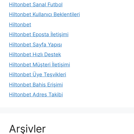
Hiltonbet Sanal Futbol
Hiltonbet Kullanıcı Beklentileri
Hiltonbet
Hiltonbet Eposta İletişimi
Hiltonbet Sayfa Yapısı
Hiltonbet Hızlı Destek
Hiltonbet Müşteri İletişimi
Hiltonbet Üye Teşvikleri
Hiltonbet Bahis Erişimi
Hiltonbet Adres Takibi
Arşivler