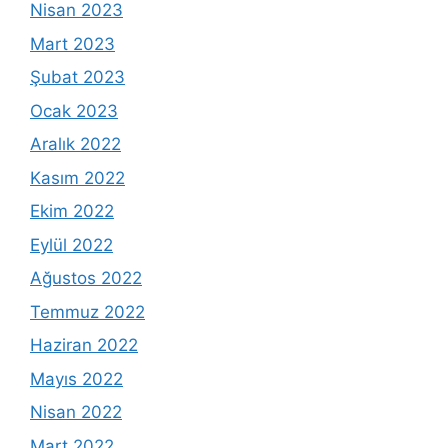
Nisan 2023
Mart 2023
Şubat 2023
Ocak 2023
Aralık 2022
Kasım 2022
Ekim 2022
Eylül 2022
Ağustos 2022
Temmuz 2022
Haziran 2022
Mayıs 2022
Nisan 2022
Mart 2022