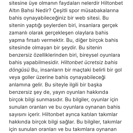
sitesine üye olmanın faydaları nelerdir Hiltonbet
Altın Bahsi Nedir? Çeşitli spor müsabakalarına
bahis oynayabileceğiniz bir web sitesi. Bu
sitenin yaptığı şeylerden biri, insanlara gerçek
zamanlı olarak gerçekleşen olaylara bahis
yapma fırsatı vermektir. Bu, diğer birçok bahis
sitesinde olmayan bir şeydir. Bu sitenin
benzersiz özelliklerinden biri, bireysel oyunlara
bahis yapabilmesidir.
Hiltonbet ücretsiz bahis
döngüsü
Bu, insanların bir maçtaki belirli bir gol
veya goller üzerine bahis oynayabileceği
anlamına gelir. Bu siteyle ilgili bir başka
benzersiz şey de, yayın oyunları hakkında
birçok bilgi sunmasıdır. Bu bilgiler, oyunlar için
sunulan oranları ve bu oyunlara oynanan bahis
sayısını içerir. Hiltonbet ayrıca katılan takımlar
hakkında birçok bilgi sağlar. Bu bilgiler, takımlar
için sunulan oranları ve bu takımlara oynanan