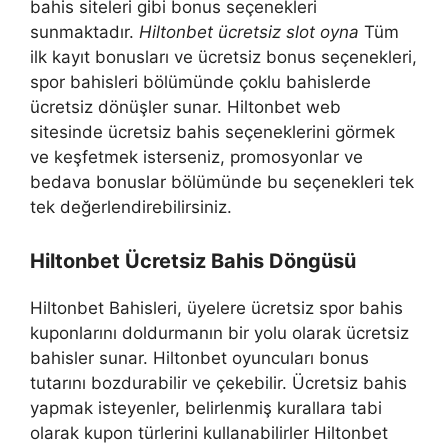
bahis siteleri gibi bonus seçenekleri
sunmaktadır.
Hiltonbet ücretsiz slot oyna
Tüm
ilk kayıt bonusları ve ücretsiz bonus seçenekleri,
spor bahisleri bölümünde çoklu bahislerde
ücretsiz dönüşler sunar. Hiltonbet web
sitesinde ücretsiz bahis seçeneklerini görmek
ve keşfetmek isterseniz, promosyonlar ve
bedava bonuslar bölümünde bu seçenekleri tek
tek değerlendirebilirsiniz.
Hiltonbet Ücretsiz Bahis Döngüsü
Hiltonbet Bahisleri, üyelere ücretsiz spor bahis
kuponlarını doldurmanın bir yolu olarak ücretsiz
bahisler sunar. Hiltonbet oyuncuları bonus
tutarını bozdurabilir ve çekebilir. Ücretsiz bahis
yapmak isteyenler, belirlenmiş kurallara tabi
olarak kupon türlerini kullanabilirler Hiltonbet