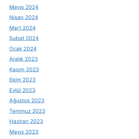
Mayıs 2024
Nisan 2024
Mart 2024
Şubat 2024
Ocak 2024
Aralık 2023
Kasım 2023
Ekim 2023
Eylül 2023
Ağustos 2023
Temmuz 2023
Haziran 2023
Mayıs 2023