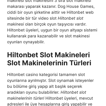
makinesi slot makinesini 3 sıra slot makinesi
makarası yaparak kazanır. Dog House Games,
ciddi bir oyun şirketine aittir ve Hiltonbet web
sitesinde bir tür video slot
Hiltonbet slot
makinesi
olan birçok oyun taşıyıcısı vardır.
Hiltonbet üyeleri, uygun bir oyun altyapı sistemi
kullanarak para kazanabilir ve slot makinesi
oyunları oynayabilir.
Hiltonbet Slot Makineleri
Slot Makinelerinin Türleri
Hiltonbet casino kategorisi tamamen slot
oyunlarına ayrılmıştır. Slot oynamak isteyenler
bu bölüme giriş yapıp alt başlık seçerek
aradıkları oyunu bulabilirler.
Hiltonbet slot
makinelerinin türleri
Hiltonbet üyeleri, mevcut
adresleri ile üye hesaplarına giriş yapabilir ve