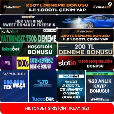
×
HILTONBET GİRİŞ İÇİN TIKLAYINIZ!