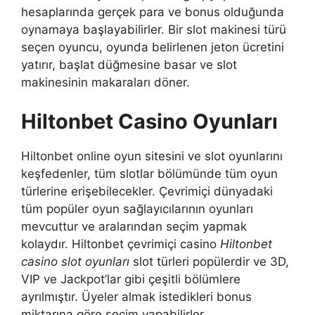
hesaplarında gerçek para ve bonus olduğunda
oynamaya başlayabilirler. Bir slot makinesi türü
seçen oyuncu, oyunda belirlenen jeton ücretini
yatırır, başlat düğmesine basar ve slot
makinesinin makaraları döner.
Hiltonbet Casino Oyunları
Hiltonbet online oyun sitesini ve slot oyunlarını
keşfedenler, tüm slotlar bölümünde tüm oyun
türlerine erişebilecekler. Çevrimiçi dünyadaki
tüm popüler oyun sağlayıcılarının oyunları
mevcuttur ve aralarından seçim yapmak
kolaydır. Hiltonbet çevrimiçi casino
Hiltonbet
casino slot oyunları
slot türleri popülerdir ve 3D,
VIP ve Jackpot’lar gibi çeşitli bölümlere
ayrılmıştır. Üyeler almak istedikleri bonus
miktarına göre seçim yapabilirler.