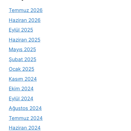
Temmuz 2026
Haziran 2026
Eylül 2025
Haziran 2025
Mayıs 2025
Şubat 2025
Ocak 2025
Kasım 2024
Ekim 2024
Eylül 2024
Ağustos 2024
Temmuz 2024
Haziran 2024