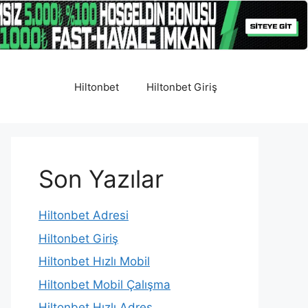
Hiltonbet
Hiltonbet Giriş
Son Yazılar
Hiltonbet Adresi
Hiltonbet Giriş
Hiltonbet Hızlı Mobil
Hiltonbet Mobil Çalışma
Hiltonbet Hızlı Adres