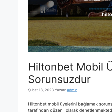
Hiltonbet Mobil 
Sorunsuzdur
Şubat 18, 2023
Yazarı:
admin
Hiltonbet mobil üyelerini bağlamak soruns
tarafından düzenli olarak denetlenmektedir