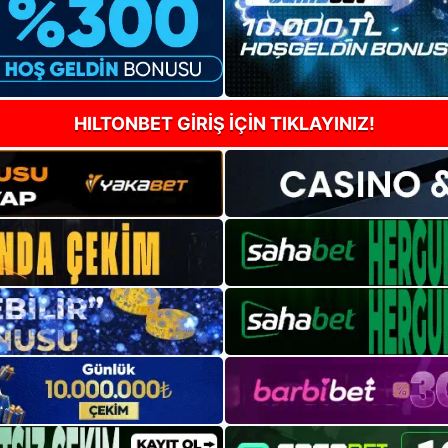
HILTONBET GİRİŞ İÇİN TIKLAYINIZ!