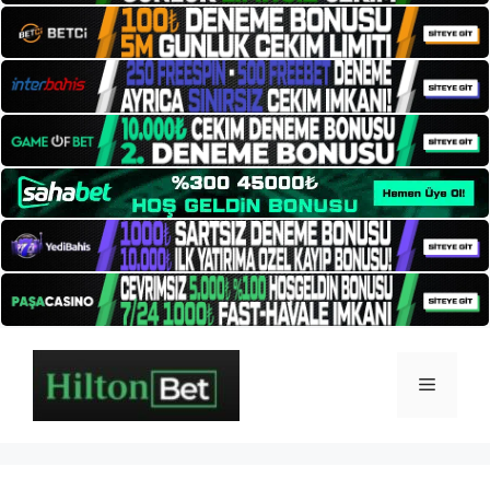
İçeriğe
atla
Menü