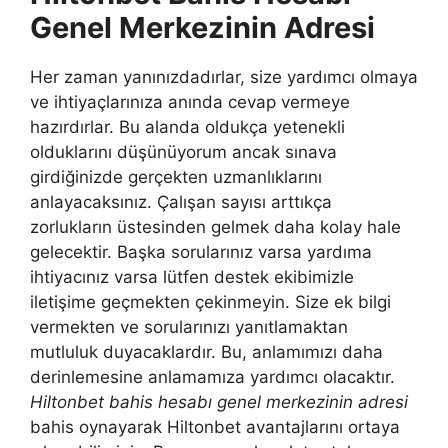
Genel Merkezinin Adresi
Her zaman yanınızdadırlar, size yardımcı olmaya
ve ihtiyaçlarınıza anında cevap vermeye
hazırdırlar. Bu alanda oldukça yetenekli
olduklarını düşünüyorum ancak sınava
girdiğinizde gerçekten uzmanlıklarını
anlayacaksınız. Çalışan sayısı arttıkça
zorlukların üstesinden gelmek daha kolay hale
gelecektir. Başka sorularınız varsa yardıma
ihtiyacınız varsa lütfen destek ekibimizle
iletişime geçmekten çekinmeyin. Size ek bilgi
vermekten ve sorularınızı yanıtlamaktan
mutluluk duyacaklardır. Bu, anlamımızı daha
derinlemesine anlamamıza yardımcı olacaktır.
Hiltonbet bahis hesabı genel merkezinin adresi
bahis oynayarak Hiltonbet avantajlarını ortaya