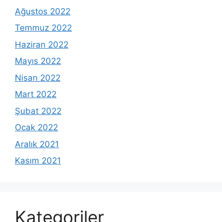
Ağustos 2022
Temmuz 2022
Haziran 2022
Mayıs 2022
Nisan 2022
Mart 2022
Şubat 2022
Ocak 2022
Aralık 2021
Kasım 2021
Kategoriler