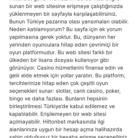
sunan bir web sitesine erişmeye çalıştığınızda
yüklenmeyen bir sayfayla karşılaşabilirsiniz.
Bunun Türkiye pazarına olası yansımaları olabilir.
Neden katılamıyorum? Bu sayfa için ek yorum
yapılmasına gerek yoktur. Bu, dünyanın her
yerinden oyunculara hitap eden çevrimiçi bir
oyun platformudur. Bu web sitesi farklı bir
ülkeden bir lisans dosyası kullanıyor gibi
görünüyor. Casino hizmetlerini finanse edin ve
gelir elde etmek için yollar yaratın. Bu platform,
tercihlerinize hitap eden çok çeşitli oyun
seçenekleri sunar: slotlar, canlı casino, poker,
bingo ve daha fazlası. Bunların hepsinin
birleştirilmesi Türkiye’de kabul edilemez ve
kapatılabilir. Erişilemeyen bir web sitesi
açılmayabilir. Hiltonbet markasında ilgi
alanlarınıza uygun bir hesap açma halihazırda
sahip olduğunuz bir hesaba erişme seçeneğiniz