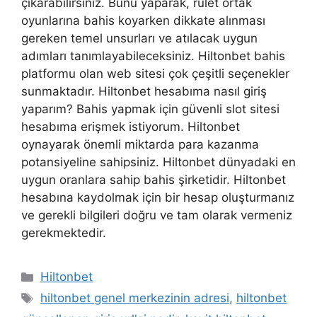
çıkarabilirsiniz. Bunu yaparak, rulet ortak
oyunlarına bahis koyarken dikkate alınması
gereken temel unsurları ve atılacak uygun
adımları tanımlayabileceksiniz. Hiltonbet bahis
platformu olan web sitesi çok çeşitli seçenekler
sunmaktadır. Hiltonbet hesabıma nasıl giriş
yaparım? Bahis yapmak için güvenli slot sitesi
hesabıma erişmek istiyorum. Hiltonbet
oynayarak önemli miktarda para kazanma
potansiyeline sahipsiniz. Hiltonbet dünyadaki en
uygun oranlara sahip bahis şirketidir. Hiltonbet
hesabına kaydolmak için bir hesap oluşturmanız
ve gerekli bilgileri doğru ve tam olarak vermeniz
gerekmektedir.
Kategoriler
Hiltonbet
Etiketler
hiltonbet genel merkezinin adresi
,
hiltonbet