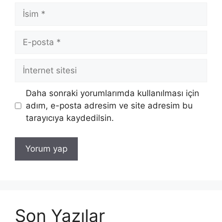
İsim
E-
posta
İnternet
sitesi
Daha sonraki yorumlarımda kullanılması için
adım, e-posta adresim ve site adresim bu
tarayıcıya kaydedilsin.
Son Yazılar