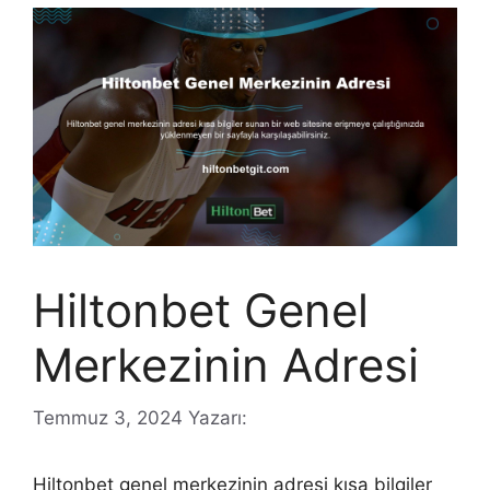
Hiltonbet Genel
Merkezinin Adresi
Temmuz 3, 2024
Yazarı:
Hiltonbet genel merkezinin adresi kısa bilgiler