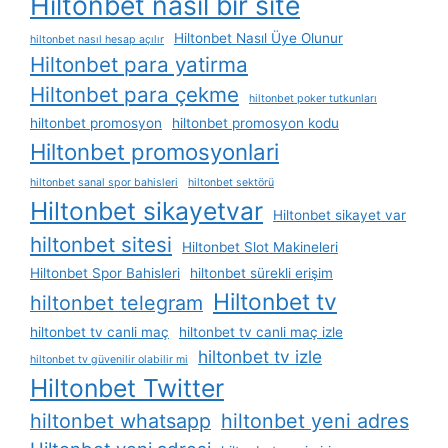
Hiltonbet nasil bir site
Hiltonbet Nasıl Üye Olunur
hiltonbet nasıl hesap açılır
Hiltonbet para yatirma
Hiltonbet para çekme
hiltonbet poker tutkunları
hiltonbet promosyon
hiltonbet promosyon kodu
Hiltonbet promosyonlari
hiltonbet sanal spor bahisleri
hiltonbet sektörü
Hiltonbet sikayetvar
Hiltonbet sikayet var
hiltonbet sitesi
Hiltonbet Slot Makineleri
Hiltonbet Spor Bahisleri
hiltonbet sürekli erişim
Hiltonbet tv
hiltonbet telegram
hiltonbet tv canli maç
hiltonbet tv canli maç izle
hiltonbet tv izle
hiltonbet tv güvenilir olabilir mi
Hiltonbet Twitter
hiltonbet whatsapp
hiltonbet yeni adres