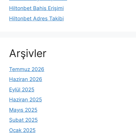
Hiltonbet Bahis Erişimi
Hiltonbet Adres Takibi
Arşivler
Temmuz 2026
Haziran 2026
Eylül 2025
Haziran 2025
Mayıs 2025
Şubat 2025
Ocak 2025