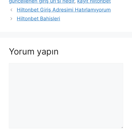
güncellenen giriş url'si nedir
,
kayit hiltonbet
Hiltonbet Giriş Adresimi Hatırlamıyorum
Hiltonbet Bahisleri
Yorum yapın
Yorum