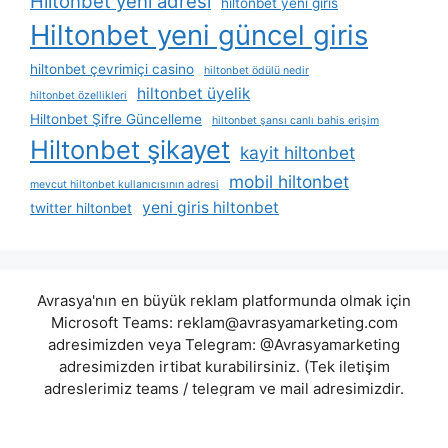
Hiltonbet yeni adresi
hiltonbet yeni giris
Hiltonbet yeni güncel giris
hiltonbet çevrimiçi casino
hiltonbet ödülü nedir
hiltonbet üyelik
hiltonbet özellikleri
Hiltonbet Şifre Güncelleme
hiltonbet şansı canlı bahis erişim
Hiltonbet şikayet
kayit hiltonbet
mobil hiltonbet
mevcut hiltonbet kullanıcısının adresi
yeni giris hiltonbet
twitter hiltonbet
Avrasya'nın en büyük reklam platformunda olmak için
Microsoft Teams:
reklam@avrasyamarketing.com
adresimizden veya Telegram: @Avrasyamarketing
adresimizden irtibat kurabilirsiniz. (Tek iletişim
adreslerimiz teams / telegram ve mail adresimizdir.
Harici hiçbir iletişim adresimiz bulunmamaktadır.
Lütfen itibar etmeyiniz.) Türkiye yasalarına göre 7258