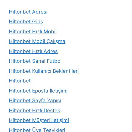
Hiltonbet Adresi
Hiltonbet Giriş
Hiltonbet Hızlı Mobil
Hiltonbet Mobil Çalışma
Hiltonbet Hızlı Adres
Hiltonbet Sanal Futbol
Hiltonbet Kullanıcı Beklentileri
Hiltonbet
Hiltonbet Eposta İletişimi
Hiltonbet Sayfa Yapısı
Hiltonbet Hızlı Destek
Hiltonbet Müşteri İletişimi
Hiltonbet Üye Teşvikleri