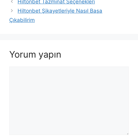
Hiltonbet Tazminat Seçenekleri
Hiltonbet Şikayetleriyle Nasıl Başa
Çıkabilirim
Yorum yapın
Yorum