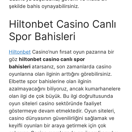
şekilde bahis oynayabilirsiniz.
Hiltonbet Casino Canlı
Spor Bahisleri
Hiltonbet
Casino’nun fırsat oyun pazarına bir
göz
hiltonbet casino canlı spor
bahisleri
atarsanız, son zamanlarda casino
oyunlarına olan ilginin arttığını görebilirsiniz.
Elbette spor bahislerine olan ilginin
azalmayacağını biliyoruz, ancak kumarhanelere
olan ilgi de çok büyük. Bu ilgi doğrultusunda
oyun siteleri casino sektöründe faaliyet
göstermeye devam etmektedir. Oyun siteleri,
casino dünyasının güvenilirliğini sağlamak ve
keyifli oyunları bir araya getirmek için çok