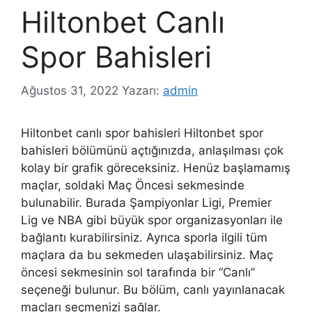
Hiltonbet Canlı
Spor Bahisleri
Ağustos 31, 2022
Yazarı:
admin
Hiltonbet canlı spor bahisleri Hiltonbet spor
bahisleri bölümünü açtığınızda, anlaşılması çok
kolay bir grafik göreceksiniz. Henüz başlamamış
maçlar, soldaki Maç Öncesi sekmesinde
bulunabilir. Burada Şampiyonlar Ligi, Premier
Lig ve NBA gibi büyük spor organizasyonları ile
bağlantı kurabilirsiniz. Ayrıca sporla ilgili tüm
maçlara da bu sekmeden ulaşabilirsiniz. Maç
öncesi sekmesinin sol tarafında bir “Canlı”
seçeneği bulunur. Bu bölüm, canlı yayınlanacak
maçları seçmenizi sağlar.