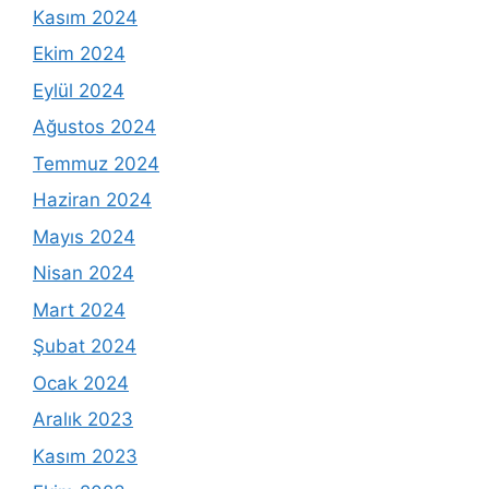
Kasım 2024
Ekim 2024
Eylül 2024
Ağustos 2024
Temmuz 2024
Haziran 2024
Mayıs 2024
Nisan 2024
Mart 2024
Şubat 2024
Ocak 2024
Aralık 2023
Kasım 2023