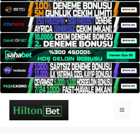
İçeriğe
atla
Menü