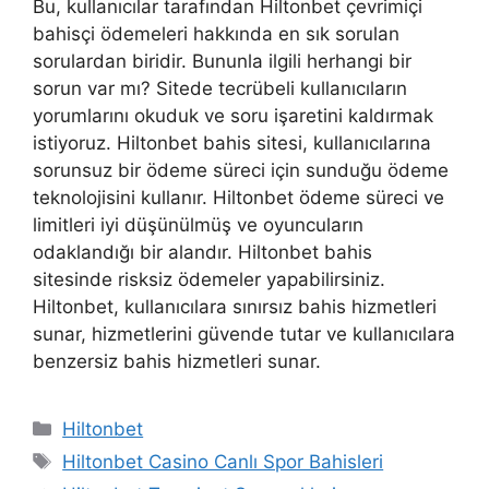
Bu, kullanıcılar tarafından Hiltonbet çevrimiçi
bahisçi ödemeleri hakkında en sık sorulan
sorulardan biridir. Bununla ilgili herhangi bir
sorun var mı? Sitede tecrübeli kullanıcıların
yorumlarını okuduk ve soru işaretini kaldırmak
istiyoruz. Hiltonbet bahis sitesi, kullanıcılarına
sorunsuz bir ödeme süreci için sunduğu ödeme
teknolojisini kullanır. Hiltonbet ödeme süreci ve
limitleri iyi düşünülmüş ve oyuncuların
odaklandığı bir alandır. Hiltonbet bahis
sitesinde risksiz ödemeler yapabilirsiniz.
Hiltonbet, kullanıcılara sınırsız bahis hizmetleri
sunar, hizmetlerini güvende tutar ve kullanıcılara
benzersiz bahis hizmetleri sunar.
Kategoriler
Hiltonbet
Etiketler
Hiltonbet Casino Canlı Spor Bahisleri