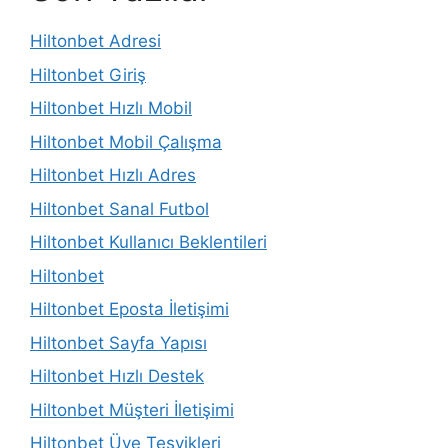
Hiltonbet Adresi
Hiltonbet Giriş
Hiltonbet Hızlı Mobil
Hiltonbet Mobil Çalışma
Hiltonbet Hızlı Adres
Hiltonbet Sanal Futbol
Hiltonbet Kullanıcı Beklentileri
Hiltonbet
Hiltonbet Eposta İletişimi
Hiltonbet Sayfa Yapısı
Hiltonbet Hızlı Destek
Hiltonbet Müşteri İletişimi
Hiltonbet Üye Teşvikleri