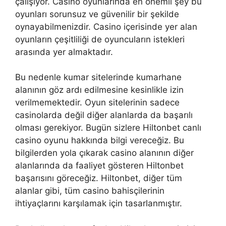
çalışıyor. Casino oyunlarında en önemli şey bu
oyunları sorunsuz ve güvenilir bir şekilde
oynayabilmenizdir. Casino içerisinde yer alan
oyunların çeşitliliği de oyuncuların istekleri
arasında yer almaktadır.
Bu nedenle kumar sitelerinde kumarhane
alanının göz ardı edilmesine kesinlikle izin
verilmemektedir. Oyun sitelerinin sadece
casinolarda değil diğer alanlarda da başarılı
olması gerekiyor. Bugün sizlere Hiltonbet canlı
casino oyunu hakkında bilgi vereceğiz. Bu
bilgilerden yola çıkarak casino alanının diğer
alanlarında da faaliyet gösteren Hiltonbet
başarısını göreceğiz. Hiltonbet, diğer tüm
alanlar gibi, tüm casino bahisçilerinin
ihtiyaçlarını karşılamak için tasarlanmıştır.