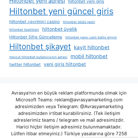
Hiltonbet yeni adresi
hiltonbet yeni giris
Hiltonbet yeni güncel giris
hiltonbet çevrimiçi casino
hiltonbet ödülü nedir
hiltonbet üyelik
hiltonbet özellikleri
Hiltonbet Şifre Güncelleme
hiltonbet şansı canlı bahis erişim
Hiltonbet şikayet
kayit hiltonbet
mobil hiltonbet
mevcut hiltonbet kullanıcısının adresi
yeni giris hiltonbet
twitter hiltonbet
Avrasya'nın en büyük reklam platformunda olmak için
Microsoft Teams:
reklam@avrasyamarketing.com
adresimizden veya Telegram: @Avrasyamarketing
adresimizden irtibat kurabilirsiniz. (Tek iletişim
adreslerimiz teams / telegram ve mail adresimizdir.
Harici hiçbir iletişim adresimiz bulunmamaktadır.
Lütfen itibar etmeyiniz.) Türkiye yasalarına göre 7258