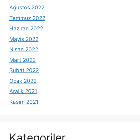
Ağustos 2022
Temmuz 2022
Haziran 2022
Mayıs 2022
Nisan 2022
Mart 2022
Şubat 2022
Ocak 2022
Aralık 2021
Kasım 2021
Kategoriler