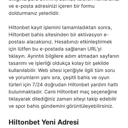
ve e-posta adresinizi içeren bir formu
doldurmanız yeterlidir.
Hiltonbet kayıt işlemini tamamladıktan sonra,
Hiltonbet bahis sitesinden bir aktivasyon e-
postası alacaksınız. Hesabınızı etkinleştirmek
için lütfen bu e-postada sağlanan URL’yi
tıklayın. Ayrıntılı bilgilere adım atmadan sayfanın
tasarımı ve işlerliği oldukça kolay bir şekilde
kullanılabilir. Web sitesi içeriğiyle ilgili tüm soru
ve yorumların yanı sıra, çeşitli bahis ve oyun
türleri için 7/24 doğrudan Hiltonbet yardım hattı
bulunmaktadır. Canlı Hiltonbet maç seçeneğine
tıklayarak dilediğiniz zaman siteyi takip edebilir
ve spor bahis gündemini görüntüleyebilirsiniz.
Hiltonbet Yeni Adresi