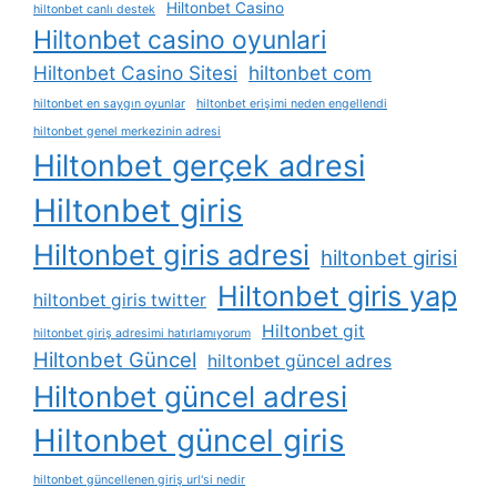
Hiltonbet Casino
hiltonbet canlı destek
Hiltonbet casino oyunlari
Hiltonbet Casino Sitesi
hiltonbet com
hiltonbet en saygın oyunlar
hiltonbet erişimi neden engellendi
hiltonbet genel merkezinin adresi
Hiltonbet gerçek adresi
Hiltonbet giris
Hiltonbet giris adresi
hiltonbet girisi
Hiltonbet giris yap
hiltonbet giris twitter
Hiltonbet git
hiltonbet giriş adresimi hatırlamıyorum
Hiltonbet Güncel
hiltonbet güncel adres
Hiltonbet güncel adresi
Hiltonbet güncel giris
hiltonbet güncellenen giriş url'si nedir