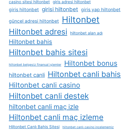
casino sitesi hiltonbet
giris adresi hiltonbet
girisi hiltonbet
giris hiltonbet
giris yap hiltonbet
Hiltonbet
güncel adresi hiltonbet
Hiltonbet adresi
hiltonbet alan adı
Hiltonbet bahis
Hiltonbet bahis sitesi
Hiltonbet bonus
hiltonbet belgesiz finansal i̇şlemler
Hiltonbet canli bahis
hiltonbet canli
Hiltonbet canli casino
Hiltonbet canli destek
hiltonbet canli maç izle
Hiltonbet canli maç izleme
Hiltonbet Canlı Bahis Sitesi
hiltonbet canlı casino i̇ncelememiz