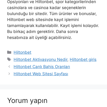
Opsiyonları ve Hiltonbet, spor kategorilerinden
casinolara ve casinoa kadar seçeneklerin
bulunduğu bir sitedir. Tüm ürünler ve bonuslar,
Hiltonbet web sitesinde kayıt işlemini
tamamlayarak kullanılabilir. Kayıt işlemi kolaydır.
Bu birkaç adım gerektirir. Daha sonra
hesabınıza ait üyeliği açabilirsiniz.
Kategoriler
Hiltonbet
Etiketler
Hiltonbet Aktivasyonu Nedir
,
Hiltonbet giris
Hiltonbet Canlı Bahis Oranları
Hiltonbet Web Sitesi Sayfası
Yorum yapın