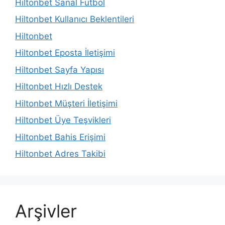
Hiltonbet Sanal Futbol
Hiltonbet Kullanıcı Beklentileri
Hiltonbet
Hiltonbet Eposta İletişimi
Hiltonbet Sayfa Yapısı
Hiltonbet Hızlı Destek
Hiltonbet Müşteri İletişimi
Hiltonbet Üye Teşvikleri
Hiltonbet Bahis Erişimi
Hiltonbet Adres Takibi
Arşivler