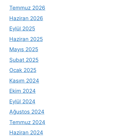
Temmuz 2026
Haziran 2026
Eylül 2025
Haziran 2025
Mayıs 2025
Şubat 2025
Ocak 2025
Kasım 2024
Ekim 2024
Eylül 2024
Ağustos 2024
Temmuz 2024
Haziran 2024