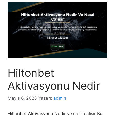
Hiltonbet
Aktivasyonu Nedir
Mayıs 6, 2023
Yazarı:
admin
Hiltonbet Aktivasyonu Nedir ve nasıl çalışır Bu