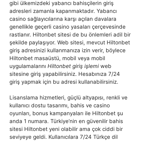
gibi ülkemizdeki yabancı bahisçilerin giriş
adresleri zamanla kapanmaktadır. Yabancı
casino sağlayıcılarına karşı açılan davalara
genellikle geçerli casino yasaları çerçevesinde
rastlanır. Hiltonbet sitesi de bu önlemleri adil bir
şekilde paylaşıyor. Web sitesi, mevcut Hiltonbet
giriş adresinizi kullanmanıza izin verir, böylece
Hiltonbet masaüstü, mobil veya mobil
uygulamalarını
Hiltonbet giriş işlemi
web
sitesine giriş yapabilirsiniz. Hesabınıza 7/24
giriş yapmak için bu adresi kullanabilirsiniz.
Lisanslama hizmetleri, güçlü altyapısı, renkli ve
kullanıcı dostu tasarımı, bahis ve casino
oyunları, bonus kampanyaları ile Hiltonbet şu
anda 1 numara. Türkiye’nin en güvenilir bahis
sitesi Hiltonbet yeni olabilir ama çok ciddi bir
seviyeye geldi. Kullanıcılara 7/24 Türkçe dil