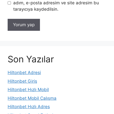
adım, e-posta adresim ve site adresim bu
tarayıcıya kaydedilsin.
Son Yazılar
Hiltonbet Adresi
Hiltonbet Giriş
Hiltonbet Hızlı Mobil
Hiltonbet Mobil Çalışma
Hiltonbet Hızlı Adres