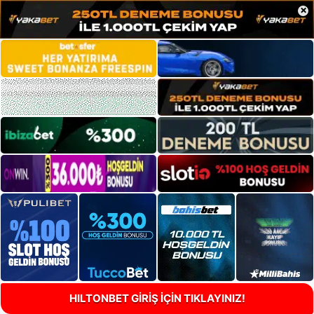
×
HILTONBET GİRİŞ İÇİN TIKLAYINIZ!