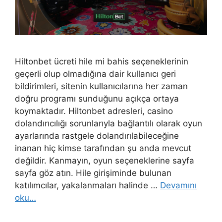
Hiltonbet ücreti hile mi bahis seçeneklerinin
geçerli olup olmadığına dair kullanıcı geri
bildirimleri, sitenin kullanıcılarına her zaman
doğru programı sunduğunu açıkça ortaya
koymaktadır. Hiltonbet adresleri, casino
dolandırıcılığı sorunlarıyla bağlantılı olarak oyun
ayarlarında rastgele dolandırılabileceğine
inanan hiç kimse tarafından şu anda mevcut
değildir. Kanmayın, oyun seçeneklerine sayfa
sayfa göz atın. Hile girişiminde bulunan
katılımcılar, yakalanmaları halinde …
Devamını
oku…