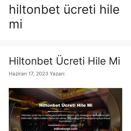
hiltonbet ücreti hile
mi
Hiltonbet Ücreti Hile Mi
Haziran 17, 2023
Yazarı: