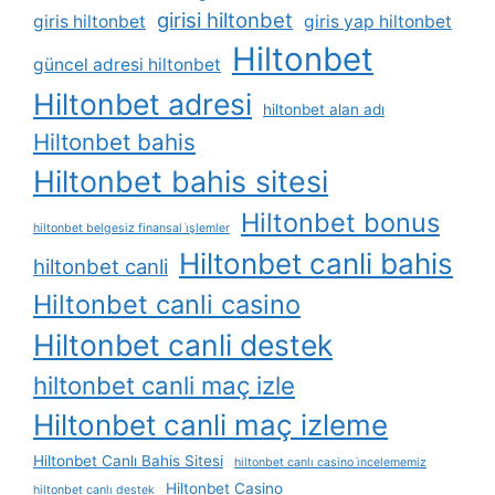
girisi hiltonbet
giris hiltonbet
giris yap hiltonbet
Hiltonbet
güncel adresi hiltonbet
Hiltonbet adresi
hiltonbet alan adı
Hiltonbet bahis
Hiltonbet bahis sitesi
Hiltonbet bonus
hiltonbet belgesiz finansal i̇şlemler
Hiltonbet canli bahis
hiltonbet canli
Hiltonbet canli casino
Hiltonbet canli destek
hiltonbet canli maç izle
Hiltonbet canli maç izleme
Hiltonbet Canlı Bahis Sitesi
hiltonbet canlı casino i̇ncelememiz
Hiltonbet Casino
hiltonbet canlı destek