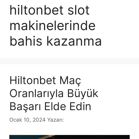
hiltonbet slot
makinelerinde
bahis kazanma
Hiltonbet Maç
Oranlarıyla Büyük
Başarı Elde Edin
Ocak 10, 2024
Yazarı: