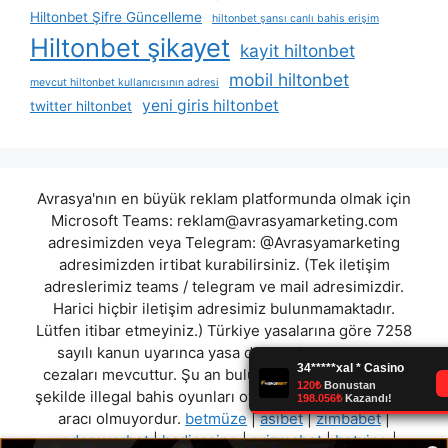
Hiltonbet Şifre Güncelleme
hiltonbet şansı canlı bahis erişim
Hiltonbet şikayet
kayit hiltonbet
mobil hiltonbet
mevcut hiltonbet kullanıcısının adresi
yeni giris hiltonbet
twitter hiltonbet
Avrasya'nın en büyük reklam platformunda olmak için
Microsoft Teams:
reklam@avrasyamarketing.com
adresimizden veya Telegram: @Avrasyamarketing
adresimizden irtibat kurabilirsiniz. (Tek iletişim
adreslerimiz teams / telegram ve mail adresimizdir.
Harici hiçbir iletişim adresimiz bulunmamaktadır.
Lütfen itibar etmeyiniz.) Türkiye yasalarına göre 7258
sayılı kanun uyarınca yasa dışı bahis oynamanın
cezaları mevcuttur. Şu an bulunduğunuz site hiç bir
şekilde illegal bahis oyunları oynatmıyor ve oynamaya
aracı olmuyordur.
betmüze
|
asibet
|
zimbabet
|
underoverbet
|
hadicasino
|
prizmabet
|
betvino
|