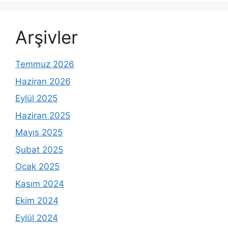
Arşivler
Temmuz 2026
Haziran 2026
Eylül 2025
Haziran 2025
Mayıs 2025
Şubat 2025
Ocak 2025
Kasım 2024
Ekim 2024
Eylül 2024