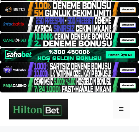
İçeriğe
atla
Menü