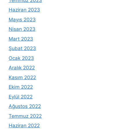
Temmuz 2023
Haziran 2023
Mayıs 2023
Nisan 2023
Mart 2023
Şubat 2023
Ocak 2023
Aralık 2022
Kasım 2022
Ekim 2022
Eylül 2022
Ağustos 2022
Temmuz 2022
Haziran 2022