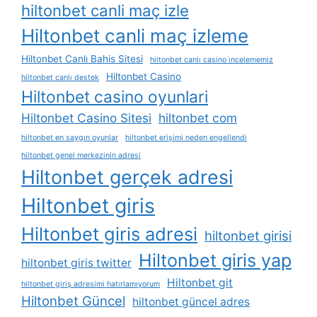
hiltonbet canli maç izle
Hiltonbet canli maç izleme
Hiltonbet Canlı Bahis Sitesi
hiltonbet canlı casino i̇ncelememiz
Hiltonbet Casino
hiltonbet canlı destek
Hiltonbet casino oyunlari
Hiltonbet Casino Sitesi
hiltonbet com
hiltonbet en saygın oyunlar
hiltonbet erişimi neden engellendi
hiltonbet genel merkezinin adresi
Hiltonbet gerçek adresi
Hiltonbet giris
Hiltonbet giris adresi
hiltonbet girisi
Hiltonbet giris yap
hiltonbet giris twitter
Hiltonbet git
hiltonbet giriş adresimi hatırlamıyorum
Hiltonbet Güncel
hiltonbet güncel adres