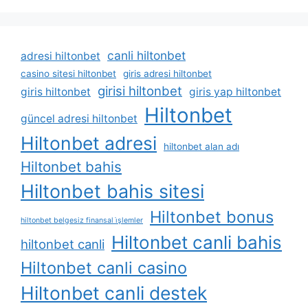
canli hiltonbet
adresi hiltonbet
casino sitesi hiltonbet
giris adresi hiltonbet
girisi hiltonbet
giris hiltonbet
giris yap hiltonbet
Hiltonbet
güncel adresi hiltonbet
Hiltonbet adresi
hiltonbet alan adı
Hiltonbet bahis
Hiltonbet bahis sitesi
Hiltonbet bonus
hiltonbet belgesiz finansal i̇şlemler
Hiltonbet canli bahis
hiltonbet canli
Hiltonbet canli casino
Hiltonbet canli destek