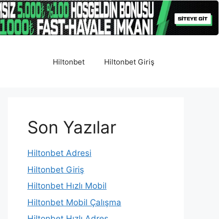
Hiltonbet
Hiltonbet Giriş
Son Yazılar
Hiltonbet Adresi
Hiltonbet Giriş
Hiltonbet Hızlı Mobil
Hiltonbet Mobil Çalışma
Hiltonbet Hızlı Adres