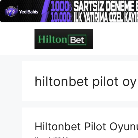
İçeriğe
atla
hiltonbet pilot o
Hiltonbet Pilot Oyun