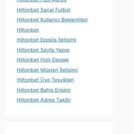
Hiltonbet Sanal Futbol
Hiltonbet Kullanıcı Beklentileri
Hiltonbet
Hiltonbet Eposta İletişimi
Hiltonbet Sayfa Yapısı
Hiltonbet Hızlı Destek
Hiltonbet Müşteri İletişimi
Hiltonbet Üye Teşvikleri
Hiltonbet Bahis Erişimi
Hiltonbet Adres Takibi