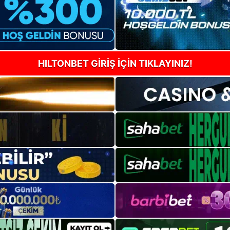
HILTONBET GİRİŞ İÇİN TIKLAYINIZ!