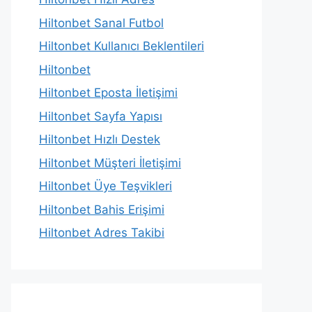
Hiltonbet Sanal Futbol
Hiltonbet Kullanıcı Beklentileri
Hiltonbet
Hiltonbet Eposta İletişimi
Hiltonbet Sayfa Yapısı
Hiltonbet Hızlı Destek
Hiltonbet Müşteri İletişimi
Hiltonbet Üye Teşvikleri
Hiltonbet Bahis Erişimi
Hiltonbet Adres Takibi