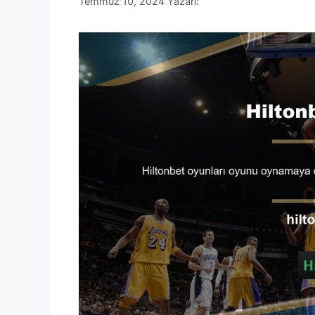
Temmuz 10, 2024
Yazarı: