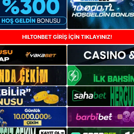
HILTONBET GİRİŞ İÇİN TIKLAYINIZ!