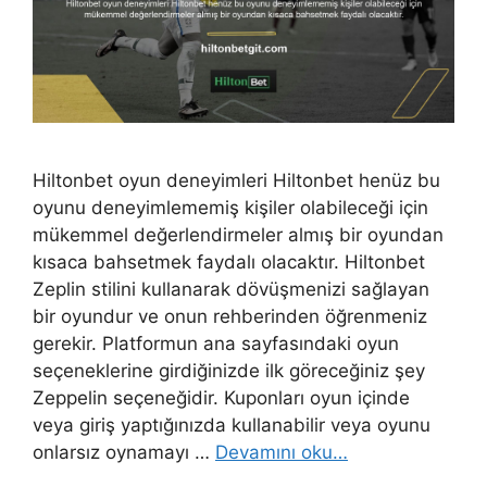
Hiltonbet oyun deneyimleri Hiltonbet henüz bu
oyunu deneyimlememiş kişiler olabileceği için
mükemmel değerlendirmeler almış bir oyundan
kısaca bahsetmek faydalı olacaktır. Hiltonbet
Zeplin stilini kullanarak dövüşmenizi sağlayan
bir oyundur ve onun rehberinden öğrenmeniz
gerekir. Platformun ana sayfasındaki oyun
seçeneklerine girdiğinizde ilk göreceğiniz şey
Zeppelin seçeneğidir. Kuponları oyun içinde
veya giriş yaptığınızda kullanabilir veya oyunu
onlarsız oynamayı …
Devamını oku…