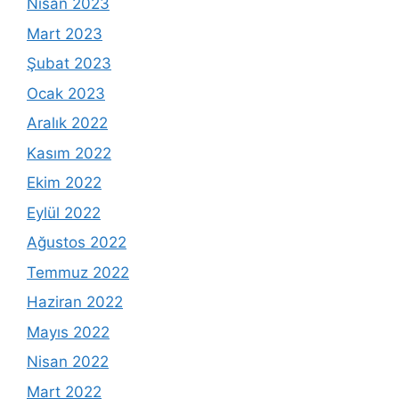
Nisan 2023
Mart 2023
Şubat 2023
Ocak 2023
Aralık 2022
Kasım 2022
Ekim 2022
Eylül 2022
Ağustos 2022
Temmuz 2022
Haziran 2022
Mayıs 2022
Nisan 2022
Mart 2022