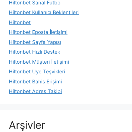
Hiltonbet Sanal Futbol
Hiltonbet Kullanıcı Beklentileri
Hiltonbet
Hiltonbet Eposta İletişimi
Hiltonbet Sayfa Yapısı
Hiltonbet Hızlı Destek
Hiltonbet Müşteri İletişimi
Hiltonbet Üye Teşvikleri
Hiltonbet Bahis Erişimi
Hiltonbet Adres Takibi
Arşivler