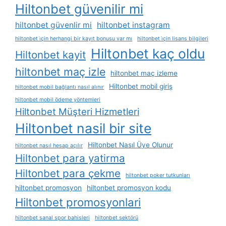
Hiltonbet güvenilir mi
hiltonbet güvenlir mi
hiltonbet instagram
hiltonbet i̇çin herhangi bir kayıt bonusu var mı
hiltonbet i̇çin lisans bilgileri
Hiltonbet kaç oldu
Hiltonbet kayit
hiltonbet maç izle
hiltonbet maç izleme
Hiltonbet mobil giriş
hiltonbet mobil bağlantı nasıl alınır
hiltonbet mobil ödeme yöntemleri
Hiltonbet Müşteri Hizmetleri
Hiltonbet nasil bir site
Hiltonbet Nasıl Üye Olunur
hiltonbet nasıl hesap açılır
Hiltonbet para yatirma
Hiltonbet para çekme
hiltonbet poker tutkunları
hiltonbet promosyon
hiltonbet promosyon kodu
Hiltonbet promosyonlari
hiltonbet sanal spor bahisleri
hiltonbet sektörü