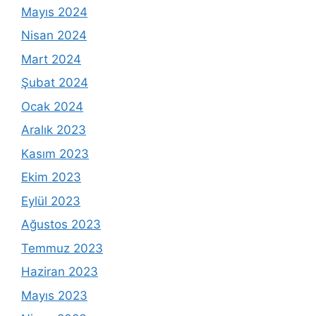
Mayıs 2024
Nisan 2024
Mart 2024
Şubat 2024
Ocak 2024
Aralık 2023
Kasım 2023
Ekim 2023
Eylül 2023
Ağustos 2023
Temmuz 2023
Haziran 2023
Mayıs 2023