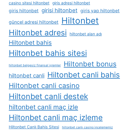
casino sitesi hiltonbet
giris adresi hiltonbet
girisi hiltonbet
giris hiltonbet
giris yap hiltonbet
Hiltonbet
güncel adresi hiltonbet
Hiltonbet adresi
hiltonbet alan adı
Hiltonbet bahis
Hiltonbet bahis sitesi
Hiltonbet bonus
hiltonbet belgesiz finansal i̇şlemler
Hiltonbet canli bahis
hiltonbet canli
Hiltonbet canli casino
Hiltonbet canli destek
hiltonbet canli maç izle
Hiltonbet canli maç izleme
Hiltonbet Canlı Bahis Sitesi
hiltonbet canlı casino i̇ncelememiz