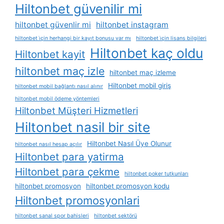
Hiltonbet güvenilir mi
hiltonbet güvenlir mi
hiltonbet instagram
hiltonbet i̇çin herhangi bir kayıt bonusu var mı
hiltonbet i̇çin lisans bilgileri
Hiltonbet kaç oldu
Hiltonbet kayit
hiltonbet maç izle
hiltonbet maç izleme
Hiltonbet mobil giriş
hiltonbet mobil bağlantı nasıl alınır
hiltonbet mobil ödeme yöntemleri
Hiltonbet Müşteri Hizmetleri
Hiltonbet nasil bir site
Hiltonbet Nasıl Üye Olunur
hiltonbet nasıl hesap açılır
Hiltonbet para yatirma
Hiltonbet para çekme
hiltonbet poker tutkunları
hiltonbet promosyon
hiltonbet promosyon kodu
Hiltonbet promosyonlari
hiltonbet sanal spor bahisleri
hiltonbet sektörü