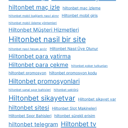
hiltonbet maç izle
hiltonbet maç izleme
Hiltonbet mobil giriş
hiltonbet mobil bağlantı nasıl alınır
hiltonbet mobil ödeme yöntemleri
Hiltonbet Müşteri Hizmetleri
Hiltonbet nasil bir site
Hiltonbet Nasıl Üye Olunur
hiltonbet nasıl hesap açılır
Hiltonbet para yatirma
Hiltonbet para çekme
hiltonbet poker tutkunları
hiltonbet promosyon
hiltonbet promosyon kodu
Hiltonbet promosyonlari
hiltonbet sanal spor bahisleri
hiltonbet sektörü
Hiltonbet sikayetvar
Hiltonbet sikayet var
hiltonbet sitesi
Hiltonbet Slot Makineleri
Hiltonbet Spor Bahisleri
hiltonbet sürekli erişim
Hiltonbet tv
hiltonbet telegram