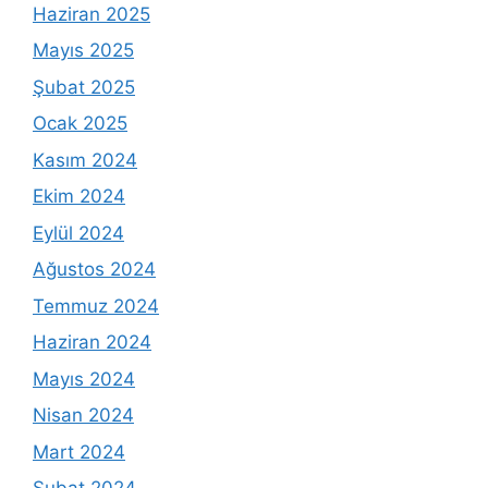
Haziran 2025
Mayıs 2025
Şubat 2025
Ocak 2025
Kasım 2024
Ekim 2024
Eylül 2024
Ağustos 2024
Temmuz 2024
Haziran 2024
Mayıs 2024
Nisan 2024
Mart 2024