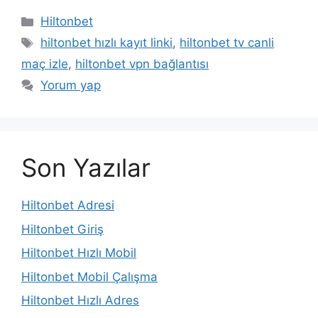
Kategoriler
Hiltonbet
Etiketler
hiltonbet hızlı kayıt linki
,
hiltonbet tv canli
maç izle
,
hiltonbet vpn bağlantısı
Yorum yap
Son Yazılar
Hiltonbet Adresi
Hiltonbet Giriş
Hiltonbet Hızlı Mobil
Hiltonbet Mobil Çalışma
Hiltonbet Hızlı Adres