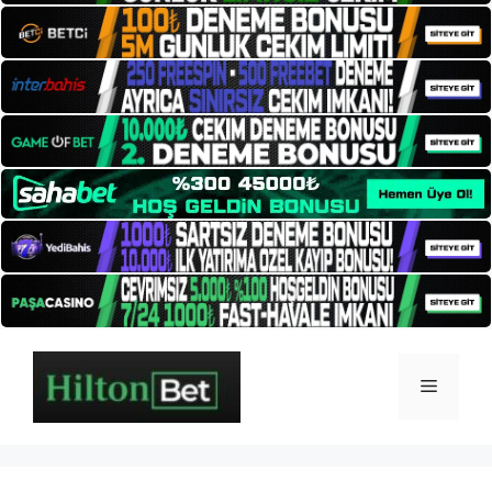
İçeriğe
atla
Menü