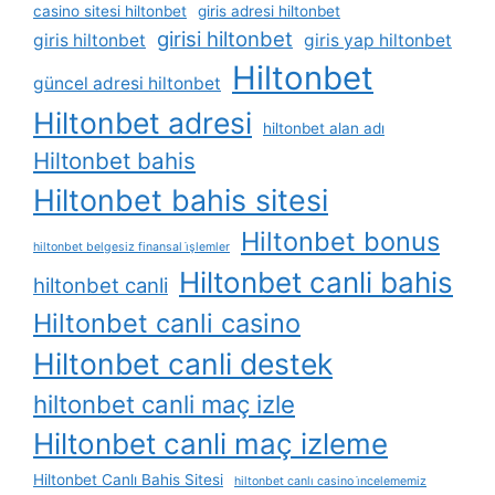
casino sitesi hiltonbet
giris adresi hiltonbet
girisi hiltonbet
giris hiltonbet
giris yap hiltonbet
Hiltonbet
güncel adresi hiltonbet
Hiltonbet adresi
hiltonbet alan adı
Hiltonbet bahis
Hiltonbet bahis sitesi
Hiltonbet bonus
hiltonbet belgesiz finansal i̇şlemler
Hiltonbet canli bahis
hiltonbet canli
Hiltonbet canli casino
Hiltonbet canli destek
hiltonbet canli maç izle
Hiltonbet canli maç izleme
Hiltonbet Canlı Bahis Sitesi
hiltonbet canlı casino i̇ncelememiz