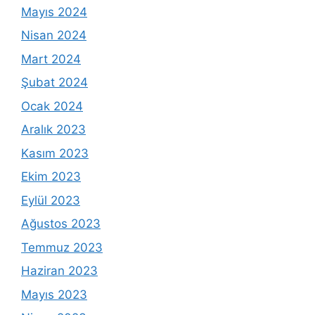
Mayıs 2024
Nisan 2024
Mart 2024
Şubat 2024
Ocak 2024
Aralık 2023
Kasım 2023
Ekim 2023
Eylül 2023
Ağustos 2023
Temmuz 2023
Haziran 2023
Mayıs 2023