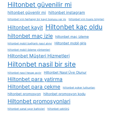
Hiltonbet güvenilir mi
hiltonbet güvenlir mi
hiltonbet instagram
hiltonbet i̇çin herhangi bir kayıt bonusu var mı
hiltonbet i̇çin lisans bilgileri
Hiltonbet kaç oldu
Hiltonbet kayit
hiltonbet maç izle
hiltonbet maç izleme
Hiltonbet mobil giriş
hiltonbet mobil bağlantı nasıl alınır
hiltonbet mobil ödeme yöntemleri
Hiltonbet Müşteri Hizmetleri
Hiltonbet nasil bir site
Hiltonbet Nasıl Üye Olunur
hiltonbet nasıl hesap açılır
Hiltonbet para yatirma
Hiltonbet para çekme
hiltonbet poker tutkunları
hiltonbet promosyon
hiltonbet promosyon kodu
Hiltonbet promosyonlari
hiltonbet sanal spor bahisleri
hiltonbet sektörü