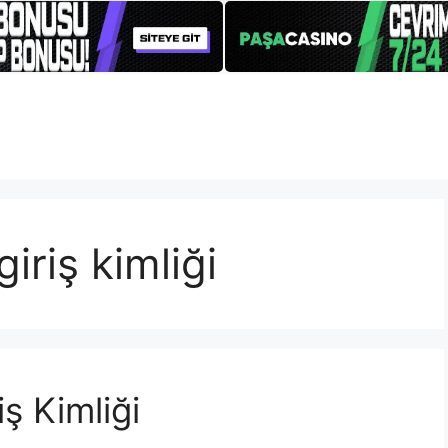
iriş kimliği
ş Kimliği