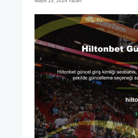
Mayıs 25, 2024
Yazarı: