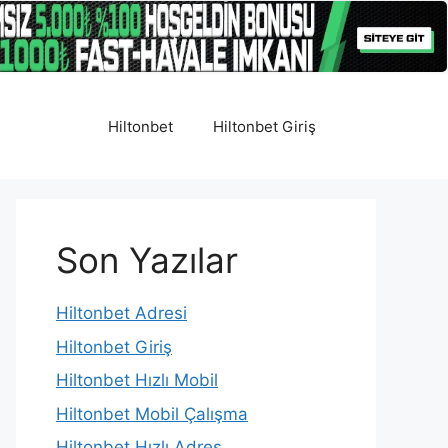
Hiltonbet
Hiltonbet Giriş
Son Yazılar
Hiltonbet Adresi
Hiltonbet Giriş
Hiltonbet Hızlı Mobil
Hiltonbet Mobil Çalışma
Hiltonbet Hızlı Adres