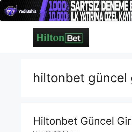
İçeriğe
atla
hiltonbet güncel g
Hiltonbet Güncel Giri