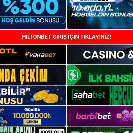
HILTONBET GİRİŞ İÇİN TIKLAYINIZ!