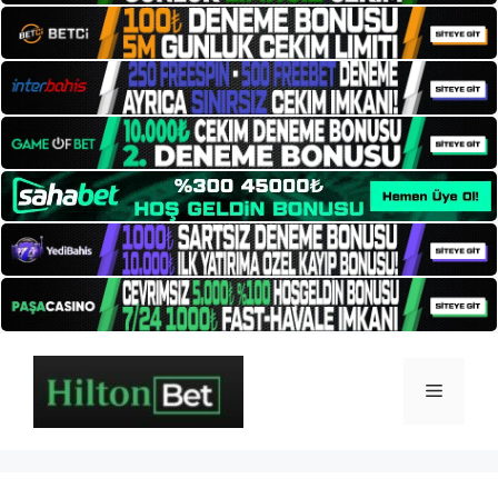
İçeriğe
atla
Menü