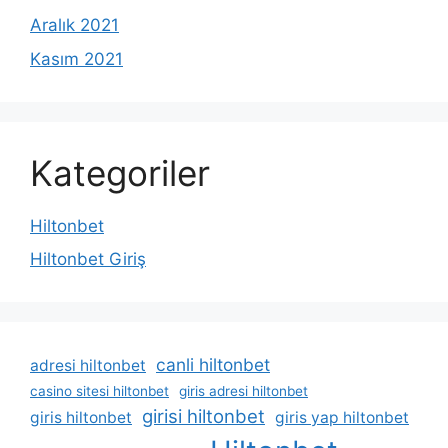
Aralık 2021
Kasım 2021
Kategoriler
Hiltonbet
Hiltonbet Giriş
canli hiltonbet
adresi hiltonbet
casino sitesi hiltonbet
giris adresi hiltonbet
girisi hiltonbet
giris hiltonbet
giris yap hiltonbet