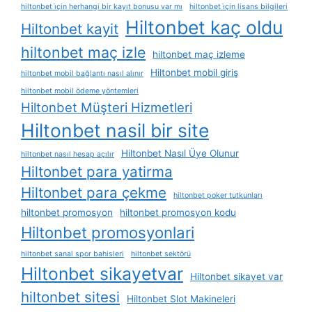
hiltonbet i̇çin herhangi bir kayıt bonusu var mı
hiltonbet i̇çin lisans bilgileri
Hiltonbet kaç oldu
Hiltonbet kayit
hiltonbet maç izle
hiltonbet maç izleme
Hiltonbet mobil giriş
hiltonbet mobil bağlantı nasıl alınır
hiltonbet mobil ödeme yöntemleri
Hiltonbet Müşteri Hizmetleri
Hiltonbet nasil bir site
Hiltonbet Nasıl Üye Olunur
hiltonbet nasıl hesap açılır
Hiltonbet para yatirma
Hiltonbet para çekme
hiltonbet poker tutkunları
hiltonbet promosyon
hiltonbet promosyon kodu
Hiltonbet promosyonlari
hiltonbet sanal spor bahisleri
hiltonbet sektörü
Hiltonbet sikayetvar
Hiltonbet sikayet var
hiltonbet sitesi
Hiltonbet Slot Makineleri