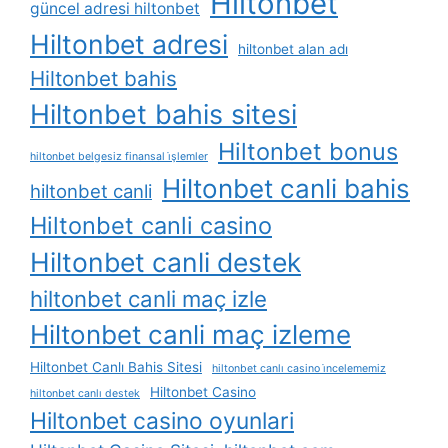
Hiltonbet
güncel adresi hiltonbet
Hiltonbet adresi
hiltonbet alan adı
Hiltonbet bahis
Hiltonbet bahis sitesi
Hiltonbet bonus
hiltonbet belgesiz finansal i̇şlemler
Hiltonbet canli bahis
hiltonbet canli
Hiltonbet canli casino
Hiltonbet canli destek
hiltonbet canli maç izle
Hiltonbet canli maç izleme
Hiltonbet Canlı Bahis Sitesi
hiltonbet canlı casino i̇ncelememiz
Hiltonbet Casino
hiltonbet canlı destek
Hiltonbet casino oyunlari