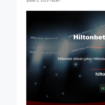
Şubat 5, 2025
Yazarı: