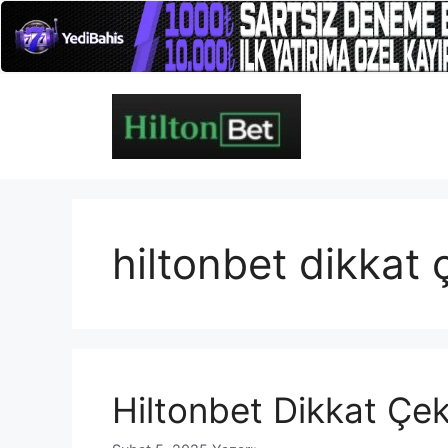
İçeriğe
atla
hiltonbet dikkat 
Hiltonbet Dikkat Çek