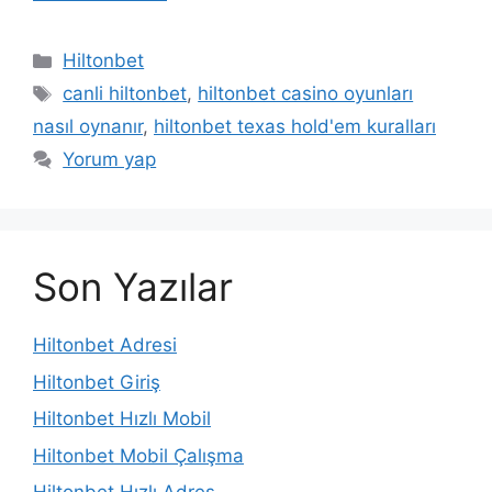
Kategoriler
Hiltonbet
Etiketler
canli hiltonbet
,
hiltonbet casino oyunları
nasıl oynanır
,
hiltonbet texas hold'em kuralları
Yorum yap
Son Yazılar
Hiltonbet Adresi
Hiltonbet Giriş
Hiltonbet Hızlı Mobil
Hiltonbet Mobil Çalışma