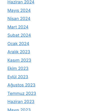
Haziran 2024
Mayıs 2024
Nisan 2024
Mart 2024
Şubat 2024
Ocak 2024
Aralık 2023
Kasım 2023
Ekim 2023
Eylül 2023
Ağustos 2023
Temmuz 2023
Haziran 2023
Mayıs 2023