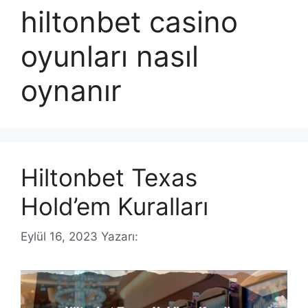
hiltonbet casino
oyunları nasıl
oynanır
Hiltonbet Texas
Hold’em Kuralları
Eylül 16, 2023
Yazarı: