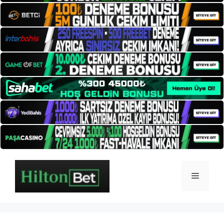
İçeriğe
atla
Menü