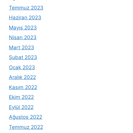
Temmuz 2023
Haziran 2023
Mayıs 2023
Nisan 2023
Mart 2023
Şubat 2023
Ocak 2023
Aralık 2022
Kasım 2022
Ekim 2022
Eylül 2022
Ağustos 2022
Temmuz 2022