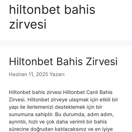
hiltonbet bahis
zirvesi
Hiltonbet Bahis Zirvesi
Haziran 11, 2025
Yazarı:
Hiltonbet bahis zirvesi Hiltonbet Canlı Bahis
Zirvesi. Hiltonbet zirveye ulaşmak için etkili bir
yapı ile ilerlemenizi desteklemek için bir
sunumuna sahiptir. Bu durumda, adım adım,
ayrıntılı, hızlı ve çok daha verimli bir bahis
sürecine doğrudan katılacaksınız ve en iyiye