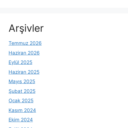
Arşivler
Temmuz 2026
Haziran 2026
Eylül 2025
Haziran 2025
Mayıs 2025
Şubat 2025
Ocak 2025
Kasım 2024
Ekim 2024