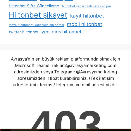
Hiltonbet Şifre Güncelleme
hiltonbet şansı canlı bahis erişim
Hiltonbet şikayet
kayit hiltonbet
mobil hiltonbet
mevcut hiltonbet kullanıcısının adresi
yeni giris hiltonbet
twitter hiltonbet
Avrasya'nın en büyük reklam platformunda olmak için
Microsoft Teams:
reklam@avrasyamarketing.com
adresimizden veya Telegram: @Avrasyamarketing
adresimizden irtibat kurabilirsiniz. (Tek iletişim
adreslerimiz teams / telegram ve mail adresimizdir.
Harici hiçbir iletişim adresimiz bulunmamaktadır.
Lütfen itibar etmeyiniz.) Türkiye yasalarına göre 7258
sayılı kanun uyarınca yasa dışı bahis oynamanın
cezaları mevcuttur. Şu an bulunduğunuz site hiç bir
şekilde illegal bahis oyunları oynatmıyor ve oynamaya
aracı olmuyordur.
betmüze
|
asibet
|
zimbabet
|
underoverbet
|
hadicasino
|
prizmabet
|
betvino
|