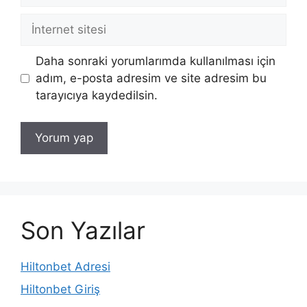
İnternet
sitesi
Daha sonraki yorumlarımda kullanılması için
adım, e-posta adresim ve site adresim bu
tarayıcıya kaydedilsin.
Son Yazılar
Hiltonbet Adresi
Hiltonbet Giriş