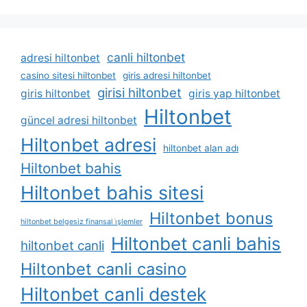
canli hiltonbet
adresi hiltonbet
casino sitesi hiltonbet
giris adresi hiltonbet
girisi hiltonbet
giris hiltonbet
giris yap hiltonbet
Hiltonbet
güncel adresi hiltonbet
Hiltonbet adresi
hiltonbet alan adı
Hiltonbet bahis
Hiltonbet bahis sitesi
Hiltonbet bonus
hiltonbet belgesiz finansal i̇şlemler
Hiltonbet canli bahis
hiltonbet canli
Hiltonbet canli casino
Hiltonbet canli destek