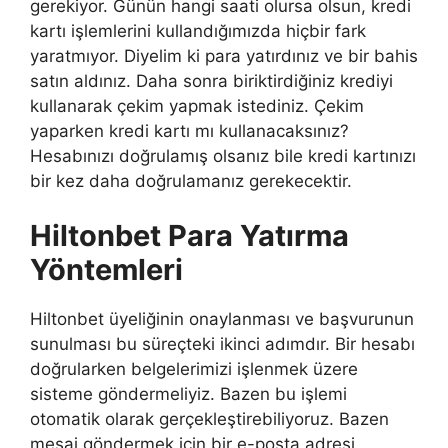
gerekiyor. Günün hangi saati olursa olsun, kredi
kartı işlemlerini kullandığımızda hiçbir fark
yaratmıyor. Diyelim ki para yatırdınız ve bir bahis
satın aldınız. Daha sonra biriktirdiğiniz krediyi
kullanarak çekim yapmak istediniz. Çekim
yaparken kredi kartı mı kullanacaksınız?
Hesabınızı doğrulamış olsanız bile kredi kartınızı
bir kez daha doğrulamanız gerekecektir.
Hiltonbet Para Yatırma
Yöntemleri
Hiltonbet üyeliğinin onaylanması ve başvurunun
sunulması bu süreçteki ikinci adımdır. Bir hesabı
doğrularken belgelerimizi işlenmek üzere
sisteme göndermeliyiz. Bazen bu işlemi
otomatik olarak gerçekleştirebiliyoruz. Bazen
mesaj göndermek için bir e-posta adresi