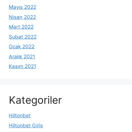
Mayıs 2022
Nisan 2022
Mart 2022
Şubat 2022
Ocak 2022
Aralık 2021
Kasım 2021
Kategoriler
Hiltonbet
Hiltonbet Giriş