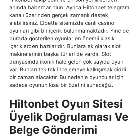
anında haberdar olun. Ayrıca Hiltonbet telegram
kanalı üzerinden gerçek zamanlı destek
alabilirsiniz. Elbette sitemizde canlı casino
oyunları gibi bir içerik bulunmamaktadır. Yine de
burada gösterilen oyunlar en önemli klasik
içeriklerden bazılarıdır. Bunlara ek olarak slot
makinelerinin başka türleri de vardır. Slot
dünyasında ikonik hale gelen çok sayıda oyun
var. Bunları tek tek incelemeye kalkışırsak ciddi
bir zaman alacaktır. Bu nedenle oyuncular için
sadece oyunun kısa bir özetini sunacağız.
Hiltonbet Oyun Sitesi
Üyelik Doğrulaması Ve
Belge Gönderimi