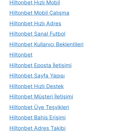
Hiltonbet Hızlı Mobil
Hiltonbet Mobil Çalışma
Hiltonbet Hızlı Adres
Hiltonbet Sanal Futbol
Hiltonbet Kullanıcı Beklentileri
Hiltonbet
Hiltonbet Eposta İletişimi
Hiltonbet Sayfa Yapısı
Hiltonbet Hızlı Destek
Hiltonbet Müşteri İletişimi
Hiltonbet Üye Teşvikleri
Hiltonbet Bahis Erişimi
Hiltonbet Adres Takibi