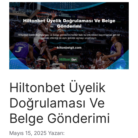
Hiltonbet Üyelik
Doğrulaması Ve
Belge Gönderimi
Mayıs 15, 2025
Yazarı: