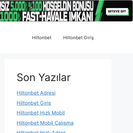
Hiltonbet
Hiltonbet Giriş
Son Yazılar
Hiltonbet Adresi
Hiltonbet Giriş
Hiltonbet Hızlı Mobil
Hiltonbet Mobil Çalışma
Hiltonbet Hızlı Adres