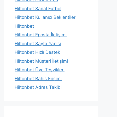
Hiltonbet Sanal Futbol
Hiltonbet Kullanıcı Beklentileri
Hiltonbet
Hiltonbet Eposta İletişimi
Hiltonbet Sayfa Yapısı
Hiltonbet Hızlı Destek
Hiltonbet Müşteri İletişimi
Hiltonbet Üye Teşvikleri
Hiltonbet Bahis Erişimi
Hiltonbet Adres Takibi