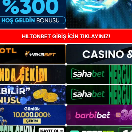
HILTONBET GİRİŞ İÇİN TIKLAYINIZ!