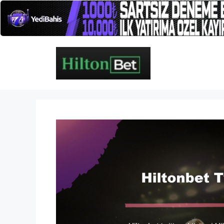
İçeriğe
atla