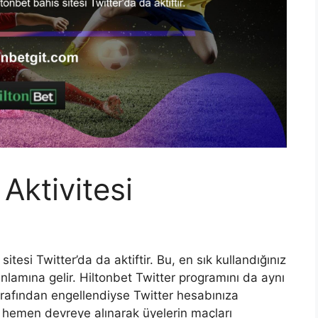
 Aktivitesi
sitesi Twitter’da da aktiftir. Bu, en sık kullandığınız
anlamına gelir. Hiltonbet Twitter programını da aynı
tarafından engellendiyse Twitter hesabınıza
 hemen devreye alınarak üyelerin maçları