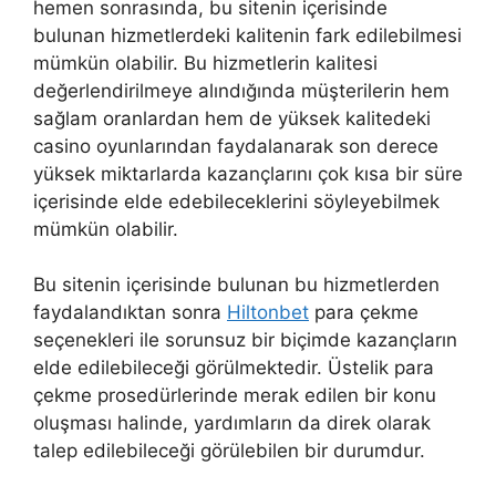
hemen sonrasında, bu sitenin içerisinde
bulunan hizmetlerdeki kalitenin fark edilebilmesi
mümkün olabilir. Bu hizmetlerin kalitesi
değerlendirilmeye alındığında müşterilerin hem
sağlam oranlardan hem de yüksek kalitedeki
casino oyunlarından faydalanarak son derece
yüksek miktarlarda kazançlarını çok kısa bir süre
içerisinde elde edebileceklerini söyleyebilmek
mümkün olabilir.
Bu sitenin içerisinde bulunan bu hizmetlerden
faydalandıktan sonra
Hiltonbet
para çekme
seçenekleri ile sorunsuz bir biçimde kazançların
elde edilebileceği görülmektedir. Üstelik para
çekme prosedürlerinde merak edilen bir konu
oluşması halinde, yardımların da direk olarak
talep edilebileceği görülebilen bir durumdur.