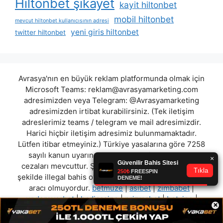
Hiltonbet şikayet
kayit hiltonbet
mobil hiltonbet
mevcut hiltonbet kullanıcısının adresi
yeni giris hiltonbet
twitter hiltonbet
Avrasya'nın en büyük reklam platformunda olmak için
Microsoft Teams:
reklam@avrasyamarketing.com
adresimizden veya Telegram: @Avrasyamarketing
adresimizden irtibat kurabilirsiniz. (Tek iletişim
adreslerimiz teams / telegram ve mail adresimizdir.
Harici hiçbir iletişim adresimiz bulunmamaktadır.
Lütfen itibar etmeyiniz.) Türkiye yasalarına göre 7258
sayılı kanun uyarınca yasa dışı bahis oynamanın
cezaları mevcuttur. Şu an bulunduğunuz site hiç bir
şekilde illegal bahis oyunları oynatmıyor ve oynamaya
aracı olmuyordur.
betmüze
|
asibet
|
zimbabet
|
underoverbet
|
hadicasino
|
prizmabet
|
betvino
|
×
betyapboz