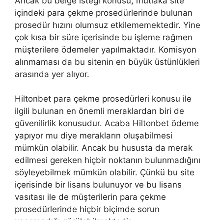
Ancak bu belge isteği konusu, mutlaka site
içindeki para çekme prosedürlerinde bulunan
prosedür hızını olumsuz etkilememektedir. Yine
çok kısa bir süre içerisinde bu işleme rağmen
müşterilere ödemeler yapılmaktadır. Komisyon
alınmaması da bu sitenin en büyük üstünlükleri
arasında yer alıyor.
Hiltonbet para çekme prosedürleri konusu ile
ilgili bulunan en önemli meraklardan biri de
güvenilirlik konusudur. Acaba Hiltonbet ödeme
yapıyor mu diye merakların oluşabilmesi
mümkün olabilir. Ancak bu hususta da merak
edilmesi gereken hiçbir noktanın bulunmadığını
söyleyebilmek mümkün olabilir. Çünkü bu site
içerisinde bir lisans bulunuyor ve bu lisans
vasıtası ile de müşterilerin para çekme
prosedürlerinde hiçbir biçimde sorun