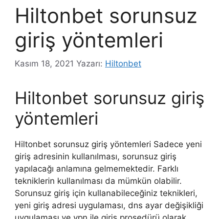
Hiltonbet sorunsuz
giriş yöntemleri
Kasım 18, 2021
Yazarı:
Hiltonbet
Hiltonbet sorunsuz giriş
yöntemleri
Hiltonbet sorunsuz giriş yöntemleri Sadece yeni
giriş adresinin kullanılması, sorunsuz giriş
yapılacağı anlamına gelmemektedir. Farklı
tekniklerin kullanılması da mümkün olabilir.
Sorunsuz giriş için kullanabileceğiniz teknikleri,
yeni giriş adresi uygulaması, dns ayar değişikliği
uygulaması ve vpn ile giriş prosedürü olarak