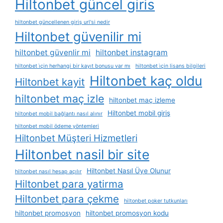
Hiltonbet güncel giris
hiltonbet güncellenen giriş url'si nedir
Hiltonbet güvenilir mi
hiltonbet güvenlir mi
hiltonbet instagram
hiltonbet i̇çin herhangi bir kayıt bonusu var mı
hiltonbet i̇çin lisans bilgileri
Hiltonbet kaç oldu
Hiltonbet kayit
hiltonbet maç izle
hiltonbet maç izleme
Hiltonbet mobil giriş
hiltonbet mobil bağlantı nasıl alınır
hiltonbet mobil ödeme yöntemleri
Hiltonbet Müşteri Hizmetleri
Hiltonbet nasil bir site
Hiltonbet Nasıl Üye Olunur
hiltonbet nasıl hesap açılır
Hiltonbet para yatirma
Hiltonbet para çekme
hiltonbet poker tutkunları
hiltonbet promosyon
hiltonbet promosyon kodu