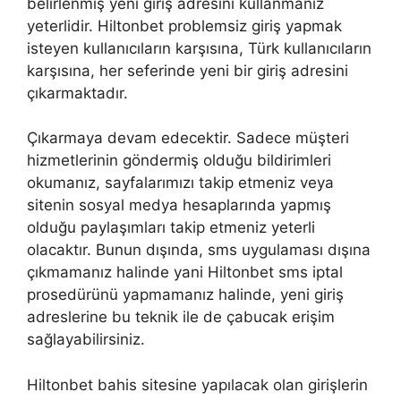
belirlenmiş yeni giriş adresini kullanmanız
yeterlidir. Hiltonbet problemsiz giriş yapmak
isteyen kullanıcıların karşısına, Türk kullanıcıların
karşısına, her seferinde yeni bir giriş adresini
çıkarmaktadır.
Çıkarmaya devam edecektir. Sadece müşteri
hizmetlerinin göndermiş olduğu bildirimleri
okumanız, sayfalarımızı takip etmeniz veya
sitenin sosyal medya hesaplarında yapmış
olduğu paylaşımları takip etmeniz yeterli
olacaktır. Bunun dışında, sms uygulaması dışına
çıkmamanız halinde yani Hiltonbet sms iptal
prosedürünü yapmamanız halinde, yeni giriş
adreslerine bu teknik ile de çabucak erişim
sağlayabilirsiniz.
Hiltonbet bahis sitesine yapılacak olan girişlerin