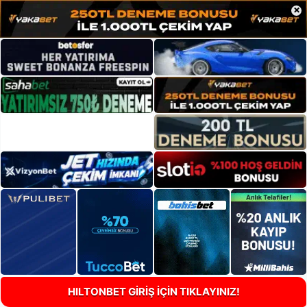
×
HILTONBET GİRİŞ İÇİN TIKLAYINIZ!