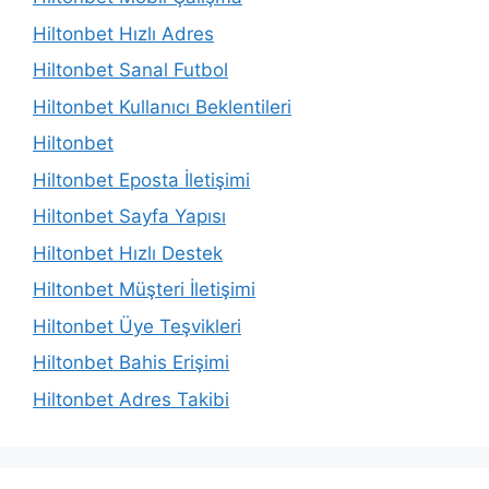
Hiltonbet Hızlı Adres
Hiltonbet Sanal Futbol
Hiltonbet Kullanıcı Beklentileri
Hiltonbet
Hiltonbet Eposta İletişimi
Hiltonbet Sayfa Yapısı
Hiltonbet Hızlı Destek
Hiltonbet Müşteri İletişimi
Hiltonbet Üye Teşvikleri
Hiltonbet Bahis Erişimi
Hiltonbet Adres Takibi