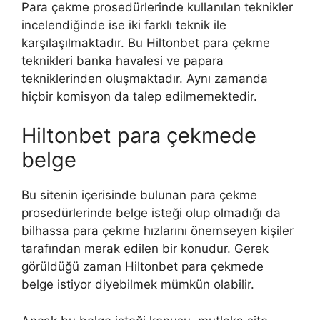
Para çekme prosedürlerinde kullanılan teknikler
incelendiğinde ise iki farklı teknik ile
karşılaşılmaktadır. Bu Hiltonbet para çekme
teknikleri banka havalesi ve papara
tekniklerinden oluşmaktadır. Aynı zamanda
hiçbir komisyon da talep edilmemektedir.
Hiltonbet para çekmede
belge
Bu sitenin içerisinde bulunan para çekme
prosedürlerinde belge isteği olup olmadığı da
bilhassa para çekme hızlarını önemseyen kişiler
tarafından merak edilen bir konudur. Gerek
görüldüğü zaman Hiltonbet para çekmede
belge istiyor diyebilmek mümkün olabilir.