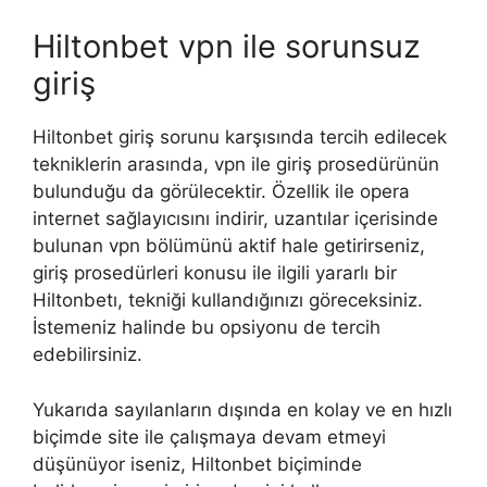
Hiltonbet vpn ile sorunsuz
giriş
Hiltonbet giriş sorunu karşısında tercih edilecek
tekniklerin arasında, vpn ile giriş prosedürünün
bulunduğu da görülecektir. Özellik ile opera
internet sağlayıcısını indirir, uzantılar içerisinde
bulunan vpn bölümünü aktif hale getirirseniz,
giriş prosedürleri konusu ile ilgili yararlı bir
Hiltonbetı, tekniği kullandığınızı göreceksiniz.
İstemeniz halinde bu opsiyonu de tercih
edebilirsiniz.
Yukarıda sayılanların dışında en kolay ve en hızlı
biçimde site ile çalışmaya devam etmeyi
düşünüyor iseniz, Hiltonbet biçiminde