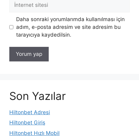
İnternet
sitesi
Daha sonraki yorumlarımda kullanılması için
adım, e-posta adresim ve site adresim bu
tarayıcıya kaydedilsin.
Son Yazılar
Hiltonbet Adresi
Hiltonbet Giriş
Hiltonbet Hızlı Mobil