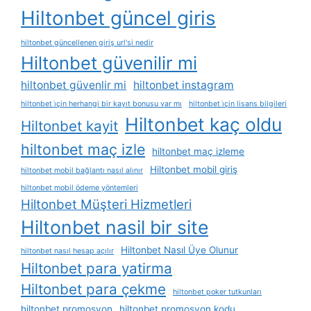
Hiltonbet güncel giris
hiltonbet güncellenen giriş url'si nedir
Hiltonbet güvenilir mi
hiltonbet güvenlir mi
hiltonbet instagram
hiltonbet i̇çin herhangi bir kayıt bonusu var mı
hiltonbet i̇çin lisans bilgileri
Hiltonbet kaç oldu
Hiltonbet kayit
hiltonbet maç izle
hiltonbet maç izleme
Hiltonbet mobil giriş
hiltonbet mobil bağlantı nasıl alınır
hiltonbet mobil ödeme yöntemleri
Hiltonbet Müşteri Hizmetleri
Hiltonbet nasil bir site
Hiltonbet Nasıl Üye Olunur
hiltonbet nasıl hesap açılır
Hiltonbet para yatirma
Hiltonbet para çekme
hiltonbet poker tutkunları
hiltonbet promosyon
hiltonbet promosyon kodu