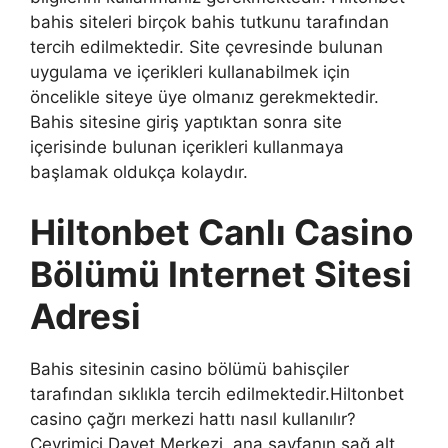
bahis siteleri birçok bahis tutkunu tarafından
tercih edilmektedir. Site çevresinde bulunan
uygulama ve içerikleri kullanabilmek için
öncelikle siteye üye olmanız gerekmektedir.
Bahis sitesine giriş yaptıktan sonra site
içerisinde bulunan içerikleri kullanmaya
başlamak oldukça kolaydır.
Hiltonbet Canlı Casino
Bölümü Internet Sitesi
Adresi
Bahis sitesinin casino bölümü bahisçiler
tarafından sıklıkla tercih edilmektedir.Hiltonbet
casino çağrı merkezi hattı nasıl kullanılır?
Çevrimiçi Davet Merkezi, ana sayfanın sağ alt