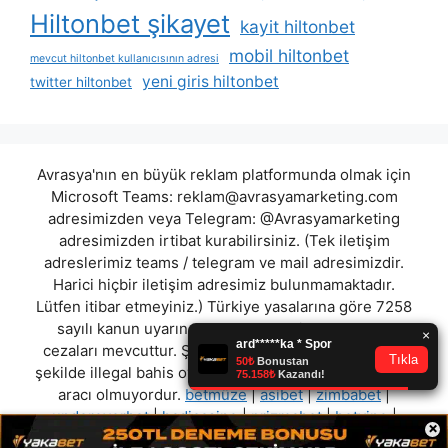
Hiltonbet şikayet
kayit hiltonbet
mobil hiltonbet
mevcut hiltonbet kullanıcısının adresi
yeni giris hiltonbet
twitter hiltonbet
Avrasya'nın en büyük reklam platformunda olmak için
Microsoft Teams:
reklam@avrasyamarketing.com
adresimizden veya Telegram: @Avrasyamarketing
adresimizden irtibat kurabilirsiniz. (Tek iletişim
adreslerimiz teams / telegram ve mail adresimizdir.
Harici hiçbir iletişim adresimiz bulunmamaktadır.
Lütfen itibar etmeyiniz.) Türkiye yasalarına göre 7258
sayılı kanun uyarınca yasa dışı bahis oynamanın
cezaları mevcuttur. Şu an bulunduğunuz site hiç bir
şekilde illegal bahis oyunları oynatmıyor ve oynamaya
aracı olmuyordur.
betmüze
|
asibet
|
zimbabet
|
underoverbet
|
hadicasino
|
prizmabet
|
betvino
|
×
betyapboz