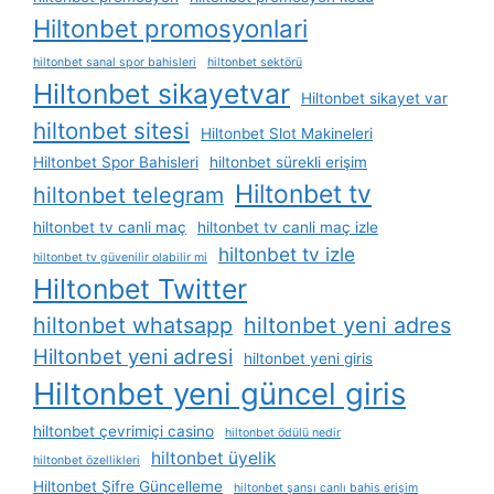
Hiltonbet promosyonlari
hiltonbet sanal spor bahisleri
hiltonbet sektörü
Hiltonbet sikayetvar
Hiltonbet sikayet var
hiltonbet sitesi
Hiltonbet Slot Makineleri
Hiltonbet Spor Bahisleri
hiltonbet sürekli erişim
Hiltonbet tv
hiltonbet telegram
hiltonbet tv canli maç
hiltonbet tv canli maç izle
hiltonbet tv izle
hiltonbet tv güvenilir olabilir mi
Hiltonbet Twitter
hiltonbet whatsapp
hiltonbet yeni adres
Hiltonbet yeni adresi
hiltonbet yeni giris
Hiltonbet yeni güncel giris
hiltonbet çevrimiçi casino
hiltonbet ödülü nedir
hiltonbet üyelik
hiltonbet özellikleri
Hiltonbet Şifre Güncelleme
hiltonbet şansı canlı bahis erişim