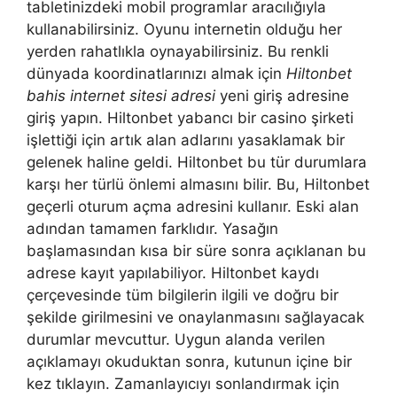
tabletinizdeki mobil programlar aracılığıyla
kullanabilirsiniz. Oyunu internetin olduğu her
yerden rahatlıkla oynayabilirsiniz. Bu renkli
dünyada koordinatlarınızı almak için
Hiltonbet
bahis internet sitesi adresi
yeni giriş adresine
giriş yapın. Hiltonbet yabancı bir casino şirketi
işlettiği için artık alan adlarını yasaklamak bir
gelenek haline geldi. Hiltonbet bu tür durumlara
karşı her türlü önlemi almasını bilir. Bu, Hiltonbet
geçerli oturum açma adresini kullanır. Eski alan
adından tamamen farklıdır. Yasağın
başlamasından kısa bir süre sonra açıklanan bu
adrese kayıt yapılabiliyor. Hiltonbet kaydı
çerçevesinde tüm bilgilerin ilgili ve doğru bir
şekilde girilmesini ve onaylanmasını sağlayacak
durumlar mevcuttur. Uygun alanda verilen
açıklamayı okuduktan sonra, kutunun içine bir
kez tıklayın. Zamanlayıcıyı sonlandırmak için