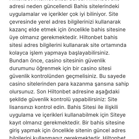
adresi neden güncellendi Bahis sitelerindeki
uygulamalar ve içerikler çok iyi biliniyor. Site
çevresinde yerel adres bilgilerinizi kullanarak
kazanç elde etmek için öncelikle bahis sitesine
üye olmanız gerekmektedir. Hiltonbet bahis
sitesi adres bilgilerini kullanarak site ortamında
kolayca işlem yapmaya başlayabilirsiniz.
Bundan önce, casino sitesinin güvenlik
durumunu öğrenmek için bir casino sitesi
güvenlik kontrolünden geçmelisiniz. Bu sayede
casino sitelerinden para kazanma şansına sahip
olursunuz. Son Hiltonbet adresine aşağıdaki
şekilde güvenlik kontrolü yapabilirsiniz: Site
lisansınızı kontrol edin. Bahis Sitesi ile ilişkili
uygulama ve içerikleri kullanabilmek için Siteye
kayıt olmanız gerekmektedir. Bir bahis sitesine
giriş yapmak için öncelikle sitenin güncel adres
bilgilerini kullanmanız gerekmektedir. Hiltonbet