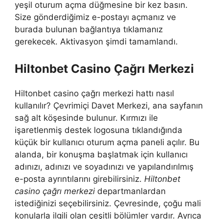
yeşil oturum açma düğmesine bir kez basın.
Size gönderdiğimiz e-postayı açmanız ve
burada bulunan bağlantıya tıklamanız
gerekecek. Aktivasyon şimdi tamamlandı.
Hiltonbet Casino Çağrı Merkezi
Hiltonbet casino çağrı merkezi hattı nasıl
kullanılır? Çevrimiçi Davet Merkezi, ana sayfanın
sağ alt köşesinde bulunur. Kırmızı ile
işaretlenmiş destek logosuna tıklandığında
küçük bir kullanıcı oturum açma paneli açılır. Bu
alanda, bir konuşma başlatmak için kullanıcı
adınızı, adınızı ve soyadınızı ve yapılandırılmış
e-posta ayrıntılarını girebilirsiniz.
Hiltonbet
casino çağrı merkezi
departmanlardan
istediğinizi seçebilirsiniz. Çevresinde, çoğu mali
konularla ilgili olan çeşitli bölümler vardır. Ayrıca