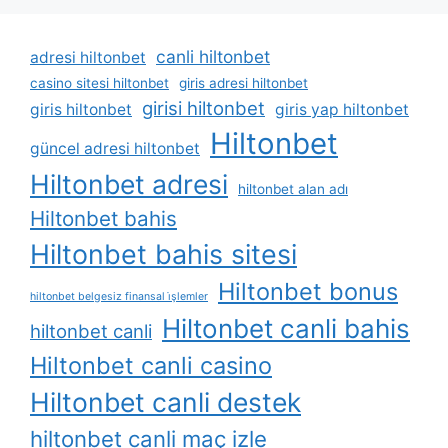
canli hiltonbet
adresi hiltonbet
casino sitesi hiltonbet
giris adresi hiltonbet
girisi hiltonbet
giris hiltonbet
giris yap hiltonbet
Hiltonbet
güncel adresi hiltonbet
Hiltonbet adresi
hiltonbet alan adı
Hiltonbet bahis
Hiltonbet bahis sitesi
Hiltonbet bonus
hiltonbet belgesiz finansal i̇şlemler
Hiltonbet canli bahis
hiltonbet canli
Hiltonbet canli casino
Hiltonbet canli destek
hiltonbet canli maç izle