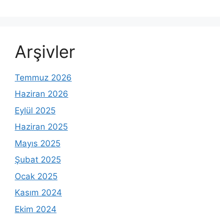
Arşivler
Temmuz 2026
Haziran 2026
Eylül 2025
Haziran 2025
Mayıs 2025
Şubat 2025
Ocak 2025
Kasım 2024
Ekim 2024