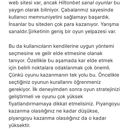
web sitesi var, ancak
Hiltonbet sanal oyunlar
bu
yaygın olarak biliniyor. Çabalarımız sayesinde
kullanıcı memnuniyetini sağlamayı başardık.
İnsanlar bu siteden çok para kazanıyor. Yarışma
sanaldır.Şirketinin geniş bir oyun yelpazesi var.
Bu da kullanıcıların kendilerine uygun yöntemi
seçmesine ve gelir elde etmesine olanak
tanıyor. Özellikle bu aşamada kar elde etmek
için belirli noktalara odaklanmak çok önemli.
Çünkü oyunu kazanmanın tek yolu bu. Öncelikle
seçtiğiniz oyunun kurallarını öğrenmeniz
gerekiyor. İlk deneyimden sonra oyun stratejinizi
geliştirmeli ve oyunu çok yüksek
fiyatlandırmamaya dikkat etmelisiniz. Piyangoyu
kazanma olasılığınız ne kadar düşükse,
piyangoyu kazanma olasılığınız da o kadar
yüksektir.