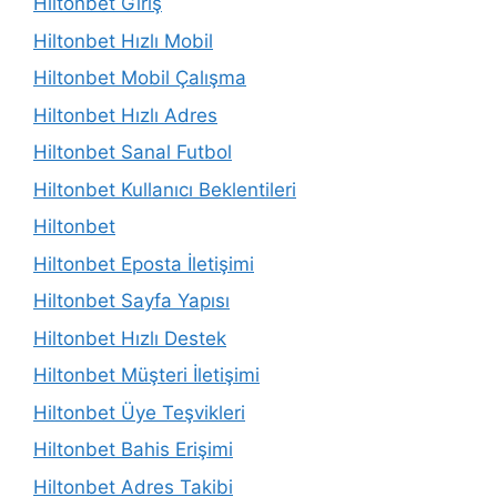
Hiltonbet Giriş
Hiltonbet Hızlı Mobil
Hiltonbet Mobil Çalışma
Hiltonbet Hızlı Adres
Hiltonbet Sanal Futbol
Hiltonbet Kullanıcı Beklentileri
Hiltonbet
Hiltonbet Eposta İletişimi
Hiltonbet Sayfa Yapısı
Hiltonbet Hızlı Destek
Hiltonbet Müşteri İletişimi
Hiltonbet Üye Teşvikleri
Hiltonbet Bahis Erişimi
Hiltonbet Adres Takibi