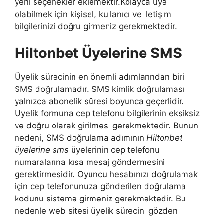
yeni seçenekler eklemektir.Kolayca üye
olabilmek için kişisel, kullanıcı ve iletişim
bilgilerinizi doğru girmeniz gerekmektedir.
Hiltonbet Üyelerine SMS
Üyelik sürecinin en önemli adımlarından biri
SMS doğrulamadır. SMS kimlik doğrulaması
yalnızca abonelik süresi boyunca geçerlidir.
Üyelik formuna cep telefonu bilgilerinin eksiksiz
ve doğru olarak girilmesi gerekmektedir. Bunun
nedeni, SMS doğrulama adımının
Hiltonbet
üyelerine sms
üyelerinin cep telefonu
numaralarına kısa mesaj göndermesini
gerektirmesidir. Oyuncu hesabınızı doğrulamak
için cep telefonunuza gönderilen doğrulama
kodunu sisteme girmeniz gerekmektedir. Bu
nedenle web sitesi üyelik sürecini gözden