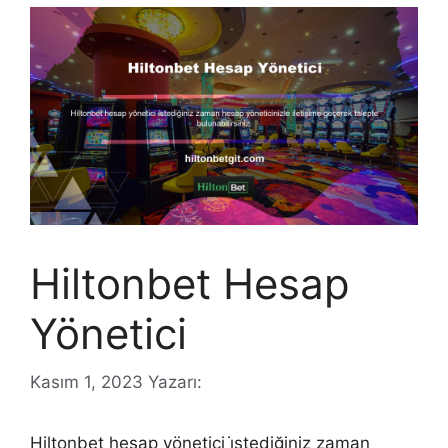
Hiltonbet Hesap
Yönetici
Kasım 1, 2023
Yazarı:
Hiltonbet hesap yönetici i̇stediğiniz zaman