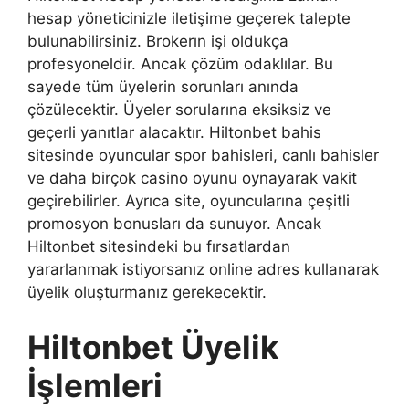
hesap yöneticinizle iletişime geçerek talepte
bulunabilirsiniz. Brokerın işi oldukça
profesyoneldir. Ancak çözüm odaklılar. Bu
sayede tüm üyelerin sorunları anında
çözülecektir. Üyeler sorularına eksiksiz ve
geçerli yanıtlar alacaktır. Hiltonbet bahis
sitesinde oyuncular spor bahisleri, canlı bahisler
ve daha birçok casino oyunu oynayarak vakit
geçirebilirler. Ayrıca site, oyuncularına çeşitli
promosyon bonusları da sunuyor. Ancak
Hiltonbet sitesindeki bu fırsatlardan
yararlanmak istiyorsanız online adres kullanarak
üyelik oluşturmanız gerekecektir.
Hiltonbet Üyelik
İşlemleri