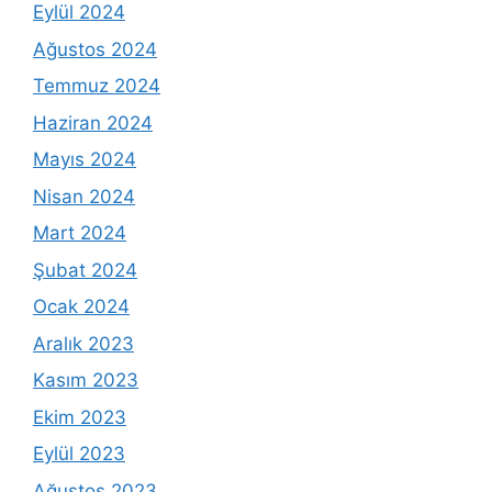
Eylül 2024
Ağustos 2024
Temmuz 2024
Haziran 2024
Mayıs 2024
Nisan 2024
Mart 2024
Şubat 2024
Ocak 2024
Aralık 2023
Kasım 2023
Ekim 2023
Eylül 2023
Ağustos 2023