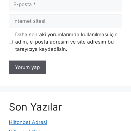
E-
posta
İnternet
sitesi
Daha sonraki yorumlarımda kullanılması için
adım, e-posta adresim ve site adresim bu
tarayıcıya kaydedilsin.
Son Yazılar
Hiltonbet Adresi