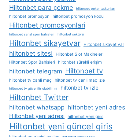
Hiltonbet para çekme
hiltonbet poker tutkunları
hiltonbet promosyon
hiltonbet promosyon kodu
Hiltonbet promosyonlari
hiltonbet sanal spor bahisleri
hiltonbet sektörü
Hiltonbet sikayetvar
Hiltonbet sikayet var
hiltonbet sitesi
Hiltonbet Slot Makineleri
Hiltonbet Spor Bahisleri
hiltonbet sürekli erişim
Hiltonbet tv
hiltonbet telegram
hiltonbet tv canli maç
hiltonbet tv canli maç izle
hiltonbet tv izle
hiltonbet tv güvenilir olabilir mi
Hiltonbet Twitter
hiltonbet whatsapp
hiltonbet yeni adres
Hiltonbet yeni adresi
hiltonbet yeni giris
Hiltonbet yeni güncel giris
hiltonbet çevrimiçi casino