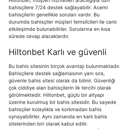
Hiltonbet, müşteri hizmetleri aracılığıyla tüm
bahisçilere 7/24 destek sağlayabilir. Acemi
bahisçilerin genellikle soruları vardır. Bu
durumda bahisçiler müşteri temsilcileri ile canlı
etkileşimde bulunabilirler. Sorularına en kısa
sürede cevap alacaklardır.
Hiltonbet Karlı ve güvenli
Bu bahis sitesinin birçok avantajı bulunmaktadır.
Bahisçilere destek sağlamasının yanı sıra,
güvenle bahis sitesi olarak da bilinir. Güvenliği
çok ciddiye alan bahisçilerin ilk tercihi olarak
görülmektedir. Hiltonbet, güçlü bir altyapı
üzerine kurulmuş bir bahis sitesidir. Bu sayede
bahisçiler kolaylıkla ve korkmadan bahis
oynayabilirler. Aynı zamanda en karlı bahis
sitelerinden biri olarak kabul edilir.