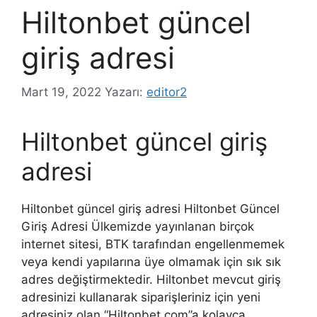
Hiltonbet güncel
giriş adresi
Mart 19, 2022
Yazarı:
editor2
Hiltonbet güncel giriş
adresi
Hiltonbet güncel giriş adresi Hiltonbet Güncel
Giriş Adresi Ülkemizde yayınlanan birçok
internet sitesi, BTK tarafından engellenmemek
veya kendi yapılarına üye olmamak için sık sık
adres değiştirmektedir. Hiltonbet mevcut giriş
adresinizi kullanarak siparişleriniz için yeni
adresiniz olan “Hiltonbet.com”a kolayca