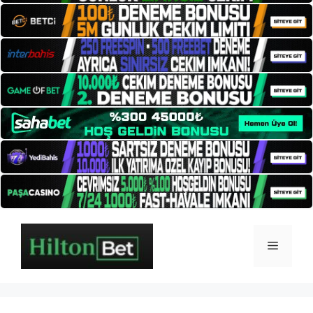
İçeriğe
atla
Menü