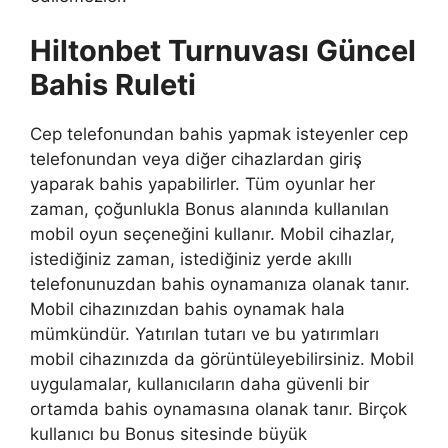
Hiltonbet Turnuvası Güncel
Bahis Ruleti
Cep telefonundan bahis yapmak isteyenler cep
telefonundan veya diğer cihazlardan giriş
yaparak bahis yapabilirler. Tüm oyunlar her
zaman, çoğunlukla Bonus alanında kullanılan
mobil oyun seçeneğini kullanır. Mobil cihazlar,
istediğiniz zaman, istediğiniz yerde akıllı
telefonunuzdan bahis oynamanıza olanak tanır.
Mobil cihazınızdan bahis oynamak hala
mümkündür. Yatırılan tutarı ve bu yatırımları
mobil cihazınızda da görüntüleyebilirsiniz. Mobil
uygulamalar, kullanıcıların daha güvenli bir
ortamda bahis oynamasına olanak tanır. Birçok
kullanıcı bu Bonus sitesinde büyük