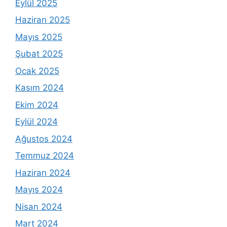
Eylül 2025
Haziran 2025
Mayıs 2025
Şubat 2025
Ocak 2025
Kasım 2024
Ekim 2024
Eylül 2024
Ağustos 2024
Temmuz 2024
Haziran 2024
Mayıs 2024
Nisan 2024
Mart 2024