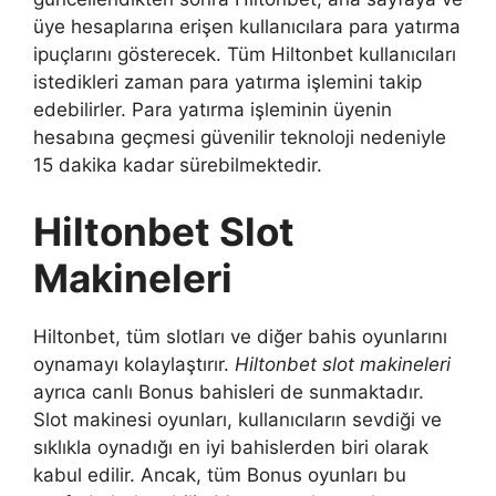
üye hesaplarına erişen kullanıcılara para yatırma
ipuçlarını gösterecek. Tüm Hiltonbet kullanıcıları
istedikleri zaman para yatırma işlemini takip
edebilirler. Para yatırma işleminin üyenin
hesabına geçmesi güvenilir teknoloji nedeniyle
15 dakika kadar sürebilmektedir.
Hiltonbet Slot
Makineleri
Hiltonbet, tüm slotları ve diğer bahis oyunlarını
oynamayı kolaylaştırır.
Hiltonbet slot makineleri
ayrıca canlı Bonus bahisleri de sunmaktadır.
Slot makinesi oyunları, kullanıcıların sevdiği ve
sıklıkla oynadığı en iyi bahislerden biri olarak
kabul edilir. Ancak, tüm Bonus oyunları bu