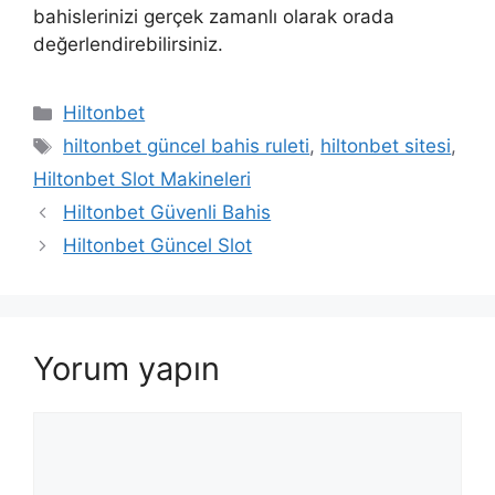
bahislerinizi gerçek zamanlı olarak orada
değerlendirebilirsiniz.
Kategoriler
Hiltonbet
Etiketler
hiltonbet güncel bahis ruleti
,
hiltonbet sitesi
,
Hiltonbet Slot Makineleri
Hiltonbet Güvenli Bahis
Hiltonbet Güncel Slot
Yorum yapın
Yorum