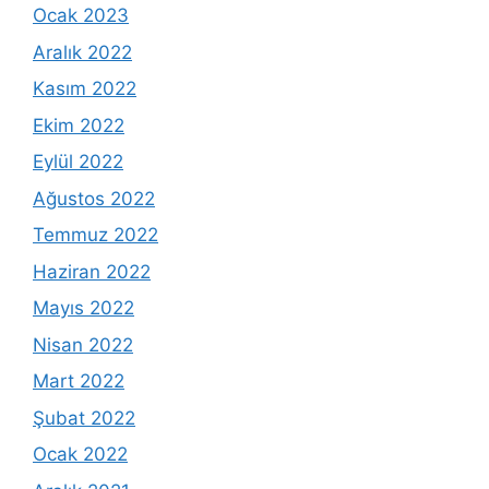
Ocak 2023
Aralık 2022
Kasım 2022
Ekim 2022
Eylül 2022
Ağustos 2022
Temmuz 2022
Haziran 2022
Mayıs 2022
Nisan 2022
Mart 2022
Şubat 2022
Ocak 2022