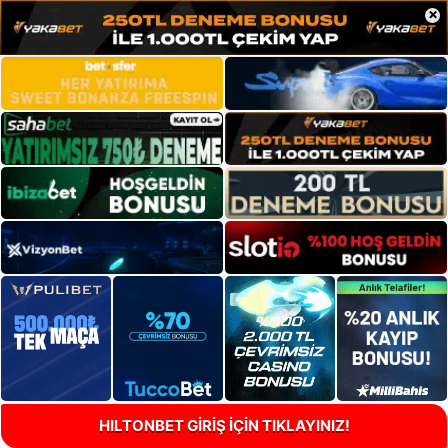
×
HILTONBET GİRİŞ İÇİN TIKLAYINIZ!