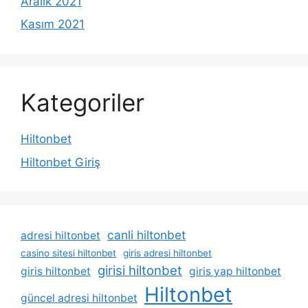
Aralık 2021
Kasım 2021
Kategoriler
Hiltonbet
Hiltonbet Giriş
canli hiltonbet
adresi hiltonbet
casino sitesi hiltonbet
giris adresi hiltonbet
girisi hiltonbet
giris hiltonbet
giris yap hiltonbet
Hiltonbet
güncel adresi hiltonbet