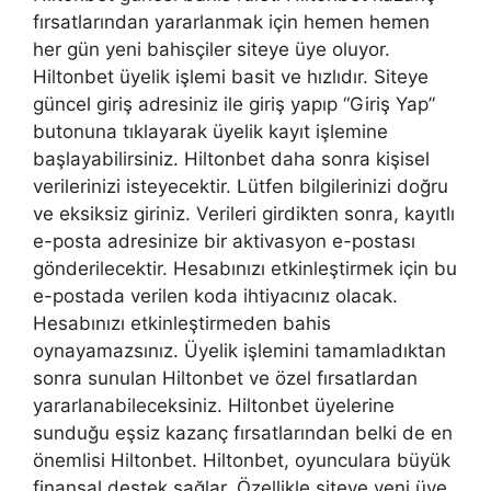
fırsatlarından yararlanmak için hemen hemen
her gün yeni bahisçiler siteye üye oluyor.
Hiltonbet üyelik işlemi basit ve hızlıdır. Siteye
güncel giriş adresiniz ile giriş yapıp “Giriş Yap”
butonuna tıklayarak üyelik kayıt işlemine
başlayabilirsiniz. Hiltonbet daha sonra kişisel
verilerinizi isteyecektir. Lütfen bilgilerinizi doğru
ve eksiksiz giriniz. Verileri girdikten sonra, kayıtlı
e-posta adresinize bir aktivasyon e-postası
gönderilecektir. Hesabınızı etkinleştirmek için bu
e-postada verilen koda ihtiyacınız olacak.
Hesabınızı etkinleştirmeden bahis
oynayamazsınız. Üyelik işlemini tamamladıktan
sonra sunulan Hiltonbet ve özel fırsatlardan
yararlanabileceksiniz. Hiltonbet üyelerine
sunduğu eşsiz kazanç fırsatlarından belki de en
önemlisi Hiltonbet. Hiltonbet, oyunculara büyük
finansal destek sağlar. Özellikle siteye yeni üye