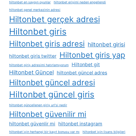
hiltonbet en saygın oyunlar
hiltonbet erişimi neden engellendi
hiltonbet genel merkezinin adresi
Hiltonbet gerçek adresi
Hiltonbet giris
Hiltonbet giris adresi
hiltonbet girisi
Hiltonbet giris yap
hiltonbet giris twitter
Hiltonbet git
hiltonbet giriş adresimi hatırlamıyorum
Hiltonbet Güncel
hiltonbet güncel adres
Hiltonbet güncel adresi
Hiltonbet güncel giris
hiltonbet güncellenen giriş url'si nedir
Hiltonbet güvenilir mi
hiltonbet güvenlir mi
hiltonbet instagram
hiltonbet i̇çin herhangi bir kayıt bonusu var mı
hiltonbet i̇çin lisans bilgileri