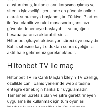
oluşturulmuş, kullanıcıların karşısına çıkmış ve
sitenin işlevselliği içerisinde en güvenle online
olarak sunulmaya başlanmıştır. Türkiye IP adresi
ile üye olabilir ve rulet masasında şansınızı
güvenle denemeye başlayabilir ve açtığınız
hesaba paranızı aktarabilirsiniz.
Hiltonbet şikayet aktivasyon süreci üye onayıdır.
Bahis sitesine kayıt olduktan sonra üyeliğinizi
aktif hale getirmeniz gerekmektedir.
Hiltonbet TV ile maç
Hiltonbet TV ile Canlı Maçları İzleyin TV özelliği,
özellikle canlı bahis yerlerinde web sitesine
entegre etmek için harika bir uygulamadır.
Tamamen ücretsiz olan ve şifre gerektirmeyen
uygulama ile kullanmak için tüm oyunları