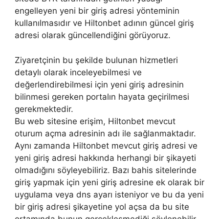
engelleyen yeni bir giriş adresi yönteminin
kullanılmasıdır ve Hiltonbet adının güncel giriş
adresi olarak güncellendiğini görüyoruz.
Ziyaretçinin bu şekilde bulunan hizmetleri
detaylı olarak inceleyebilmesi ve
değerlendirebilmesi için yeni giriş adresinin
bilinmesi gereken portalın hayata geçirilmesi
gerekmektedir.
Bu web sitesine erişim, Hiltonbet mevcut
oturum açma adresinin adı ile sağlanmaktadır.
Aynı zamanda Hiltonbet mevcut giriş adresi ve
yeni giriş adresi hakkında herhangi bir şikayeti
olmadığını söyleyebiliriz. Bazı bahis sitelerinde
giriş yapmak için yeni giriş adresine ek olarak bir
uygulama veya dns ayarı isteniyor ve bu da yeni
bir giriş adresi şikayetine yol açsa da bu site
ortamında bunun gerçekleşmediği söylenebilir.