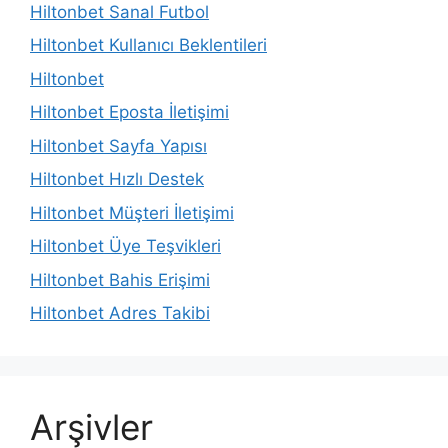
Hiltonbet Sanal Futbol
Hiltonbet Kullanıcı Beklentileri
Hiltonbet
Hiltonbet Eposta İletişimi
Hiltonbet Sayfa Yapısı
Hiltonbet Hızlı Destek
Hiltonbet Müşteri İletişimi
Hiltonbet Üye Teşvikleri
Hiltonbet Bahis Erişimi
Hiltonbet Adres Takibi
Arşivler