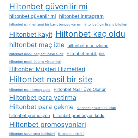
Hiltonbet güvenilir mi
hiltonbet güvenlir mi
hiltonbet instagram
hiltonbet i̇çin herhangi bir kayıt bonusu var mı
hiltonbet i̇çin lisans bilgileri
Hiltonbet kaç oldu
Hiltonbet kayit
hiltonbet maç izle
hiltonbet maç izleme
Hiltonbet mobil giriş
hiltonbet mobil bağlantı nasıl alınır
hiltonbet mobil ödeme yöntemleri
Hiltonbet Müşteri Hizmetleri
Hiltonbet nasil bir site
Hiltonbet Nasıl Üye Olunur
hiltonbet nasıl hesap açılır
Hiltonbet para yatirma
Hiltonbet para çekme
hiltonbet poker tutkunları
hiltonbet promosyon
hiltonbet promosyon kodu
Hiltonbet promosyonlari
hiltonbet sanal spor bahisleri
hiltonbet sektörü