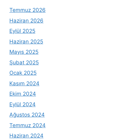
Temmuz 2026
Haziran 2026
Eylül 2025
Haziran 2025
Mayıs 2025
Şubat 2025
Ocak 2025
Kasım 2024
Ekim 2024
Eylül 2024
Ağustos 2024
Temmuz 2024
Haziran 2024