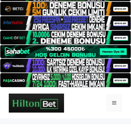
İçeriğe
atla
Menü