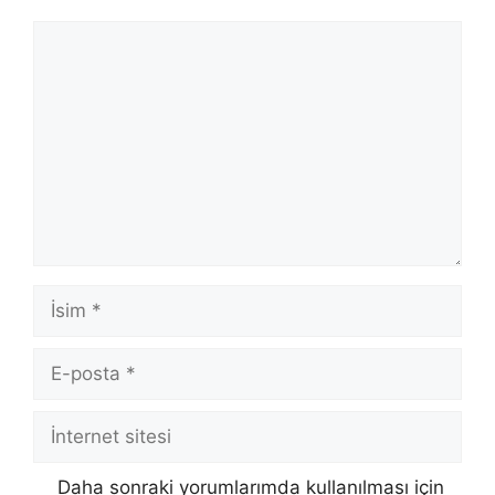
Yorum
İsim
E-
posta
İnternet
sitesi
Daha sonraki yorumlarımda kullanılması için