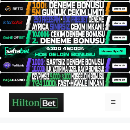
İçeriğe
atla
Menü