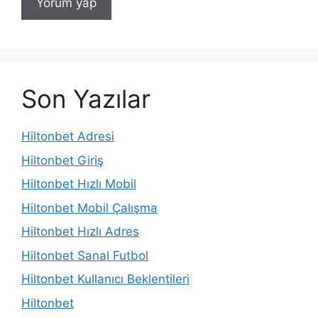
Son Yazılar
Hiltonbet Adresi
Hiltonbet Giriş
Hiltonbet Hızlı Mobil
Hiltonbet Mobil Çalışma
Hiltonbet Hızlı Adres
Hiltonbet Sanal Futbol
Hiltonbet Kullanıcı Beklentileri
Hiltonbet