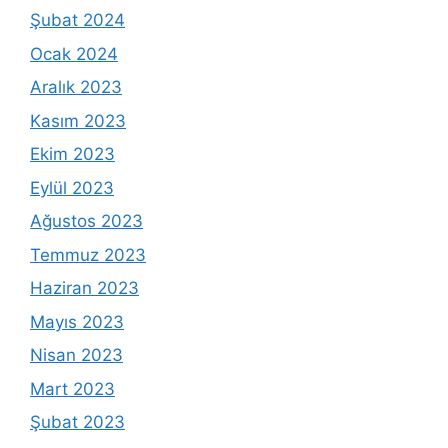
Şubat 2024
Ocak 2024
Aralık 2023
Kasım 2023
Ekim 2023
Eylül 2023
Ağustos 2023
Temmuz 2023
Haziran 2023
Mayıs 2023
Nisan 2023
Mart 2023
Şubat 2023