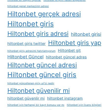
hiltonbet en saygın oyunlar
hiltonbet erişimi neden engellendi
hiltonbet genel merkezinin adresi
Hiltonbet gerçek adresi
Hiltonbet giris
Hiltonbet giris adresi
hiltonbet girisi
Hiltonbet giris yap
hiltonbet giris twitter
Hiltonbet git
hiltonbet giriş adresimi hatırlamıyorum
Hiltonbet Güncel
hiltonbet güncel adres
Hiltonbet güncel adresi
Hiltonbet güncel giris
hiltonbet güncellenen giriş url'si nedir
Hiltonbet güvenilir mi
hiltonbet güvenlir mi
hiltonbet instagram
hiltonbet i̇çin herhangi bir kayıt bonusu var mı
hiltonbet i̇çin lisans bilgileri