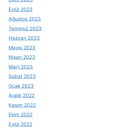
Eylül 2023
Ağustos 2023
Temmuz 2023
Haziran 2023
Mayıs 2023
Nisan 2023
Mart 2023
Şubat 2023
Ocak 2023
Aralık 2022
Kasım 2022
Ekim 2022
Eylül 2022