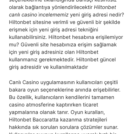
olarak bağlantıya yönlendirilecektir
Hiltonbet
canlı casino i̇ncelememiz
yeni giriş adresi nedir?
Hiltonbet sitesine verimli ve güvenli bir şekilde
erişmek için yeni giriş adresi tekniğini
kullanabilirsiniz. Hiltonbet hesabına erişilemiyor
mu? Güvenli site hesabınıza erişim sağlamak
için yeni giriş adresiniz olan Hiltonbet
kullanmanız gerekmektedir. Hiltonbet güncel
giriş adresidir ve kullanılmaktadır
Canlı Casino uygulamasının kullanıcıları çeşitli
bakara oyun seçeneklerine anında erişebilirler.
Bu özellik, kullanıcıların kendilerini tamamen
casino atmosferine kaptırırken ticaret
yapmalarına olanak tanır. Oyun kuralları,
Hiltonbet Baccaratta kazanma stratejileri
hakkında sık sorulan sorulara çözümler sunar.