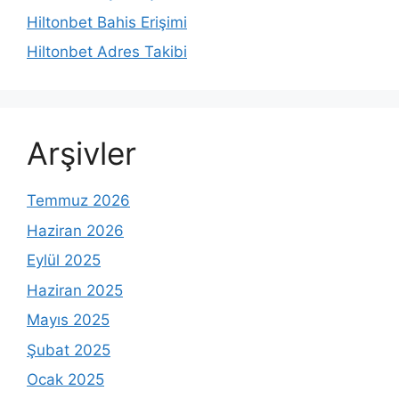
Hiltonbet Bahis Erişimi
Hiltonbet Adres Takibi
Arşivler
Temmuz 2026
Haziran 2026
Eylül 2025
Haziran 2025
Mayıs 2025
Şubat 2025
Ocak 2025