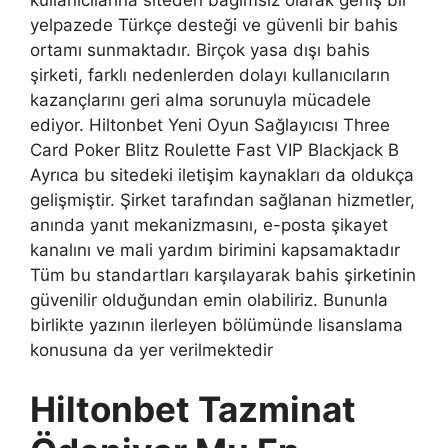
yelpazede Türkçe desteği ve güvenli bir bahis
ortamı sunmaktadır. Birçok yasa dışı bahis
şirketi, farklı nedenlerden dolayı kullanıcıların
kazançlarını geri alma sorunuyla mücadele
ediyor. Hiltonbet Yeni Oyun Sağlayıcısı Three
Card Poker Blitz Roulette Fast VIP Blackjack B
Ayrıca bu sitedeki iletişim kaynakları da oldukça
gelişmiştir. Şirket tarafından sağlanan hizmetler,
anında yanıt mekanizmasını, e-posta şikayet
kanalını ve mali yardım birimini kapsamaktadır
Tüm bu standartları karşılayarak bahis şirketinin
güvenilir olduğundan emin olabiliriz. Bununla
birlikte yazının ilerleyen bölümünde lisanslama
konusuna da yer verilmektedir
Hiltonbet Tazminat