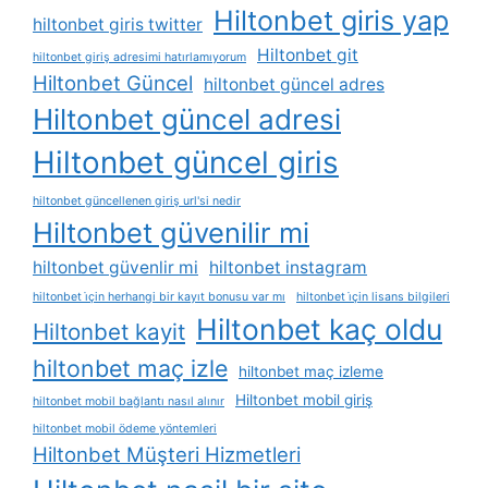
Hiltonbet giris yap
hiltonbet giris twitter
Hiltonbet git
hiltonbet giriş adresimi hatırlamıyorum
Hiltonbet Güncel
hiltonbet güncel adres
Hiltonbet güncel adresi
Hiltonbet güncel giris
hiltonbet güncellenen giriş url'si nedir
Hiltonbet güvenilir mi
hiltonbet güvenlir mi
hiltonbet instagram
hiltonbet i̇çin herhangi bir kayıt bonusu var mı
hiltonbet i̇çin lisans bilgileri
Hiltonbet kaç oldu
Hiltonbet kayit
hiltonbet maç izle
hiltonbet maç izleme
Hiltonbet mobil giriş
hiltonbet mobil bağlantı nasıl alınır
hiltonbet mobil ödeme yöntemleri
Hiltonbet Müşteri Hizmetleri