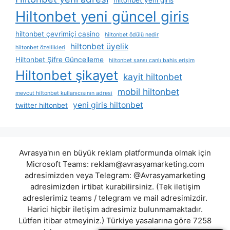
hiltonbet yeni giris
Hiltonbet yeni güncel giris
hiltonbet çevrimiçi casino
hiltonbet ödülü nedir
hiltonbet üyelik
hiltonbet özellikleri
Hiltonbet Şifre Güncelleme
hiltonbet şansı canlı bahis erişim
Hiltonbet şikayet
kayit hiltonbet
mobil hiltonbet
mevcut hiltonbet kullanıcısının adresi
yeni giris hiltonbet
twitter hiltonbet
Avrasya'nın en büyük reklam platformunda olmak için
Microsoft Teams:
reklam@avrasyamarketing.com
adresimizden veya Telegram: @Avrasyamarketing
adresimizden irtibat kurabilirsiniz. (Tek iletişim
adreslerimiz teams / telegram ve mail adresimizdir.
Harici hiçbir iletişim adresimiz bulunmamaktadır.
Lütfen itibar etmeyiniz.) Türkiye yasalarına göre 7258