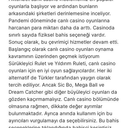
oyunlarla başlıyor ve ardından bunların
arkasındaki şirketleri derinlemesine inceliyor.
Pandemi döneminde canlı casino oyunlarına
harcanan para miktarı daha da arttı. Casinoda
sınırlı sayıda fiziksel bahis seçeneği vardır.
Sonuç olarak, bu çevrimiçi hizmetler devam etti.
Başlangıç ​​olarak canlı casino oyunları oynama
kavramının üzerinden geçmek istiyorum
Sürükleyici Rulet ve Yıldırım Ruleti, canlı casino
oyunları için en iyi oyun sağlayıcılardır. Her iki
alternatif de Türkler tarafından yaygın olarak
tercih ediliyor. Ancak Sic Bo, Mega Ball ve
Dream Catcher gibi diğer büyüleyici oyunları da
gözden kaçırmamalıyız. Canlı casino bölümünde
olmasına rağmen, dikkate değer ayrımlar
bulunmaktadır. Ayrıca anında kullanım için bu
ayırıcıları vurgulamayı da seçebilirsiniz. Bu bahis
seçeneklerine tıklandığında bahisçi kesintisiz