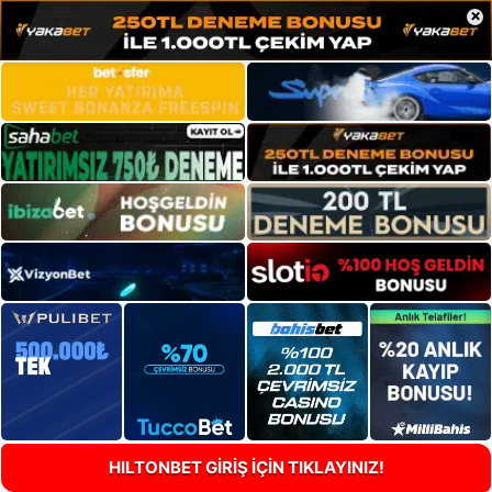
×
HILTONBET GİRİŞ İÇİN TIKLAYINIZ!