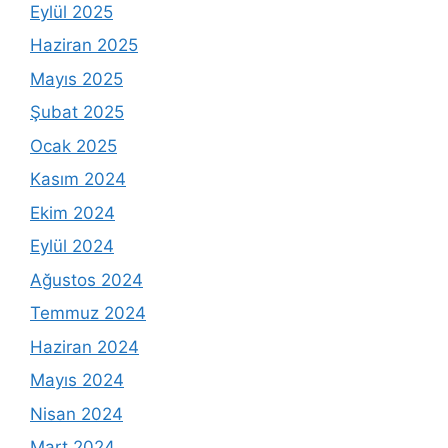
Eylül 2025
Haziran 2025
Mayıs 2025
Şubat 2025
Ocak 2025
Kasım 2024
Ekim 2024
Eylül 2024
Ağustos 2024
Temmuz 2024
Haziran 2024
Mayıs 2024
Nisan 2024
Mart 2024