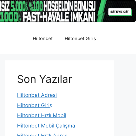
Hiltonbet
Hiltonbet Giriş
Son Yazılar
Hiltonbet Adresi
Hiltonbet Giriş
Hiltonbet Hızlı Mobil
Hiltonbet Mobil Çalışma
Hiltonbet Hızlı Adres