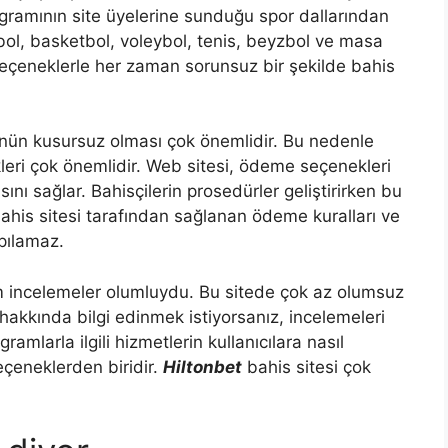
ogramının site üyelerine sunduğu spor dallarından
ol, ​​basketbol, ​​voleybol, tenis, beyzbol ve masa
seçeneklerle her zaman sorunsuz bir şekilde bahis
ünün kusursuz olması çok önemlidir. Bu nedenle
eri çok önemlidir. Web sitesi, ödeme seçenekleri
nı sağlar. Bahisçilerin prosedürler geliştirirken bu
 bahis sitesi tarafından sağlanan ödeme kuralları ve
pılamaz.
tüm incelemeler olumluydu. Bu sitede çok az olumsuz
akkında bilgi edinmek istiyorsanız, incelemeleri
amlarla ilgili hizmetlerin kullanıcılara nasıl
seçeneklerden biridir.
Hiltonbet
bahis sitesi çok