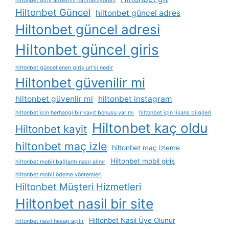
hiltonbet giriş adresimi hatırlamıyorum
Hiltonbet Güncel
hiltonbet güncel adres
Hiltonbet güncel adresi
Hiltonbet güncel giris
hiltonbet güncellenen giriş url'si nedir
Hiltonbet güvenilir mi
hiltonbet güvenlir mi
hiltonbet instagram
hiltonbet i̇çin herhangi bir kayıt bonusu var mı
hiltonbet i̇çin lisans bilgileri
Hiltonbet kaç oldu
Hiltonbet kayit
hiltonbet maç izle
hiltonbet maç izleme
Hiltonbet mobil giriş
hiltonbet mobil bağlantı nasıl alınır
hiltonbet mobil ödeme yöntemleri
Hiltonbet Müşteri Hizmetleri
Hiltonbet nasil bir site
Hiltonbet Nasıl Üye Olunur
hiltonbet nasıl hesap açılır