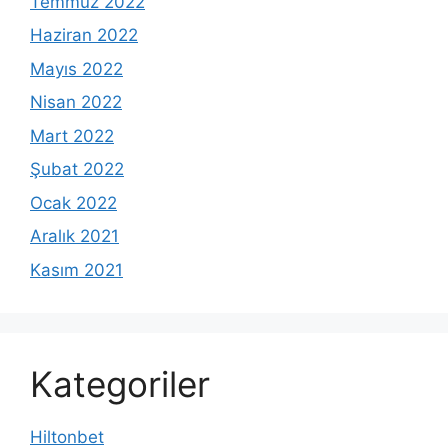
Temmuz 2022
Haziran 2022
Mayıs 2022
Nisan 2022
Mart 2022
Şubat 2022
Ocak 2022
Aralık 2021
Kasım 2021
Kategoriler
Hiltonbet