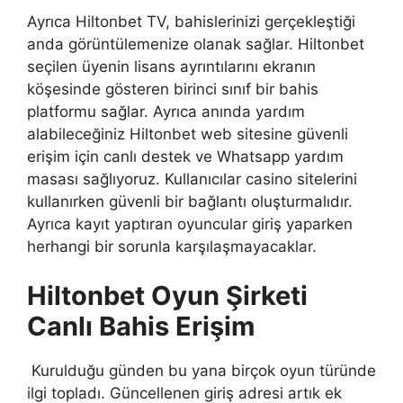
Ayrıca Hiltonbet TV, bahislerinizi gerçekleştiği
anda görüntülemenize olanak sağlar. Hiltonbet
seçilen üyenin lisans ayrıntılarını ekranın
köşesinde gösteren birinci sınıf bir bahis
platformu sağlar. Ayrıca anında yardım
alabileceğiniz Hiltonbet web sitesine güvenli
erişim için canlı destek ve Whatsapp yardım
masası sağlıyoruz. Kullanıcılar casino sitelerini
kullanırken güvenli bir bağlantı oluşturmalıdır.
Ayrıca kayıt yaptıran oyuncular giriş yaparken
herhangi bir sorunla karşılaşmayacaklar.
Hiltonbet Oyun Şirketi
Canlı Bahis Erişim
Kurulduğu günden bu yana birçok oyun türünde
ilgi topladı. Güncellenen giriş adresi artık ek