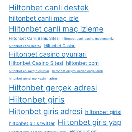
Hiltonbet canli destek
hiltonbet canli maç izle
Hiltonbet canli maç izleme
Hiltonbet Canlı Bahis Sitesi
hiltonbet canlı casino i̇ncelememiz
Hiltonbet Casino
hiltonbet canlı destek
Hiltonbet casino oyunlari
Hiltonbet Casino Sitesi
hiltonbet com
hiltonbet en saygın oyunlar
hiltonbet erişimi neden engellendi
hiltonbet genel merkezinin adresi
Hiltonbet gerçek adresi
Hiltonbet giris
Hiltonbet giris adresi
hiltonbet girisi
Hiltonbet giris yap
hiltonbet giris twitter
Hiltonbet git