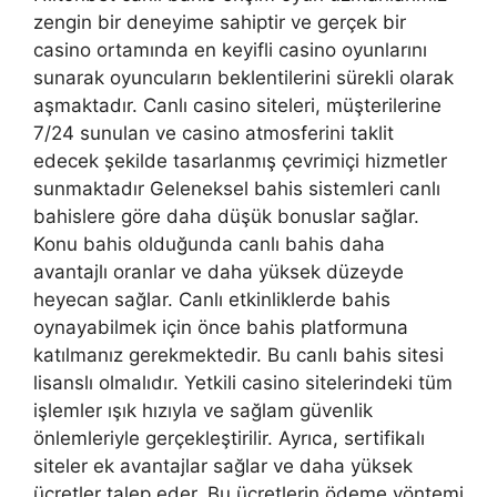
zengin bir deneyime sahiptir ve gerçek bir
casino ortamında en keyifli casino oyunlarını
sunarak oyuncuların beklentilerini sürekli olarak
aşmaktadır. Canlı casino siteleri, müşterilerine
7/24 sunulan ve casino atmosferini taklit
edecek şekilde tasarlanmış çevrimiçi hizmetler
sunmaktadır Geleneksel bahis sistemleri canlı
bahislere göre daha düşük bonuslar sağlar.
Konu bahis olduğunda canlı bahis daha
avantajlı oranlar ve daha yüksek düzeyde
heyecan sağlar. Canlı etkinliklerde bahis
oynayabilmek için önce bahis platformuna
katılmanız gerekmektedir. Bu canlı bahis sitesi
lisanslı olmalıdır. Yetkili casino sitelerindeki tüm
işlemler ışık hızıyla ve sağlam güvenlik
önlemleriyle gerçekleştirilir. Ayrıca, sertifikalı
siteler ek avantajlar sağlar ve daha yüksek
ücretler talep eder. Bu ücretlerin ödeme yöntemi