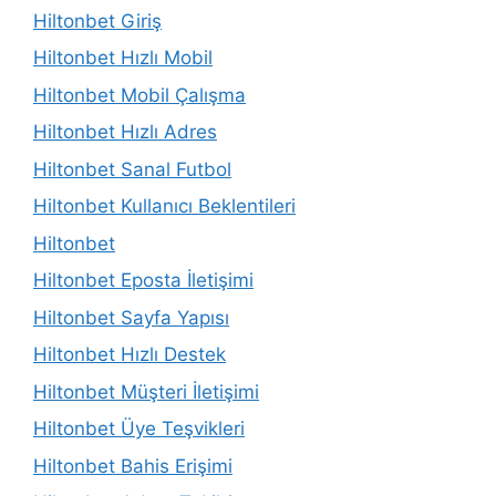
Hiltonbet Giriş
Hiltonbet Hızlı Mobil
Hiltonbet Mobil Çalışma
Hiltonbet Hızlı Adres
Hiltonbet Sanal Futbol
Hiltonbet Kullanıcı Beklentileri
Hiltonbet
Hiltonbet Eposta İletişimi
Hiltonbet Sayfa Yapısı
Hiltonbet Hızlı Destek
Hiltonbet Müşteri İletişimi
Hiltonbet Üye Teşvikleri
Hiltonbet Bahis Erişimi