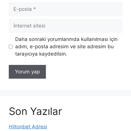
E-
posta
İnternet
sitesi
Daha sonraki yorumlarımda kullanılması için
adım, e-posta adresim ve site adresim bu
tarayıcıya kaydedilsin.
Son Yazılar
Hiltonbet Adresi