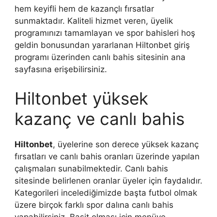
hem keyifli hem de kazançlı fırsatlar
sunmaktadır. Kaliteli hizmet veren, üyelik
programınızı tamamlayan ve spor bahisleri hoş
geldin bonusundan yararlanan Hiltonbet giriş
programı üzerinden canlı bahis sitesinin ana
sayfasına erişebilirsiniz.
Hiltonbet yüksek
kazanç ve canlı bahis
Hiltonbet
, üyelerine son derece yüksek kazanç
fırsatları ve canlı bahis oranları üzerinde yapılan
çalışmaları sunabilmektedir. Canlı bahis
sitesinde belirlenen oranlar üyeler için faydalıdır.
Kategorileri incelediğimizde başta futbol olmak
üzere birçok farklı spor dalına canlı bahis
yapabilirsiniz. Basit olması için menüye