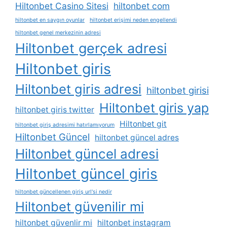
Hiltonbet Casino Sitesi
hiltonbet com
hiltonbet en saygın oyunlar
hiltonbet erişimi neden engellendi
hiltonbet genel merkezinin adresi
Hiltonbet gerçek adresi
Hiltonbet giris
Hiltonbet giris adresi
hiltonbet girisi
Hiltonbet giris yap
hiltonbet giris twitter
Hiltonbet git
hiltonbet giriş adresimi hatırlamıyorum
Hiltonbet Güncel
hiltonbet güncel adres
Hiltonbet güncel adresi
Hiltonbet güncel giris
hiltonbet güncellenen giriş url'si nedir
Hiltonbet güvenilir mi
hiltonbet güvenlir mi
hiltonbet instagram