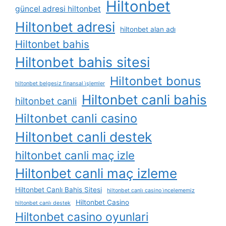
Hiltonbet
güncel adresi hiltonbet
Hiltonbet adresi
hiltonbet alan adı
Hiltonbet bahis
Hiltonbet bahis sitesi
Hiltonbet bonus
hiltonbet belgesiz finansal i̇şlemler
Hiltonbet canli bahis
hiltonbet canli
Hiltonbet canli casino
Hiltonbet canli destek
hiltonbet canli maç izle
Hiltonbet canli maç izleme
Hiltonbet Canlı Bahis Sitesi
hiltonbet canlı casino i̇ncelememiz
Hiltonbet Casino
hiltonbet canlı destek
Hiltonbet casino oyunlari