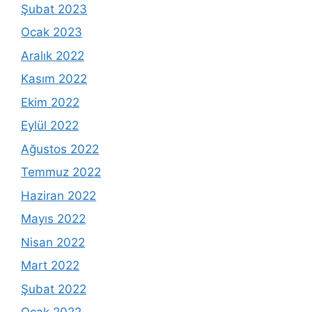
Şubat 2023
Ocak 2023
Aralık 2022
Kasım 2022
Ekim 2022
Eylül 2022
Ağustos 2022
Temmuz 2022
Haziran 2022
Mayıs 2022
Nisan 2022
Mart 2022
Şubat 2022