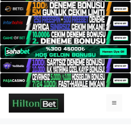
İçeriğe
atla
Menü