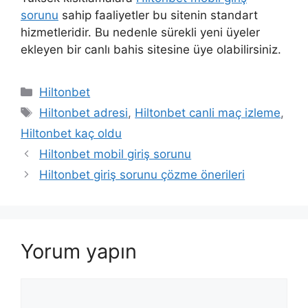
sorunu
sahip faaliyetler bu sitenin standart
hizmetleridir. Bu nedenle sürekli yeni üyeler
ekleyen bir canlı bahis sitesine üye olabilirsiniz.
Kategoriler
Hiltonbet
Etiketler
Hiltonbet adresi
,
Hiltonbet canli maç izleme
,
Hiltonbet kaç oldu
Hiltonbet mobil giriş sorunu
Hiltonbet giriş sorunu çözme önerileri
Yorum yapın
Yorum