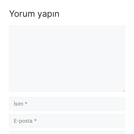
Yorum yapın
Yorum
İsim
E-
posta