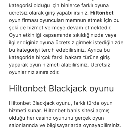
kategorisi olduğu için binlerce farklı oyuna
ücretsiz olarak giriş yapabilirsiniz.
Hiltonbet
oyun firması oyuncuları memnun etmek için bu
şekilde hizmet vermeye devam etmektedir.
Oyun etkinliği kapsamında sıkıldığınızda veya
ilgilendiğiniz oyuna ücretsiz girmek istediğinizde
bu kategoriyi tercih edebilirsiniz. Ayrıca bu
kategoride birçok farklı bakara türüne giriş
yaparak oyun hizmeti alabilirsiniz. Ücretsiz
oyunlarınız sınırsızdır.
Hiltonbet Blackjack oyunu
Hiltonbet Blackjack oyunu, farklı türde oyun
hizmeti sunar. Hiltonbet bahis sitesi açmış
olduğu her casino oyununu gerçek oyun
salonlarında ve bilgisayarlarda oynayabilirsiniz.