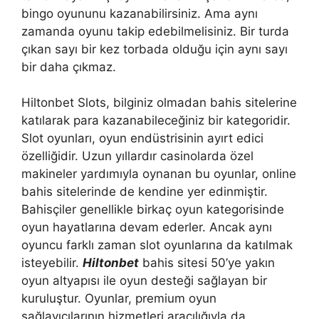
bingo oyununu kazanabilirsiniz. Ama aynı
zamanda oyunu takip edebilmelisiniz. Bir turda
çıkan sayı bir kez torbada olduğu için aynı sayı
bir daha çıkmaz.
Hiltonbet Slots, bilginiz olmadan bahis sitelerine
katılarak para kazanabileceğiniz bir kategoridir.
Slot oyunları, oyun endüstrisinin ayırt edici
özelliğidir. Uzun yıllardır casinolarda özel
makineler yardımıyla oynanan bu oyunlar, online
bahis sitelerinde de kendine yer edinmiştir.
Bahisçiler genellikle birkaç oyun kategorisinde
oyun hayatlarına devam ederler. Ancak aynı
oyuncu farklı zaman slot oyunlarına da katılmak
isteyebilir.
Hiltonbet
bahis sitesi 50’ye yakın
oyun altyapısı ile oyun desteği sağlayan bir
kuruluştur. Oyunlar, premium oyun
sağlayıcılarının hizmetleri aracılığıyla da