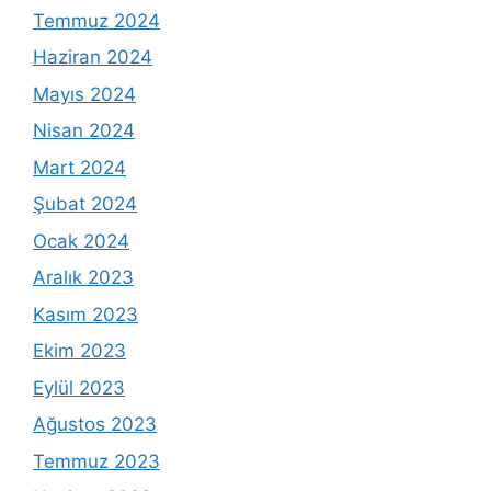
Temmuz 2024
Haziran 2024
Mayıs 2024
Nisan 2024
Mart 2024
Şubat 2024
Ocak 2024
Aralık 2023
Kasım 2023
Ekim 2023
Eylül 2023
Ağustos 2023
Temmuz 2023