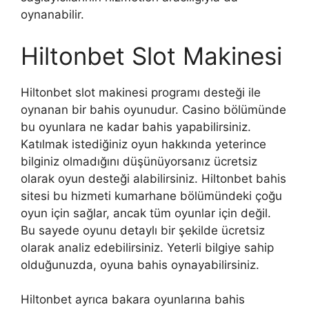
oynanabilir.
Hiltonbet Slot Makinesi
Hiltonbet slot makinesi programı desteği ile
oynanan bir bahis oyunudur. Casino bölümünde
bu oyunlara ne kadar bahis yapabilirsiniz.
Katılmak istediğiniz oyun hakkında yeterince
bilginiz olmadığını düşünüyorsanız ücretsiz
olarak oyun desteği alabilirsiniz. Hiltonbet bahis
sitesi bu hizmeti kumarhane bölümündeki çoğu
oyun için sağlar, ancak tüm oyunlar için değil.
Bu sayede oyunu detaylı bir şekilde ücretsiz
olarak analiz edebilirsiniz. Yeterli bilgiye sahip
olduğunuzda, oyuna bahis oynayabilirsiniz.
Hiltonbet ayrıca bakara oyunlarına bahis