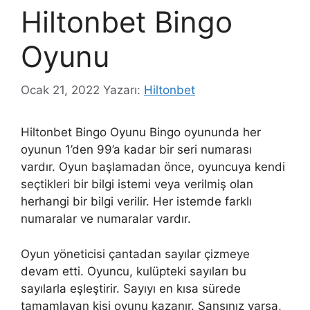
Hiltonbet Bingo
Oyunu
Ocak 21, 2022
Yazarı:
Hiltonbet
Hiltonbet Bingo Oyunu Bingo oyununda her
oyunun 1’den 99’a kadar bir seri numarası
vardır. Oyun başlamadan önce, oyuncuya kendi
seçtikleri bir bilgi istemi veya verilmiş olan
herhangi bir bilgi verilir. Her istemde farklı
numaralar ve numaralar vardır.
Oyun yöneticisi çantadan sayılar çizmeye
devam etti. Oyuncu, kulüpteki sayıları bu
sayılarla eşleştirir. Sayıyı en kısa sürede
tamamlayan kişi oyunu kazanır. Şansınız varsa,