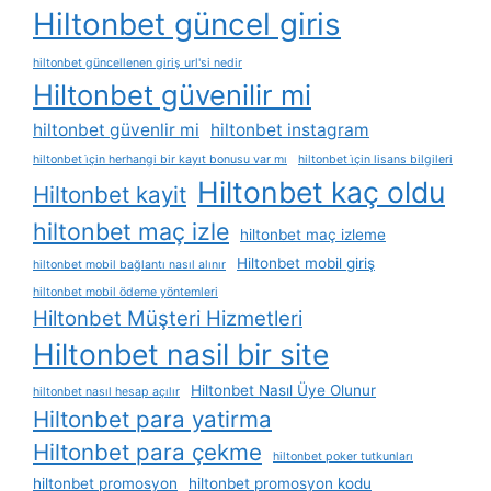
Hiltonbet güncel giris
hiltonbet güncellenen giriş url'si nedir
Hiltonbet güvenilir mi
hiltonbet güvenlir mi
hiltonbet instagram
hiltonbet i̇çin herhangi bir kayıt bonusu var mı
hiltonbet i̇çin lisans bilgileri
Hiltonbet kaç oldu
Hiltonbet kayit
hiltonbet maç izle
hiltonbet maç izleme
Hiltonbet mobil giriş
hiltonbet mobil bağlantı nasıl alınır
hiltonbet mobil ödeme yöntemleri
Hiltonbet Müşteri Hizmetleri
Hiltonbet nasil bir site
Hiltonbet Nasıl Üye Olunur
hiltonbet nasıl hesap açılır
Hiltonbet para yatirma
Hiltonbet para çekme
hiltonbet poker tutkunları
hiltonbet promosyon
hiltonbet promosyon kodu