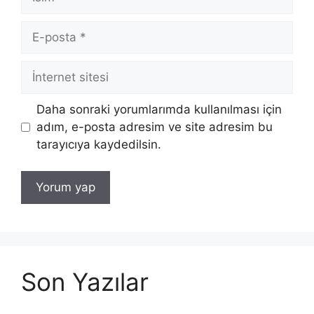
E-
posta
İnternet
sitesi
Daha sonraki yorumlarımda kullanılması için
adım, e-posta adresim ve site adresim bu
tarayıcıya kaydedilsin.
Son Yazılar