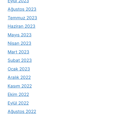
Eylül 2023
Ağustos 2023
Temmuz 2023
Haziran 2023
Mayıs 2023
Nisan 2023
Mart 2023
Şubat 2023
Ocak 2023
Aralık 2022
Kasım 2022
Ekim 2022
Eylül 2022
Ağustos 2022