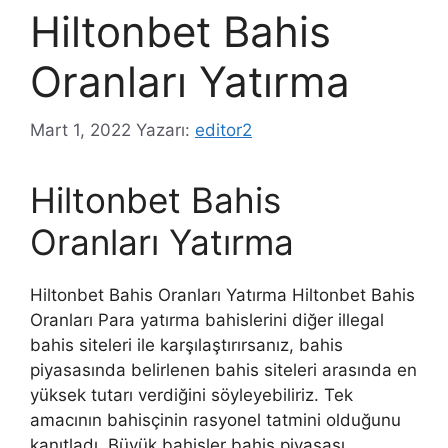
Hiltonbet Bahis
Oranları Yatırma
Mart 1, 2022
Yazarı:
editor2
Hiltonbet Bahis
Oranları Yatırma
Hiltonbet Bahis Oranları Yatırma Hiltonbet Bahis
Oranları Para yatırma bahislerini diğer illegal
bahis siteleri ile karşılaştırırsanız, bahis
piyasasında belirlenen bahis siteleri arasında en
yüksek tutarı verdiğini söyleyebiliriz. Tek
amacının bahisçinin rasyonel tatmini olduğunu
kanıtladı. Büyük bahisler bahis piyasası