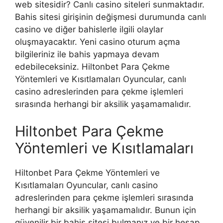
web sitesidir? Canlı casino siteleri sunmaktadır.
Bahis sitesi girişinin değişmesi durumunda canlı
casino ve diğer bahislerle ilgili olaylar
oluşmayacaktır. Yeni casino oturum açma
bilgileriniz ile bahis yapmaya devam
edebileceksiniz. Hiltonbet Para Çekme
Yöntemleri ve Kısıtlamaları Oyuncular, canlı
casino adreslerinden para çekme işlemleri
sırasında herhangi bir aksilik yaşamamalıdır.
Hiltonbet Para Çekme
Yöntemleri ve Kısıtlamaları
Hiltonbet Para Çekme Yöntemleri ve
Kısıtlamaları Oyuncular, canlı casino
adreslerinden para çekme işlemleri sırasında
herhangi bir aksilik yaşamamalıdır. Bunun için
güvenilir bir bahis sitesi bulmanız ve bir hesap