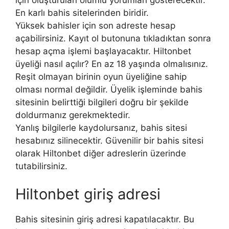
En karlı bahis sitelerinden biridir.
Yüksek bahisler için son adreste hesap
açabilirsiniz. Kayıt ol butonuna tıkladıktan sonra
hesap açma işlemi başlayacaktır. Hiltonbet
üyeliği nasıl açılır? En az 18 yaşında olmalısınız.
Reşit olmayan birinin oyun üyeliğine sahip
olması normal değildir. Üyelik işleminde bahis
sitesinin belirttiği bilgileri doğru bir şekilde
doldurmanız gerekmektedir.
Yanlış bilgilerle kaydolursanız, bahis sitesi
hesabınız silinecektir. Güvenilir bir bahis sitesi
olarak Hiltonbet diğer adreslerin üzerinde
tutabilirsiniz.
Hiltonbet giriş adresi
Bahis sitesinin giriş adresi kapatılacaktır. Bu