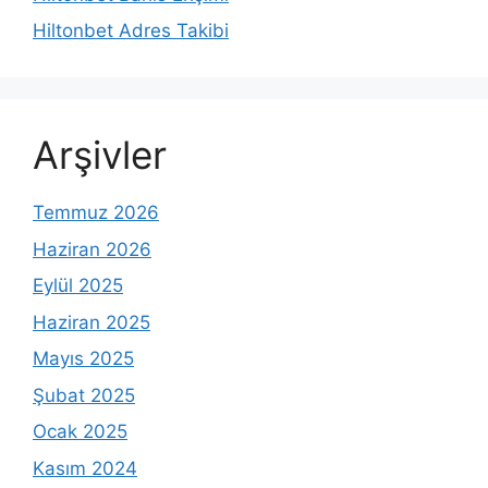
Hiltonbet Adres Takibi
Arşivler
Temmuz 2026
Haziran 2026
Eylül 2025
Haziran 2025
Mayıs 2025
Şubat 2025
Ocak 2025
Kasım 2024