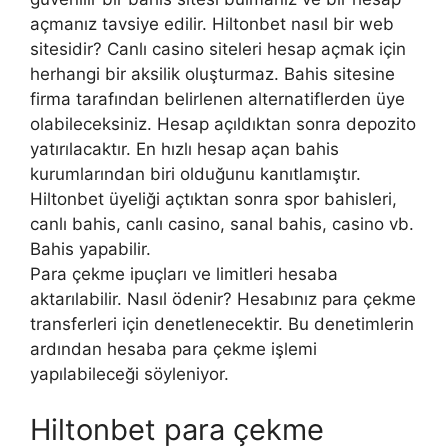
açmanız tavsiye edilir. Hiltonbet nasıl bir web
sitesidir? Canlı casino siteleri hesap açmak için
herhangi bir aksilik oluşturmaz. Bahis sitesine
firma tarafından belirlenen alternatiflerden üye
olabileceksiniz. Hesap açıldıktan sonra depozito
yatırılacaktır. En hızlı hesap açan bahis
kurumlarından biri olduğunu kanıtlamıştır.
Hiltonbet üyeliği açtıktan sonra spor bahisleri,
canlı bahis, canlı casino, sanal bahis, casino vb.
Bahis yapabilir.
Para çekme ipuçları ve limitleri hesaba
aktarılabilir. Nasıl ödenir? Hesabınız para çekme
transferleri için denetlenecektir. Bu denetimlerin
ardından hesaba para çekme işlemi
yapılabileceği söyleniyor.
Hiltonbet para çekme