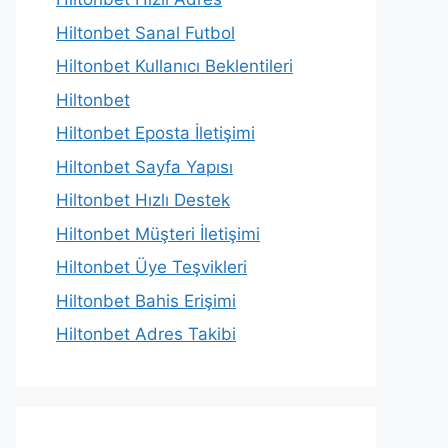
Hiltonbet Sanal Futbol
Hiltonbet Kullanıcı Beklentileri
Hiltonbet
Hiltonbet Eposta İletişimi
Hiltonbet Sayfa Yapısı
Hiltonbet Hızlı Destek
Hiltonbet Müşteri İletişimi
Hiltonbet Üye Teşvikleri
Hiltonbet Bahis Erişimi
Hiltonbet Adres Takibi