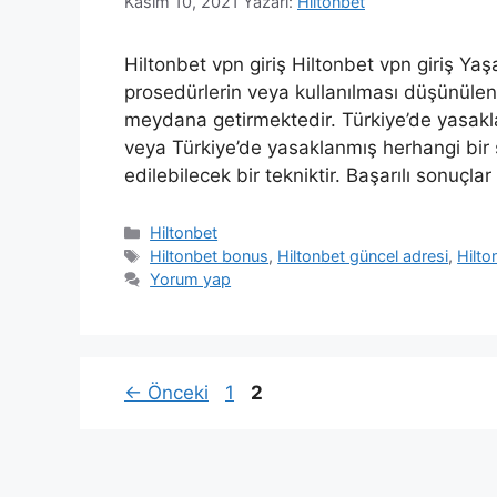
Kasım 10, 2021
Yazarı:
Hiltonbet
Hiltonbet vpn giriş Hiltonbet vpn giriş Yaş
prosedürlerin veya kullanılması düşünülen 
meydana getirmektedir. Türkiye’de yasakla
veya Türkiye’de yasaklanmış herhangi bir sit
edilebilecek bir tekniktir. Başarılı sonuçl
Kategoriler
Hiltonbet
Etiketler
Hiltonbet bonus
,
Hiltonbet güncel adresi
,
Hilto
Yorum yap
Sayfa
Sayfa
←
Önceki
1
2